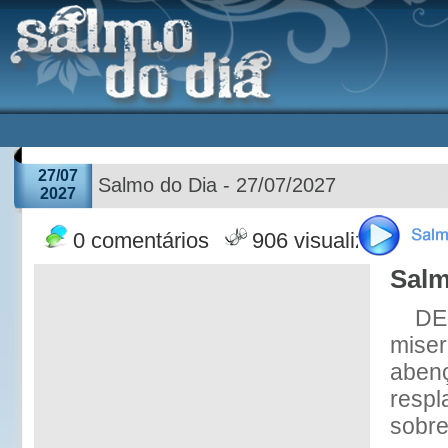
27/07
Salmo do Dia - 27/07/2027
2027
0 comentários
906 visualizações
Salm
DE
miser
abenç
respl
sobre