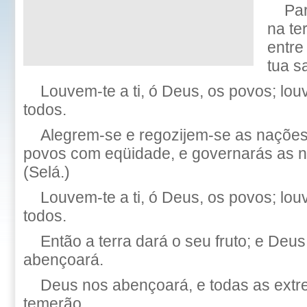
Pa
na te
entre
tua s
Louvem-te a ti, ó Deus, os povos; lo
todos.
Alegrem-se e regozijem-se as nações,
povos com eqüidade, e governarás as na
(Selá.)
Louvem-te a ti, ó Deus, os povos; lo
todos.
Então a terra dará o seu fruto; e Deu
abençoará.
Deus nos abençoará, e todas as extr
temerão.