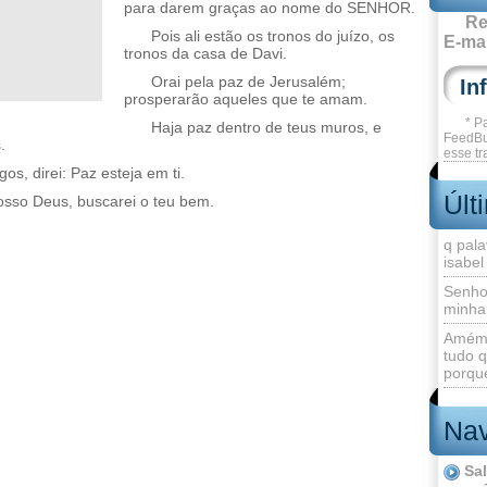
para darem graças ao nome do SENHOR.
Re
Pois ali estão os tronos do juízo, os
E-mai
tronos da casa de Davi.
Orai pela paz de Jerusalém;
prosperarão aqueles que te amam.
* P
Haja paz dentro de teus muros, e
FeedBu
.
esse tr
s, direi: Paz esteja em ti.
Últ
sso Deus, buscarei o teu bem.
q pala
isabel
Senho
minha
Amém 
tudo q
porque
Nav
Sa