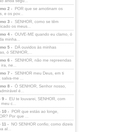
ão anda segu...
lmo 2 -
POR que se amotinam os
s, e os pov...
lmo 3 -
SENHOR, como se têm
licado os meus...
lmo 4 -
OUVE-ME quando eu clamo, ó
da minha...
lmo 5 -
DÁ ouvidos às minhas
ras, ó SENHOR,...
lmo 6 -
SENHOR, não me repreendas
ira, ne...
lmo 7 -
SENHOR meu Deus, em ti
; salva-me ...
lmo 8 -
Ó SENHOR, Senhor nosso,
dmirável é...
 9 -
EU te louvarei, SENHOR, com
 meu c...
 10 -
POR que estás ao longe,
R? Por que ...
 11 -
NO SENHOR confio; como dizeis
a al...