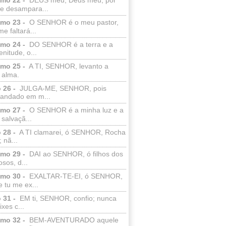
e desampara...
lmo 23 -
O SENHOR é o meu pastor,
e faltará...
lmo 24 -
DO SENHOR é a terra e a
enitude, o...
lmo 25 -
A TI, SENHOR, levanto a
 alma.
 26 -
JULGA-ME, SENHOR, pois
 andado em m...
lmo 27 -
O SENHOR é a minha luz e a
salvaçã...
 28 -
A TI clamarei, ó SENHOR, Rocha
 nã...
lmo 29 -
DAI ao SENHOR, ó filhos dos
sos, d...
lmo 30 -
EXALTAR-TE-EI, ó SENHOR,
 tu me ex...
 31 -
EM ti, SENHOR, confio; nunca
xes c...
lmo 32 -
BEM-AVENTURADO aquele