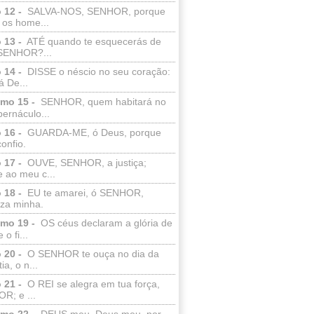
 12 -
SALVA-NOS, SENHOR, porque
 os home...
 13 -
ATÉ quando te esquecerás de
SENHOR?...
 14 -
DISSE o néscio no seu coração:
 De...
lmo 15 -
SENHOR, quem habitará no
bernáculo...
 16 -
GUARDA-ME, ó Deus, porque
confio.
 17 -
OUVE, SENHOR, a justiça;
 ao meu c...
 18 -
EU te amarei, ó SENHOR,
eza minha.
lmo 19 -
OS céus declaram a glória de
o fi...
 20 -
O SENHOR te ouça no dia da
ia, o n...
 21 -
O REI se alegra em tua força,
R; e ...
lmo 22 -
DEUS meu, Deus meu, por