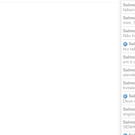
Salmo
faltam
Salmo
mim, 
Salmo
Não há
Sa
teu ta
Salmo
em ti 
Salmo
atende
Salmo
fortal
Sa
Deus e 
Salmo
angúst
Salmo
SENHO
Sa