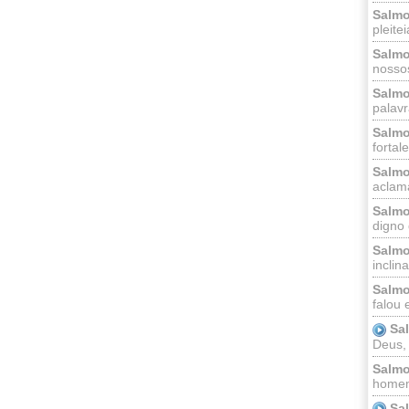
Salmo
pleitei
Salmo
nossos
Salmo
palavr
Salmo
fortal
Salmo
aclama
Salmo
digno 
Salmo
inclinai
Salmo
falou 
Sa
Deus,
Salmo
homem
Sa