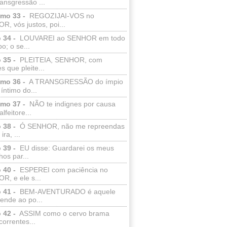
ransgressão ...
lmo 33 -
REGOZIJAI-VOS no
, vós justos, poi...
 34 -
LOUVAREI ao SENHOR em todo
o; o se...
 35 -
PLEITEIA, SENHOR, com
s que pleite...
lmo 36 -
A TRANSGRESSÃO do ímpio
 íntimo do...
lmo 37 -
NÃO te indignes por causa
lfeitore...
 38 -
Ó SENHOR, não me repreendas
ira, ...
 39 -
EU disse: Guardarei os meus
os par...
 40 -
ESPEREI com paciência no
R, e ele s...
 41 -
BEM-AVENTURADO é aquele
ende ao po...
 42 -
ASSIM como o cervo brama
correntes...