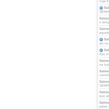
cuja t
Sa
SENHOR
Salmo
o temp
Salmo
aquele
Sa
diz no
Sa
dos ma
Salmo
na tua 
Salmo
caminh
Salmo
SENHO
Salmo
que at
Salmo
pelas 