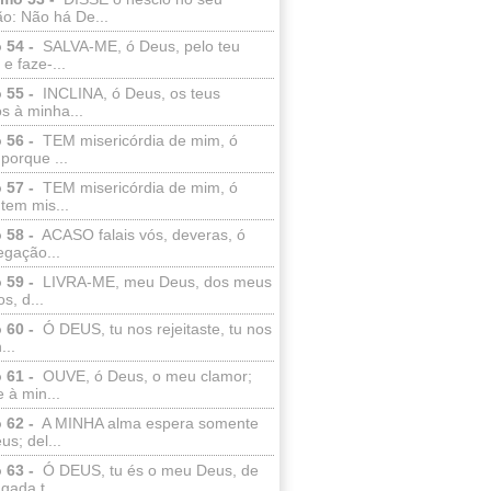
o: Não há De...
 54 -
SALVA-ME, ó Deus, pelo teu
e faze-...
 55 -
INCLINA, ó Deus, os teus
s à minha...
 56 -
TEM misericórdia de mim, ó
porque ...
 57 -
TEM misericórdia de mim, ó
tem mis...
 58 -
ACASO falais vós, deveras, ó
egação...
 59 -
LIVRA-ME, meu Deus, dos meus
s, d...
 60 -
Ó DEUS, tu nos rejeitaste, tu nos
...
 61 -
OUVE, ó Deus, o meu clamor;
 à min...
 62 -
A MINHA alma espera somente
s; del...
 63 -
Ó DEUS, tu és o meu Deus, de
ada t...