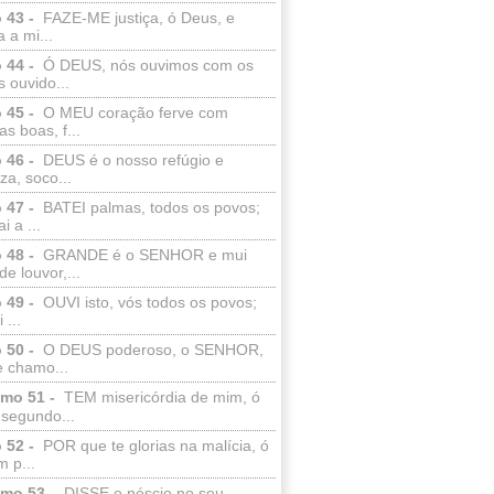
 43 -
FAZE-ME justiça, ó Deus, e
a a mi...
 44 -
Ó DEUS, nós ouvimos com os
 ouvido...
 45 -
O MEU coração ferve com
as boas, f...
 46 -
DEUS é o nosso refúgio e
eza, soco...
 47 -
BATEI palmas, todos os povos;
i a ...
 48 -
GRANDE é o SENHOR e mui
de louvor,...
 49 -
OUVI isto, vós todos os povos;
 ...
 50 -
O DEUS poderoso, o SENHOR,
e chamo...
lmo 51 -
TEM misericórdia de mim, ó
 segundo...
 52 -
POR que te glorias na malícia, ó
 p...
lmo 53 -
DISSE o néscio no seu