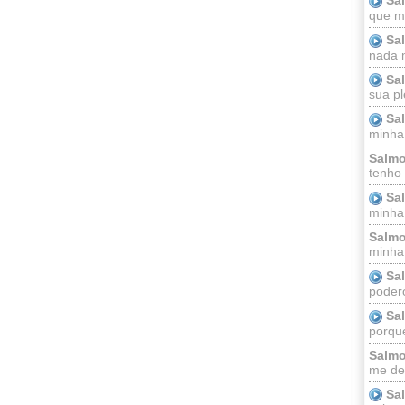
que m
Sa
nada m
Sa
sua pl
Sa
minha
Salmo
tenho
Sa
minha 
Salmo
minha;
Sa
podero
Sa
porque
Salmo
me dei
Sa