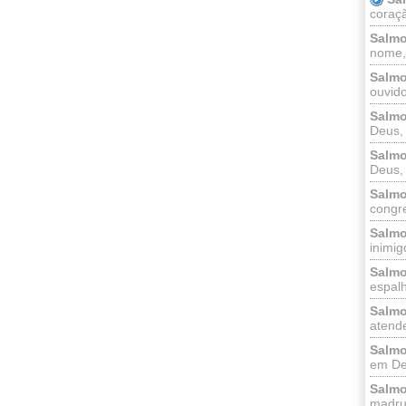
coraçã
Salmo
nome, 
Salmo
ouvido
Salmo
Deus, 
Salmo
Deus, 
Salmo
congr
Salmo
inimigo
Salmo
espalh
Salmo
atende
Salmo
em Deu
Salmo
madrug