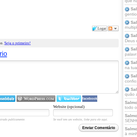
que n
Sa
gentio
Sa
multip
Logar
Sa
Deus 
to.
Seja o primeiro!
Sa
rio
palav
Sa
na tua 
Sa
confio
Sa
quão a
facebook
Salmo
Website (opcional)
todo o
Salmo
trado publicamente.
Se você tem um website, linke para ele aqui.
SENHO
Enviar Comentário
Salmo
à minh