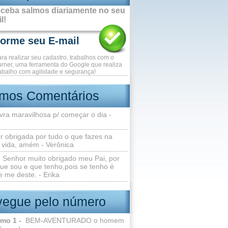
ceba salmos diariamente no seu
l!
ara realizar seu cadastro, trabalhos com o
rner, uma ferramenta do Google que realiza
abalho com agilidade e segurança!
imos Comentários
vra maravilhosa p/ começar o dia -
r obrigada por tudo o que fazes na
 vida, amém - Verônica
Senhor muito obrigado meu Pai, por
ue sou e que tenho,pois se tenho é
 me deste. - Erika
egue pelo número
lmo 1 -
BEM-AVENTURADO o homem