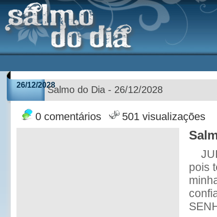
26/12/2028
Salmo do Dia - 26/12/2028
0 comentários
501 visualizações
Salm
JU
pois 
minha
conf
SENHO