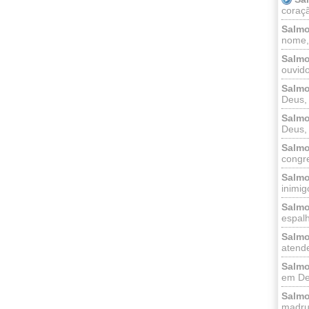
coraçã
Salmo
nome, 
Salmo
ouvido
Salmo
Deus, 
Salmo
Deus, 
Salmo
congr
Salmo
inimigo
Salmo
espalh
Salmo
atende
Salmo
em Deu
Salmo
madrug