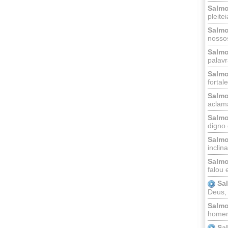
Salmo
pleitei
Salmo
nossos
Salmo
palavr
Salmo
fortal
Salmo
aclama
Salmo
digno 
Salmo
inclinai
Salmo
falou 
Sa
Deus,
Salmo
homem
Sa