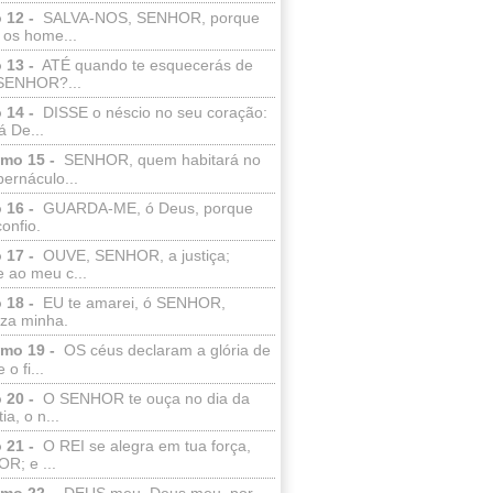
 12 -
SALVA-NOS, SENHOR, porque
 os home...
 13 -
ATÉ quando te esquecerás de
SENHOR?...
 14 -
DISSE o néscio no seu coração:
 De...
lmo 15 -
SENHOR, quem habitará no
bernáculo...
 16 -
GUARDA-ME, ó Deus, porque
confio.
 17 -
OUVE, SENHOR, a justiça;
 ao meu c...
 18 -
EU te amarei, ó SENHOR,
eza minha.
lmo 19 -
OS céus declaram a glória de
o fi...
 20 -
O SENHOR te ouça no dia da
ia, o n...
 21 -
O REI se alegra em tua força,
R; e ...
lmo 22 -
DEUS meu, Deus meu, por