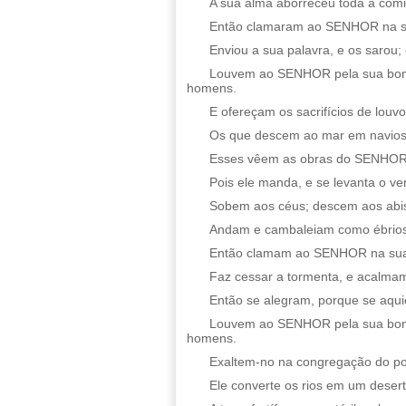
A sua alma aborreceu toda a comi
Então clamaram ao SENHOR na sua 
Enviou a sua palavra, e os sarou; 
Louvem ao SENHOR pela sua bonda
homens.
E ofereçam os sacrifícios de louvo
Os que descem ao mar em navios
Esses vêem as obras do SENHOR, 
Pois ele manda, e se levanta o v
Sobem aos céus; descem aos abis
Andam e cambaleiam como ébrios,
Então clamam ao SENHOR na sua an
Faz cessar a tormenta, e acalma
Então se alegram, porque se aqui
Louvem ao SENHOR pela sua bonda
homens.
Exaltem-no na congregação do pov
Ele converte os rios em um desert