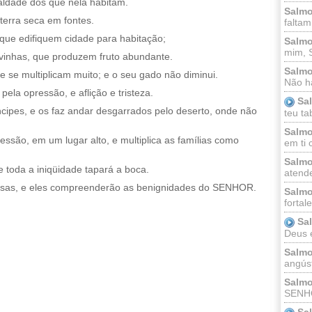
 maldade dos que nela habitam.
Salmo
terra seca em fontes.
faltam
a que edifiquem cidade para habitação;
Salmo
mim, 
inhas, que produzem fruto abundante.
Salmo
se multiplicam muito; e o seu gado não diminui.
Não há
ela opressão, e aflição e tristeza.
Sa
cipes, e os faz andar desgarrados pelo deserto, onde não
teu ta
Salmo
essão, em um lugar alto, e multiplica as famílias como
em ti 
Salmo
e toda a iniqüidade tapará a boca.
atende
isas, e eles compreenderão as benignidades do SENHOR.
Salmo
fortal
Sa
Deus e 
Salmo
angúst
Salmo
SENHO
Sa