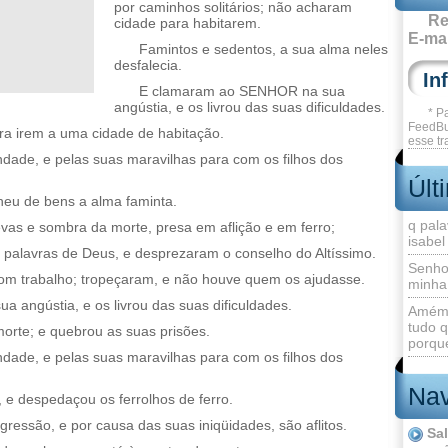
por caminhos solitários; não acharam
Re
cidade para habitarem.
E-mai
Famintos e sedentos, a sua alma neles
desfalecia.
E clamaram ao SENHOR na sua
angústia, e os livrou das suas dificuldades.
* P
FeedBu
ara irem a uma cidade de habitação.
esse tr
de, e pelas suas maravilhas para com os filhos dos
Últ
heu de bens a alma faminta.
q pala
vas e sombra da morte, presa em aflição e em ferro;
isabel
 palavras de Deus, e desprezaram o conselho do Altíssimo.
Senho
com trabalho; tropeçaram, e não houve quem os ajudasse.
minha
angústia, e os livrou das suas dificuldades.
Amém 
tudo q
orte; e quebrou as suas prisões.
porque
de, e pelas suas maravilhas para com os filhos dos
Nav
 e despedaçou os ferrolhos de ferro.
gressão, e por causa das suas iniqüidades, são aflitos.
Sa