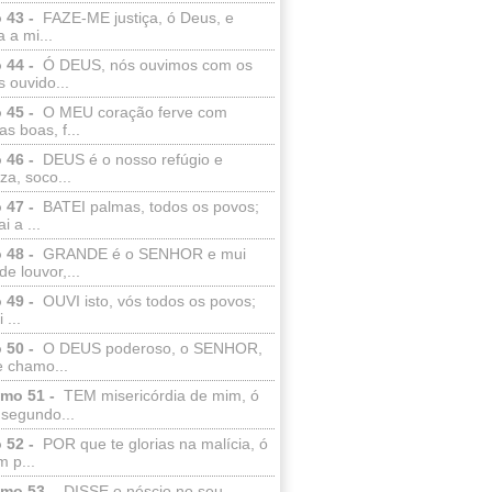
 43 -
FAZE-ME justiça, ó Deus, e
a a mi...
 44 -
Ó DEUS, nós ouvimos com os
 ouvido...
 45 -
O MEU coração ferve com
as boas, f...
 46 -
DEUS é o nosso refúgio e
eza, soco...
 47 -
BATEI palmas, todos os povos;
i a ...
 48 -
GRANDE é o SENHOR e mui
de louvor,...
 49 -
OUVI isto, vós todos os povos;
 ...
 50 -
O DEUS poderoso, o SENHOR,
e chamo...
lmo 51 -
TEM misericórdia de mim, ó
 segundo...
 52 -
POR que te glorias na malícia, ó
 p...
lmo 53 -
DISSE o néscio no seu