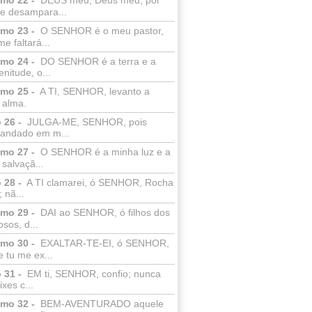
e desampara...
lmo 23 -
O SENHOR é o meu pastor,
e faltará...
lmo 24 -
DO SENHOR é a terra e a
enitude, o...
lmo 25 -
A TI, SENHOR, levanto a
 alma.
 26 -
JULGA-ME, SENHOR, pois
 andado em m...
lmo 27 -
O SENHOR é a minha luz e a
salvaçã...
 28 -
A TI clamarei, ó SENHOR, Rocha
 nã...
lmo 29 -
DAI ao SENHOR, ó filhos dos
sos, d...
lmo 30 -
EXALTAR-TE-EI, ó SENHOR,
 tu me ex...
 31 -
EM ti, SENHOR, confio; nunca
xes c...
lmo 32 -
BEM-AVENTURADO aquele