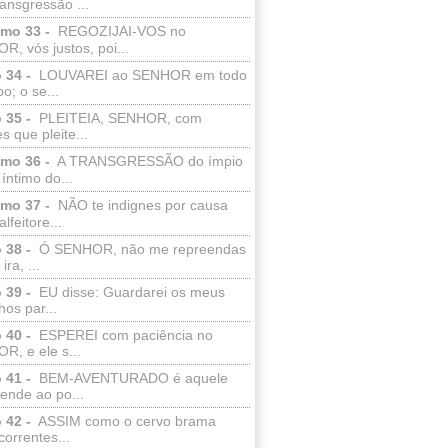
ransgressão ...
lmo 33 -
REGOZIJAI-VOS no
, vós justos, poi...
 34 -
LOUVAREI ao SENHOR em todo
o; o se...
 35 -
PLEITEIA, SENHOR, com
s que pleite...
lmo 36 -
A TRANSGRESSÃO do ímpio
 íntimo do...
lmo 37 -
NÃO te indignes por causa
lfeitore...
 38 -
Ó SENHOR, não me repreendas
ira, ...
 39 -
EU disse: Guardarei os meus
os par...
 40 -
ESPEREI com paciência no
R, e ele s...
 41 -
BEM-AVENTURADO é aquele
ende ao po...
 42 -
ASSIM como o cervo brama
correntes...