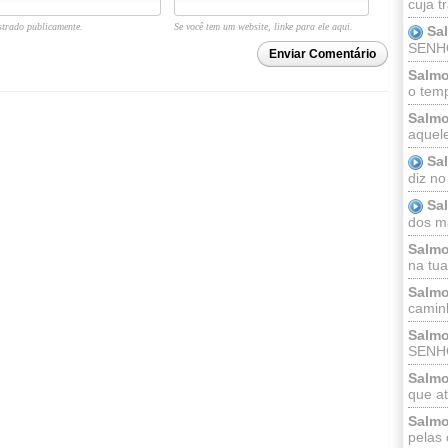
cuja t
trado publicamente.
Se você tem um website, linke para ele aqui.
Sa
SENHOR
Enviar Comentário
Salmo
o temp
Salmo
aquele
Sa
diz no
Sa
dos ma
Salmo
na tua 
Salmo
caminh
Salmo
SENHO
Salmo
que at
Salmo
pelas 