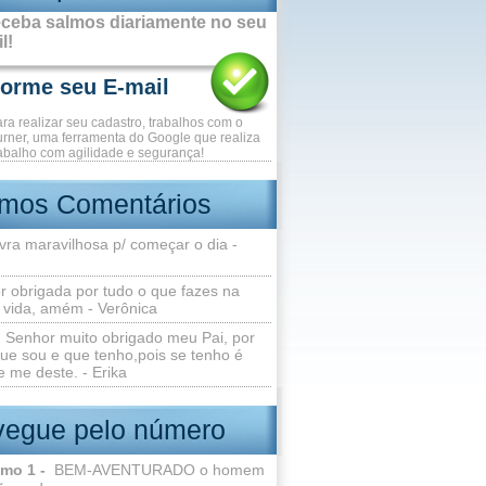
ceba salmos diariamente no seu
l!
ara realizar seu cadastro, trabalhos com o
rner, uma ferramenta do Google que realiza
abalho com agilidade e segurança!
imos Comentários
vra maravilhosa p/ começar o dia -
r obrigada por tudo o que fazes na
 vida, amém - Verônica
Senhor muito obrigado meu Pai, por
ue sou e que tenho,pois se tenho é
 me deste. - Erika
egue pelo número
lmo 1 -
BEM-AVENTURADO o homem