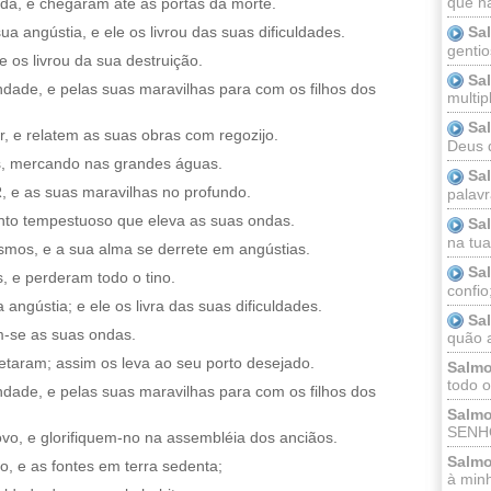
que n
da, e chegaram até às portas da morte.
Sa
angústia, e ele os livrou das suas dificuldades.
gentio
e os livrou da sua destruição.
Sa
de, e pelas suas maravilhas para com os filhos dos
multip
Sa
r, e relatem as suas obras com regozijo.
Deus 
, mercando nas grandes águas.
Sa
e as suas maravilhas no profundo.
palav
ento tempestuoso que eleva as suas ondas.
Sa
na tua 
mos, e a sua alma se derrete em angústias.
Sa
 e perderam todo o tino.
confio
gústia; e ele os livra das suas dificuldades.
Sa
m-se as suas ondas.
quão a
etaram; assim os leva ao seu porto desejado.
Salmo
todo o
de, e pelas suas maravilhas para com os filhos dos
Salmo
SENHO
o, e glorifiquem-no na assembléia dos anciãos.
Salmo
o, e as fontes em terra sedenta;
à minh