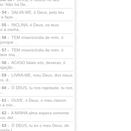
o: Não há De...
 54 -
SALVA-ME, ó Deus, pelo teu
e faze-...
 55 -
INCLINA, ó Deus, os teus
s à minha...
 56 -
TEM misericórdia de mim, ó
porque ...
 57 -
TEM misericórdia de mim, ó
tem mis...
 58 -
ACASO falais vós, deveras, ó
egação...
 59 -
LIVRA-ME, meu Deus, dos meus
s, d...
 60 -
Ó DEUS, tu nos rejeitaste, tu nos
...
 61 -
OUVE, ó Deus, o meu clamor;
 à min...
 62 -
A MINHA alma espera somente
s; del...
 63 -
Ó DEUS, tu és o meu Deus, de
ada t...