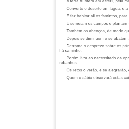
A terra frutífera em estéril, pela
Converte o deserto em lagoa, e a 
E faz habitar ali os famintos, par
E semeiam os campos e plantam v
Também os abençoa, de modo que 
Depois se diminuem e se abatem, p
Derrama o desprezo sobre os prín
há caminho.
Porém livra ao necessitado da opr
rebanhos.
Os retos o verão, e se alegrarão, 
Quem é sábio observará estas co