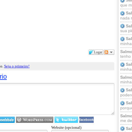
que m
Sa
nada m
Sa
sua pl
Sa
minha
Salmo
Logar
tenho
Sa
to.
Seja o primeiro!
minha 
rio
Salmo
minha;
Sa
podero
Sa
porque
Salmo
facebook
me dei
Website (opcional)
Sa