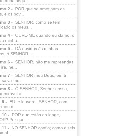
ão anda segu...
lmo 2 -
POR que se amotinam os
s, e os pov...
lmo 3 -
SENHOR, como se têm
licado os meus...
lmo 4 -
OUVE-ME quando eu clamo, ó
da minha...
lmo 5 -
DÁ ouvidos às minhas
ras, ó SENHOR,...
lmo 6 -
SENHOR, não me repreendas
ira, ne...
lmo 7 -
SENHOR meu Deus, em ti
; salva-me ...
lmo 8 -
Ó SENHOR, Senhor nosso,
dmirável é...
 9 -
EU te louvarei, SENHOR, com
 meu c...
 10 -
POR que estás ao longe,
R? Por que ...
 11 -
NO SENHOR confio; como dizeis
a al...