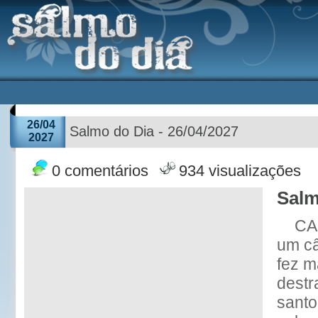
26/04
Salmo do Dia - 26/04/2027
2027
0 comentários
934 visualizações
Salm
CA
um câ
fez m
destr
santo