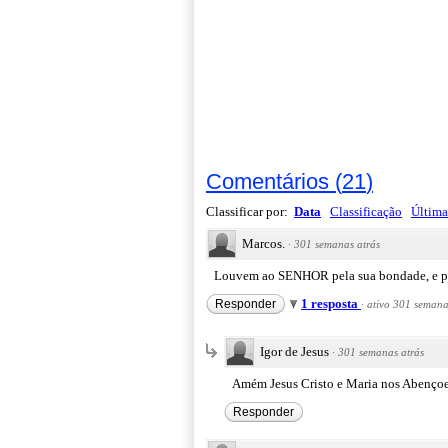
Comentários
(
21
)
Classificar por:
Data
Classificação
Última
Marcos.
·
301 semanas atrás
Louvem ao SENHOR pela sua bondade, e pel
1 resposta
Responder
·
ativo 301 semana
Igor de Jesus
·
301 semanas atrás
Amém Jesus Cristo e Maria nos Abenço
Responder