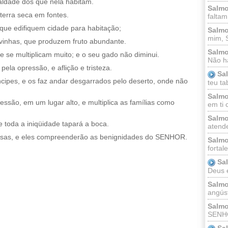
 maldade dos que nela habitam.
Salmo
terra seca em fontes.
faltam
a que edifiquem cidade para habitação;
Salmo
mim, 
inhas, que produzem fruto abundante.
Salmo
se multiplicam muito; e o seu gado não diminui.
Não há
ela opressão, e aflição e tristeza.
Sa
cipes, e os faz andar desgarrados pelo deserto, onde não
teu ta
Salmo
essão, em um lugar alto, e multiplica as famílias como
em ti 
Salmo
e toda a iniqüidade tapará a boca.
atende
isas, e eles compreenderão as benignidades do SENHOR.
Salmo
fortal
Sa
Deus e 
Salmo
angúst
Salmo
SENHO
Sa