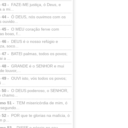
 43 -
FAZE-ME justiça, ó Deus, e
a a mi...
 44 -
Ó DEUS, nós ouvimos com os
 ouvido...
 45 -
O MEU coração ferve com
as boas, f...
 46 -
DEUS é o nosso refúgio e
eza, soco...
 47 -
BATEI palmas, todos os povos;
i a ...
 48 -
GRANDE é o SENHOR e mui
de louvor,...
 49 -
OUVI isto, vós todos os povos;
 ...
 50 -
O DEUS poderoso, o SENHOR,
e chamo...
lmo 51 -
TEM misericórdia de mim, ó
 segundo...
 52 -
POR que te glorias na malícia, ó
 p...
lmo 53 -
DISSE o néscio no seu