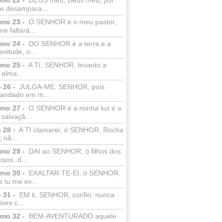
e desampara...
lmo 23 -
O SENHOR é o meu pastor,
e faltará...
lmo 24 -
DO SENHOR é a terra e a
enitude, o...
lmo 25 -
A TI, SENHOR, levanto a
 alma.
 26 -
JULGA-ME, SENHOR, pois
 andado em m...
lmo 27 -
O SENHOR é a minha luz e a
salvaçã...
 28 -
A TI clamarei, ó SENHOR, Rocha
 nã...
lmo 29 -
DAI ao SENHOR, ó filhos dos
sos, d...
lmo 30 -
EXALTAR-TE-EI, ó SENHOR,
 tu me ex...
 31 -
EM ti, SENHOR, confio; nunca
xes c...
lmo 32 -
BEM-AVENTURADO aquele