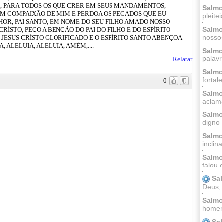
A, PARA TODOS OS QUE CRER EM SEUS MANDAMENTOS,
Salmo
EM COMPAIXÃO DE MIM E PERDOA OS PECADOS QUE EU
pleitei
OR, PAI SANTO, EM NOME DO SEU FILHO AMADO NOSSO
Salmo
ÍSTO, PEÇO A BENÇÃO DO PAI DO FILHO E DO ESPÍRITO
nossos
 JESUS CRÍSTO GLORIFICADO E O ESPÍRITO SANTO ABENÇOA
, ALELUIA, ALELUIA, AMÉM,....
Salmo
palavr
Relatar
Salmo
fortal
0
Salmo
aclama
Salmo
digno 
Salmo
inclinai
Salmo
falou 
Sa
Deus,
Salmo
homem
Sa