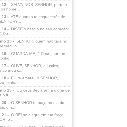
 12 -
SALVA-NOS, SENHOR, porque
 os home...
 13 -
ATÉ quando te esquecerás de
SENHOR?...
 14 -
DISSE o néscio no seu coração:
 De...
lmo 15 -
SENHOR, quem habitará no
bernáculo...
 16 -
GUARDA-ME, ó Deus, porque
confio.
 17 -
OUVE, SENHOR, a justiça;
 ao meu c...
 18 -
EU te amarei, ó SENHOR,
eza minha.
lmo 19 -
OS céus declaram a glória de
o fi...
 20 -
O SENHOR te ouça no dia da
ia, o n...
 21 -
O REI se alegra em tua força,
R; e ...
lmo 22 -
DEUS meu, Deus meu, por