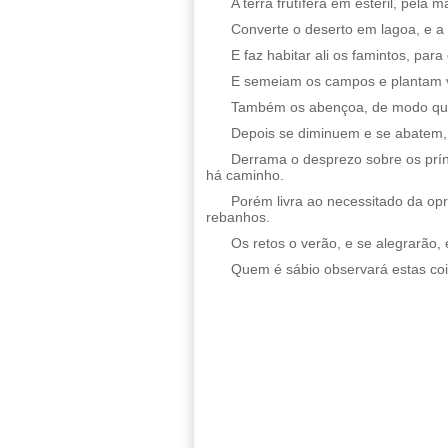
A terra frutífera em estéril, pela
Converte o deserto em lagoa, e a 
E faz habitar ali os famintos, par
E semeiam os campos e plantam v
Também os abençoa, de modo que 
Depois se diminuem e se abatem, p
Derrama o desprezo sobre os prín
há caminho.
Porém livra ao necessitado da opr
rebanhos.
Os retos o verão, e se alegrarão, 
Quem é sábio observará estas co