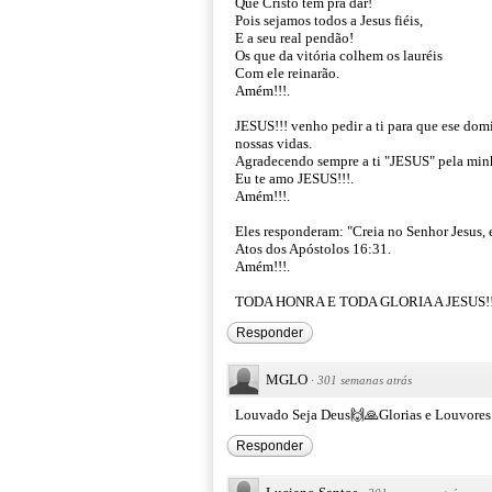
Que Cristo tem pra dar!
Pois sejamos todos a Jesus fiéis,
E a seu real pendão!
Os que da vitória colhem os lauréis
Com ele reinarão.
Amém!!!.
JESUS!!! venho pedir a ti para que ese do
nossas vidas.
Agradecendo sempre a ti "JESUS" pela minha
Eu te amo JESUS!!!.
Amém!!!.
Eles responderam: "Creia no Senhor Jesus, e
Atos dos Apóstolos 16:31.
Amém!!!.
TODA HONRA E TODA GLORIA A JESUS!!
Responder
MGLO
·
301 semanas atrás
Louvado Seja Deus🙌🙏Glorias e Louvore
Responder