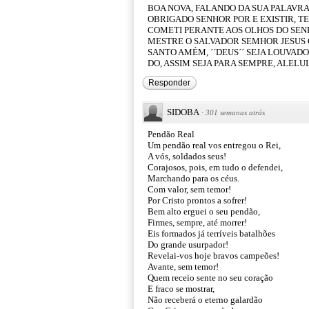
BOA NOVA, FALANDO DA SUA PALAVR
OBRIGADO SENHOR POR E EXISTIR, T
COMETI PERANTE AOS OLHOS DO SENH
MESTRE O SALVADOR SEMHOR JESUS CR
SANTO AMÉM, ´´DEUS´´ SEJA LOUVADO
DO, ASSIM SEJA PARA SEMPRE, ALELUIA
Responder
SIDOBA
·
301 semanas atrás
Pendão Real
Um pendão real vos entregou o Rei,
A vós, soldados seus!
Corajosos, pois, em tudo o defendei,
Marchando para os céus.
Com valor, sem temor!
Por Cristo prontos a sofrer!
Bem alto erguei o seu pendão,
Firmes, sempre, até morrer!
Eis formados já terríveis batalhões
Do grande usurpador!
Revelai-vos hoje bravos campeões!
Avante, sem temor!
Quem receio sente no seu coração
E fraco se mostrar,
Não receberá o eterno galardão