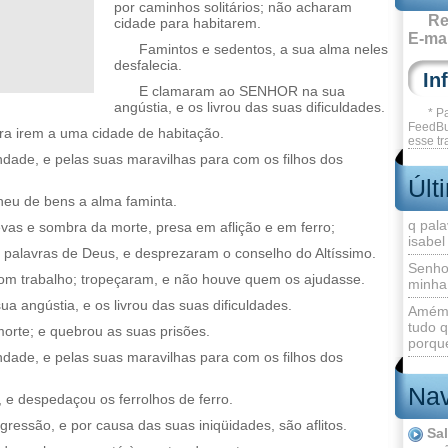
por caminhos solitários; não acharam
Re
cidade para habitarem.
E-mai
Famintos e sedentos, a sua alma neles
desfalecia.
E clamaram ao SENHOR na sua
angústia, e os livrou das suas dificuldades.
* P
FeedBu
ara irem a uma cidade de habitação.
esse tr
de, e pelas suas maravilhas para com os filhos dos
Últ
heu de bens a alma faminta.
q pala
vas e sombra da morte, presa em aflição e em ferro;
isabel
 palavras de Deus, e desprezaram o conselho do Altíssimo.
Senho
com trabalho; tropeçaram, e não houve quem os ajudasse.
minha
angústia, e os livrou das suas dificuldades.
Amém 
tudo q
orte; e quebrou as suas prisões.
porque
de, e pelas suas maravilhas para com os filhos dos
Nav
 e despedaçou os ferrolhos de ferro.
gressão, e por causa das suas iniqüidades, são aflitos.
Sa