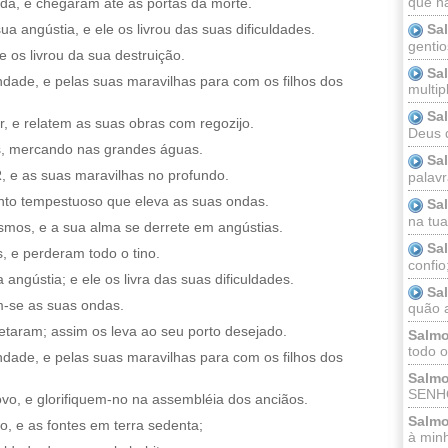
que n
da, e chegaram até às portas da morte.
Sa
angústia, e ele os livrou das suas dificuldades.
gentio
e os livrou da sua destruição.
Sa
de, e pelas suas maravilhas para com os filhos dos
multip
Sa
r, e relatem as suas obras com regozijo.
Deus 
, mercando nas grandes águas.
Sa
e as suas maravilhas no profundo.
palav
ento tempestuoso que eleva as suas ondas.
Sa
na tua 
mos, e a sua alma se derrete em angústias.
Sa
 e perderam todo o tino.
confio
gústia; e ele os livra das suas dificuldades.
Sa
m-se as suas ondas.
quão a
etaram; assim os leva ao seu porto desejado.
Salmo
todo o
de, e pelas suas maravilhas para com os filhos dos
Salmo
SENHO
o, e glorifiquem-no na assembléia dos anciãos.
Salmo
o, e as fontes em terra sedenta;
à minh