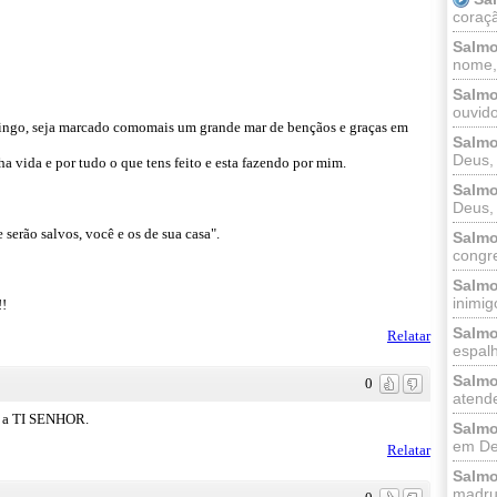
coraçã
Salmo
nome, 
Salmo
ouvido
mingo, seja marcado comomais um grande mar de bençãos e graças em
Salmo
Deus, 
 vida e por tudo o que tens feito e esta fazendo por mim.
Salmo
Deus, 
 serão salvos, você e os de sua casa".
Salmo
congr
Salmo
inimigo
!
Salmo
Relatar
espalh
Salmo
0
atende
s a TI SENHOR.
Salmo
em Deu
Relatar
Salmo
madrug