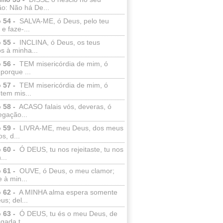
o: Não há De...
 54 -
SALVA-ME, ó Deus, pelo teu
e faze-...
 55 -
INCLINA, ó Deus, os teus
s à minha...
 56 -
TEM misericórdia de mim, ó
porque ...
 57 -
TEM misericórdia de mim, ó
tem mis...
 58 -
ACASO falais vós, deveras, ó
egação...
 59 -
LIVRA-ME, meu Deus, dos meus
s, d...
 60 -
Ó DEUS, tu nos rejeitaste, tu nos
...
 61 -
OUVE, ó Deus, o meu clamor;
 à min...
 62 -
A MINHA alma espera somente
s; del...
 63 -
Ó DEUS, tu és o meu Deus, de
ada t...