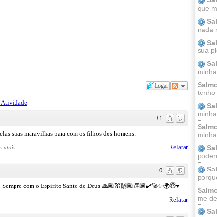
que m
Sa
nada m
Sa
sua pl
Sa
minha
Salmo
Logar
tenho
 Atividade
Sa
minha 
+1
Salmo
as suas maravilhas para com os filhos dos homens.
minha;
Relatar
Sa
s atrás
podero
Sa
0
porque
e Sempre com o Espírito Santo de Deus 🙏🏾💒🙌🏾👏🏾✔️🚀✨🌍😇♥️
Salmo
me dei
Relatar
Sa