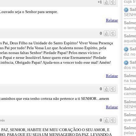
cuja t
+1
Sa
ouvado seja o Senhor para sempre.
SENHOR
Relatar
Salmo
o temp
0
Salmo
aquele
ai, Deus Filho na Unidade do Santo Espírito! Viver Vossa Presença
s Pai por tudo! Pela Vossa Luz que Acalenta nosso Espírito, pela
Sa
elas nossas faltas Senhor! Piedade Papai! Pelos meus vícios e
diz no
o Papai e nesse Insolúvel Amor quero estar Eternamente! Piedade
Sa
xistência, Obrigado Papai! Ajuda-nos a vencer todo esse mal! Amém!
dos ma
Salmo
Relatar
na tua 
Salmo
0
caminh
s caminhos que esta tenho certeza não pertence a ti SENHOR...amem
Salmo
SENHO
Relatar
Salmo
que at
0
rás
Salmo
E PAZ, SENHOR, HABITE EM MEU CORAÇÃOO O SEU AMOR, E
pelas 
O, PARA QUE EU SEJA UM MENSAGEIRO DA PAZ, LEVANDO A