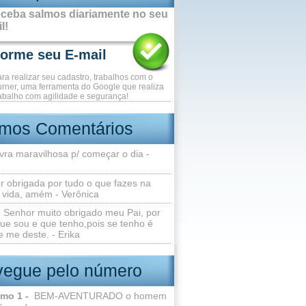
ceba salmos diariamente no seu
l!
ara realizar seu cadastro, trabalhos com o
rner, uma ferramenta do Google que realiza
abalho com agilidade e segurança!
imos Comentários
vra maravilhosa p/ começar o dia -
r obrigada por tudo o que fazes na
 vida, amém - Verônica
Senhor muito obrigado meu Pai, por
ue sou e que tenho,pois se tenho é
 me deste. - Erika
egue pelo número
lmo 1 -
BEM-AVENTURADO o homem