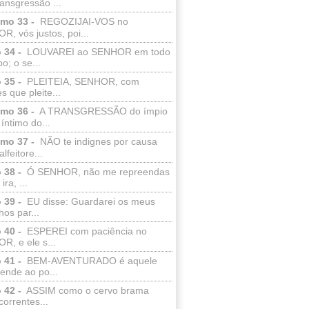
ransgressão ...
lmo 33 -
REGOZIJAI-VOS no
, vós justos, poi...
 34 -
LOUVAREI ao SENHOR em todo
o; o se...
 35 -
PLEITEIA, SENHOR, com
s que pleite...
lmo 36 -
A TRANSGRESSÃO do ímpio
 íntimo do...
lmo 37 -
NÃO te indignes por causa
lfeitore...
 38 -
Ó SENHOR, não me repreendas
ira, ...
 39 -
EU disse: Guardarei os meus
os par...
 40 -
ESPEREI com paciência no
R, e ele s...
 41 -
BEM-AVENTURADO é aquele
ende ao po...
 42 -
ASSIM como o cervo brama
correntes...