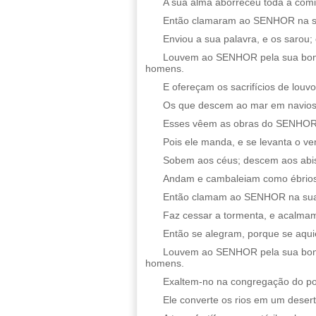
A sua alma aborreceu toda a comi
Então clamaram ao SENHOR na sua 
Enviou a sua palavra, e os sarou; 
Louvem ao SENHOR pela sua bonda
homens.
E ofereçam os sacrifícios de louvo
Os que descem ao mar em navios
Esses vêem as obras do SENHOR, 
Pois ele manda, e se levanta o v
Sobem aos céus; descem aos abis
Andam e cambaleiam como ébrios,
Então clamam ao SENHOR na sua an
Faz cessar a tormenta, e acalma
Então se alegram, porque se aqui
Louvem ao SENHOR pela sua bonda
homens.
Exaltem-no na congregação do pov
Ele converte os rios em um desert