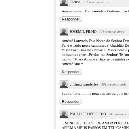
Cleusa
·
301 semanas atrás
Amém Senhor Meu Grande e Poderoso Pai L
Responder
JOSEMIL FILHO
·
301 semanas atrás
Amém! Louvado És o Nome do Senhor Deus P
Pai é o Tudo nessa caminhada! Gratidão Deu
Vossa Paz! Guia-nos Papai! E Misericórdia p
constantes erros...Perdoa-me Senhor! Te Am
Senhor! Vossa Amor é a Bateria da minha e
Amém! Amém!
Responder
critinaq wanderley
·
301 semanas atrás
Senhor livra minha neta das trevas, pois o
Responder
PAULO FELIPE FILHO
·
301 semanas at
Ó SENHOR, ´´DEUS´´ DE AMOR PODER 
AFIRMA MEUS PASSOS EM TEU CAMINH