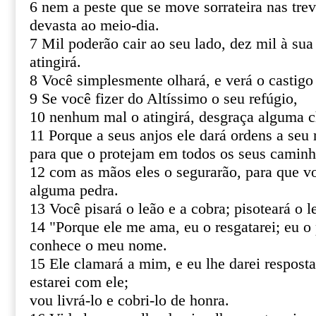
6 nem a peste que se move sorrateira nas tre
devasta ao meio-dia.
7 Mil poderão cair ao seu lado, dez mil à sua
atingirá.
8 Você simplesmente olhará, e verá o castigo
9 Se você fizer do Altíssimo o seu refúgio,
10 nenhum mal o atingirá, desgraça alguma c
11 Porque a seus anjos ele dará ordens a seu 
para que o protejam em todos os seus caminh
12 com as mãos eles o segurarão, para que v
alguma pedra.
13 Você pisará o leão e a cobra; pisoteará o le
14 "Porque ele me ama, eu o resgatarei; eu o 
conhece o meu nome.
15 Ele clamará a mim, e eu lhe darei resposta
estarei com ele;
vou livrá-lo e cobri-lo de honra.