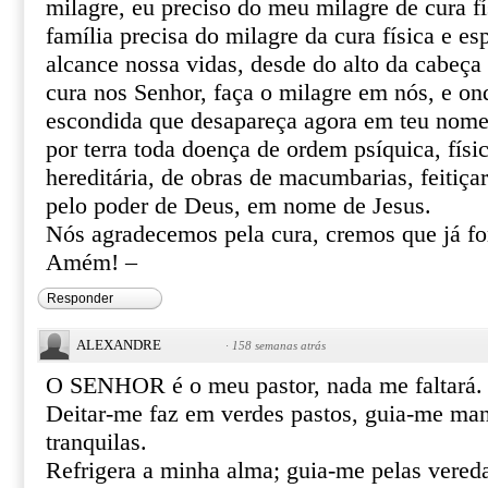
milagre, eu preciso do meu milagre de cura fí
família precisa do milagre da cura física e esp
alcance nossa vidas, desde do alto da cabeça 
cura nos Senhor, faça o milagre em nós, e o
escondida que desapareça agora em teu nome 
por terra toda doença de ordem psíquica, físic
hereditária, de obras de macumbarias, feitiça
pelo poder de Deus, em nome de Jesus.
Nós agradecemos pela cura, cremos que já f
Amém! –
Responder
ALEXANDRE
·
158 semanas atrás
O SENHOR é o meu pastor, nada me faltará.
Deitar-me faz em verdes pastos, guia-me ma
tranquilas.
Refrigera a minha alma; guia-me pelas vereda