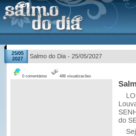
25/05
Salmo do Dia - 25/05/2027
2027
0 comentários
486 visualizações
Salm
LO
Louva
SENH
do S
Se