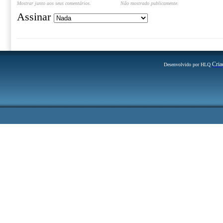
Mostrar junto aos seus comentários.
Não mostrado publicamente.
Assinar
Cria
Desenvolvido por HLQ