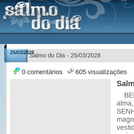
25/03/2028
Salmo do Dia - 25/03/2028
0 comentários
605 visualizações
Salm
BE
alma
SENH
magni
vesti