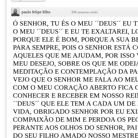
paulo felipe filho
·
306 semanas atrás
Ó SENHOR, TU ÉS O MEU ´´DEUS´´ EU 
O MEU ´´DEUS´´ E EU TE EXALTAREI,
PORQUE ELE É BOM, PORQUE A SUA 
PARA SEMPRE, POIS O SENHOR ESTÁ 
AQUELES QUE ME AJUDAM, POR ISSO
MEU DESEJO, SOBRE OS QUE ME ODEI
MEDITAÇÃO E CONTEMPLAÇÃO DA PAL
VEJO QUE O SENHOR ME FALA AO ME
COM O MEU CORAÇÃO ABERTO FICA O
CONHECER E RECEBER EM NOSSO REI
´´DEUS´´ QUE ELE TEM A CADA UM DE
VIDA, OBRIGADO SENHOR POR EU EXI
COMPAIXÃO DE MIM E PERDOA OS PE
PERANTE AOS OLHOS DO SENHOR, PA
DO SEU FILHO AMADO NOSSO MESTRE