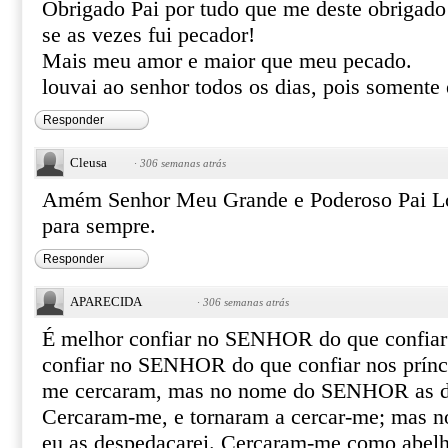
Obrigado Pai por tudo que me deste obrigado
se as vezes fui pecador!
Mais meu amor e maior que meu pecado.
louvai ao senhor todos os dias, pois somente 
Responder
Cleusa
·
306 semanas atrás
Amém Senhor Meu Grande e Poderoso Pai Lo
para sempre.
Responder
APARECIDA
·
306 semanas atrás
É melhor confiar no SENHOR do que confia
confiar no SENHOR do que confiar nos prínc
me cercaram, mas no nome do SENHOR as d
Cercaram-me, e tornaram a cercar-me; ma
eu as despedaçarei. Cercaram-me como abel