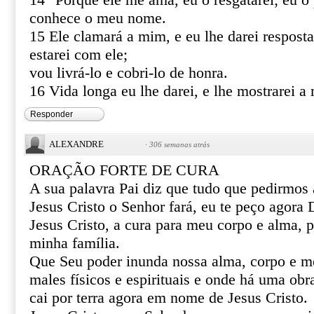
14 "Porque ele me ama, eu o resgatarei; eu o 
conhece o meu nome.
15 Ele clamará a mim, e eu lhe darei resposta
estarei com ele;
vou livrá-lo e cobri-lo de honra.
16 Vida longa eu lhe darei, e lhe mostrarei a 
Responder
ALEXANDRE
·
306 semanas atrás
ORAÇÃO FORTE DE CURA
A sua palavra Pai diz que tudo que pedirmo
Jesus Cristo o Senhor fará, eu te peço agor
Jesus Cristo, a cura para meu corpo e alma, 
minha família.
Que Seu poder inunda nossa alma, corpo e m
males físicos e espirituais e onde há uma obr
cai por terra agora em nome de Jesus Cristo.