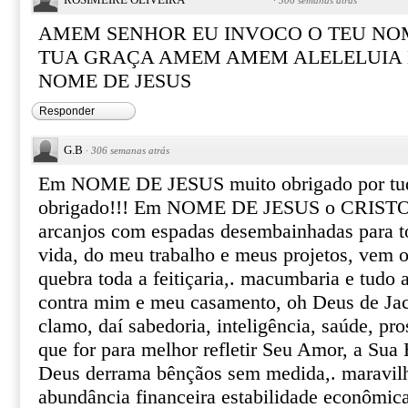
·
306 semanas atrás
AMEM SENHOR EU INVOCO O TEU NOM
TUA GRAÇA AMEM AMEM ALELELUIA 
NOME DE JESUS
Responder
G.B
·
306 semanas atrás
Em NOME DE JESUS muito obrigado por tud
obrigado!!! Em NOME DE JESUS o CRISTO,
arcanjos com espadas desembainhadas para t
vida, do meu trabalho e meus projetos, vem 
quebra toda a feitiçaria,. macumbaria e tudo 
contra mim e meu casamento, oh Deus de J
clamo, daí sabedoria, inteligência, saúde, pr
que for para melhor refletir Seu Amor, a Su
Deus derrama bênçãos sem medida,. maravilha
abundância financeira estabilidade econômica