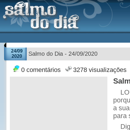
24/09
Salmo do Dia - 24/09/2020
2020
0 comentários
3278 visualizações
Salm
LO
porqu
a sua
para 
Dig