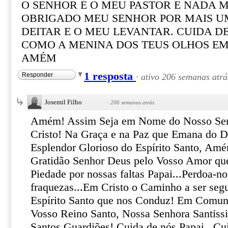
O SENHOR É O MEU PASTOR E NADA M
OBRIGADO MEU SENHOR POR MAIS U
DEITAR E O MEU LEVANTAR. CUIDA D
COMO A MENINA DOS TEUS OLHOS EM
AMÉM
1 resposta
Responder
·
ativo 206 semanas atrá
Josemil Filho
·
206 semanas atrás
Amém! Assim Seja em Nome do Nosso Senh
Cristo! Na Graça e na Paz que Emana do D
Esplendor Glorioso do Espírito Santo, 
Gratidão Senhor Deus pelo Vosso Amor que
Piedade por nossas faltas Papai...Perdoa-n
fraquezas...Em Cristo o Caminho a ser seg
Espírito Santo que nos Conduz! Em Comun
Vosso Reino Santo, Nossa Senhora Santissi
Santos Guardiões! Cuida de nós Papai...Cu