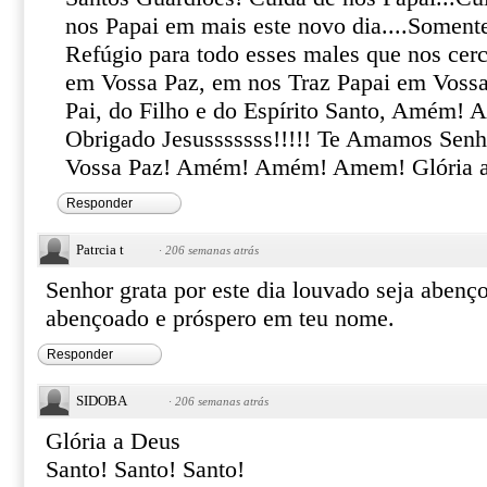
nos Papai em mais este novo dia....Soment
Refúgio para todo esses males que nos cer
em Vossa Paz, em nos Traz Papai em Vos
Pai, do Filho e do Espírito Santo, Amém
Obrigado Jesusssssss!!!!! Te Amamos Sen
Vossa Paz! Amém! Amém! Amem! Glória a 
Responder
Patrcia t
·
206 semanas atrás
Senhor grata por este dia louvado seja abenç
abençoado e próspero em teu nome.
Responder
SIDOBA
·
206 semanas atrás
Glória a Deus
Santo! Santo! Santo!