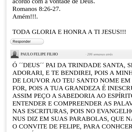
acordo com a vontade de Deus.
Romanos 8:26-27.
Amém!!!.
TODA GLORIA E HONRA A TI JESUS!!!
Responder
PAULO FELIPE FILHO
·
206 semanas atrás
Ó ´´DEUS´´ PAI DA TRINDADE SANTA, 
ADORARI, E TE BENDIREI, POIS A MI
DE LOUVOR AO TEU SANTO NOME EM
FOR, POIS A TUA GRANDEZA É INESCR
ASSIM PEÇO A SABEDORIA AO ESPÍRI
ENTENDER E COMPREENDER AS PALA
NAS ESCRITURAS, POIS NO EVANGELHO
NUS DIZ EM SUAS PARABOLAS, QUE 
O CONVITE DE FELIPE, PARA CONHCER 