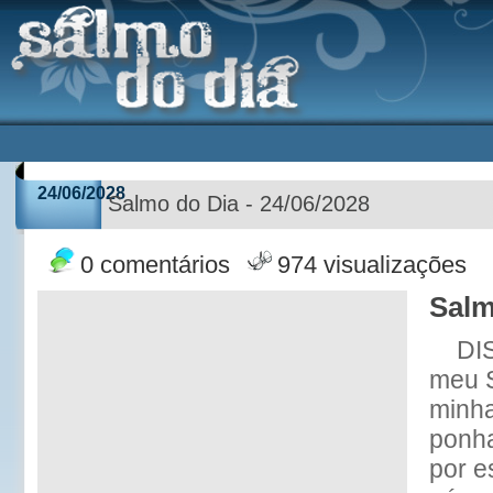
24/06/2028
Salmo do Dia - 24/06/2028
0 comentários
974 visualizações
Salm
DI
meu S
minha
ponha
por e