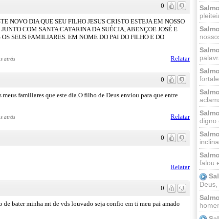
0
Salmo
pleitei
E NOVO DIA QUE SEU FILHO JESUS CRISTO ESTEJA EM NOSSO
Salmo
S JUNTO COM SANTA CATARINA DA SUÉCIA, ABENÇOE JOSÉ E
nossos
OS SEUS FAMILIARES. EM NOME DO PAI DO FILHO E DO
Salmo
palavr
Relatar
s atrás
Salmo
fortal
0
Salmo
s meus familiares que este dia.O filho de Deus enviou para que entre
aclama
Salmo
Relatar
s atrás
digno 
Salmo
0
inclinai
Salmo
falou 
Relatar
Sa
Deus,
0
Salmo
ao de bater minha mt de vds louvado seja confio em ti meu pai amado
homem
Sa