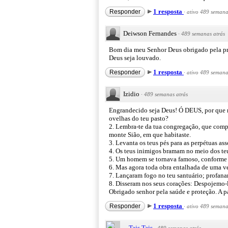
1 resposta
Responder
·
ativo 489 semana
Deiwson Fernandes
·
489 semanas atrás
Bom dia meu Senhor Deus obrigado pela pro
Deus seja louvado.
1 resposta
Responder
·
ativo 489 semana
Izidio
·
489 semanas atrás
Engrandecido seja Deus! Ó DEUS, por que no
ovelhas do teu pasto?
2. Lembra-te da tua congregação, que compr
monte Sião, em que habitaste.
3. Levanta os teus pés para as perpétuas as
4. Os teus inimigos bramam no meio dos teus
5. Um homem se tornava famoso, conforme 
6. Mas agora toda obra entalhada de uma 
7. Lançaram fogo no teu santuário; profana
8. Disseram nos seus corações: Despojemo-l
Obrigado senhor pela saúde e proteção. A 
1 resposta
Responder
·
ativo 489 semana
Tais Tais