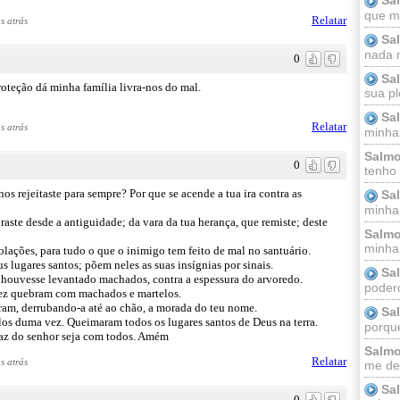
que m
Relatar
s atrás
Sa
nada m
0
Sa
teção dá minha família livra-nos do mal.
sua pl
Sa
Relatar
s atrás
minha
Salmo
0
tenho
s rejeitaste para sempre? Por que se acende a tua ira contra as
Sa
minha 
aste desde a antiguidade; da vara da tua herança, que remiste; deste
Salmo
minha;
solações, para tudo o que o inimigo tem feito de mal no santuário.
 lugares santos; põem neles as suas insígnias por sinais.
Sa
houvesse levantado machados, contra a espessura do arvoredo.
podero
vez quebram com machados e martelos.
ram, derrubando-a até ao chão, a morada do teu nome.
Sa
os duma vez. Queimaram todos os lugares santos de Deus na terra.
porque
paz do senhor seja com todos. Amém
Salmo
Relatar
s atrás
me dei
Sa
0