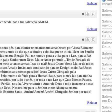
Relatar
coraçã
Salmo
0
nome, 
Salmo
e concede-nos a tua salvação.AMÉM.
ouvido
Relatar
Salmo
Deus, 
0
Salmo
Deus, 
s seus pés, para clamar-te em mais um amanhecer, por Vossa Reinante
eros erros do dia que se findou e do dia que se inicia! Sem teu Perdão
Salmo
Mas em tua Benção Pai, me renovo para a vida, para a Luz, para a Paz
congr
Obrigado Senhor meu Deus, Maior Amor por tudo ...Tende Piedade de
 meio a tantas armadilhas do mal! Jesus Cristo Vosso Maior de todos
Salmo
onosco Amado Irmão, nos conduzindo para os Desígnios do Pai! Jesus
inimigo
umbirmos aos nossos pecados! Jesus Cristo Obrigado pela
Salmo
 Pelo retorno da Vida para a Humanidade, para o meu lar, para minha
espalh
ecidos, por tudo que és, por toda a tua Luz que Guia Nossos Passos,
Perdão, nos faz Viver e sentir o Amor de Deus a todo instante a nossa
Salmo
 de Deus! Nos redime para ti Senhor, e nos Abençoa em tua
atende
 do Espírito Santo! Amém! Amém! Amém! Obrigado Senhor por tudo!
Salmo
em Deu
Relatar
Salmo
madrug