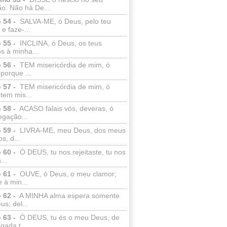
o: Não há De...
 54 -
SALVA-ME, ó Deus, pelo teu
e faze-...
 55 -
INCLINA, ó Deus, os teus
s à minha...
 56 -
TEM misericórdia de mim, ó
porque ...
 57 -
TEM misericórdia de mim, ó
tem mis...
 58 -
ACASO falais vós, deveras, ó
egação...
 59 -
LIVRA-ME, meu Deus, dos meus
s, d...
 60 -
Ó DEUS, tu nos rejeitaste, tu nos
...
 61 -
OUVE, ó Deus, o meu clamor;
 à min...
 62 -
A MINHA alma espera somente
s; del...
 63 -
Ó DEUS, tu és o meu Deus, de
ada t...