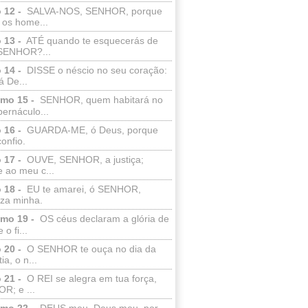
 12 -
SALVA-NOS, SENHOR, porque
 os home...
 13 -
ATÉ quando te esquecerás de
SENHOR?...
 14 -
DISSE o néscio no seu coração:
 De...
lmo 15 -
SENHOR, quem habitará no
bernáculo...
 16 -
GUARDA-ME, ó Deus, porque
confio.
 17 -
OUVE, SENHOR, a justiça;
 ao meu c...
 18 -
EU te amarei, ó SENHOR,
eza minha.
lmo 19 -
OS céus declaram a glória de
o fi...
 20 -
O SENHOR te ouça no dia da
ia, o n...
 21 -
O REI se alegra em tua força,
R; e ...
lmo 22 -
DEUS meu, Deus meu, por