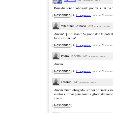
·
489 semanas atrás
Bom dia senhor obrigado por mais um dia d
1 resposta
Responder
·
ativo 489 semana
Wladimir Cardoso
·
489 semanas atrás
Amém! Que o Manto Sagrado do Onipotente 
todos! Bom dia!
1 resposta
Responder
·
ativo 489 semana
Pedro Roberto
·
489 semanas atrás
Amém..
1 resposta
Responder
·
ativo 489 semana
antonio
·
489 semanas atrás
Amem,muito obrigado Senhor por mais esse 
muitas vitorias para honra e gloria do noss
amem.
Responder