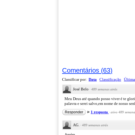
Comentários
(
63
)
Classificar por:
Data
Classificação
Última
José Belo
·
489 semanas atrás
Meu Deus até quando posso viver é te glor
palavra e serei salvo,em nome de nosso sen
1 resposta
Responder
·
ativo 489 semana
AG.
·
489 semanas atrás
Amém.