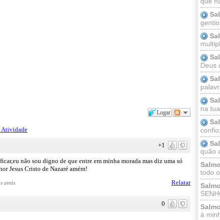
que n
Sa
gentio
Sa
multip
Sa
Deus 
Sa
palav
Sa
na tua 
Logar
Sa
 Atividade
confio
Sa
+1
quão a
ificar,eu não sou digno de que entre em minha morada mas diz uma só
Salmo
hor Jesus Cristo de Nazaré amém!
todo o
Relatar
s atrás
Salmo
SENHO
0
Salmo
à minh