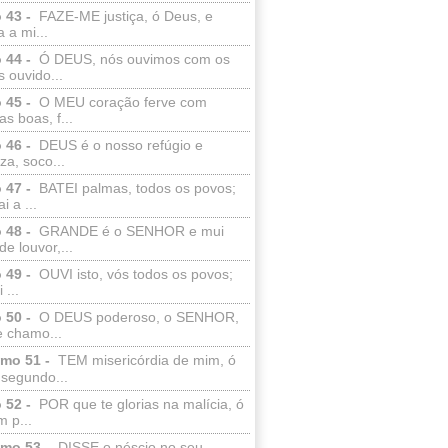
 43 -
FAZE-ME justiça, ó Deus, e
a a mi...
 44 -
Ó DEUS, nós ouvimos com os
 ouvido...
 45 -
O MEU coração ferve com
as boas, f...
 46 -
DEUS é o nosso refúgio e
eza, soco...
 47 -
BATEI palmas, todos os povos;
i a ...
 48 -
GRANDE é o SENHOR e mui
de louvor,...
 49 -
OUVI isto, vós todos os povos;
 ...
 50 -
O DEUS poderoso, o SENHOR,
e chamo...
lmo 51 -
TEM misericórdia de mim, ó
 segundo...
 52 -
POR que te glorias na malícia, ó
 p...
lmo 53 -
DISSE o néscio no seu