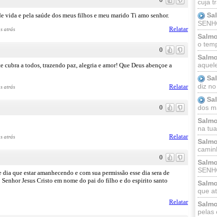
cuja t
Sa
e vida e pela saúde dos meus filhos e meu marido Ti amo senhor.
SENHOR
Relatar
s atrás
Salmo
o temp
0
Salmo
aquele
cubra a todos, trazendo paz, alegria e amor! Que Deus abençoe a
Sa
diz no
Relatar
s atrás
Sa
dos ma
0
Salmo
na tua 
Relatar
s atrás
Salmo
caminh
0
Salmo
SENHO
dia que estar amanhecendo e com sua permissão esse dia sera de
o Senhor Jesus Cristo em nome do pai do filho e do espirito santo
Salmo
que at
Relatar
Salmo
pelas 