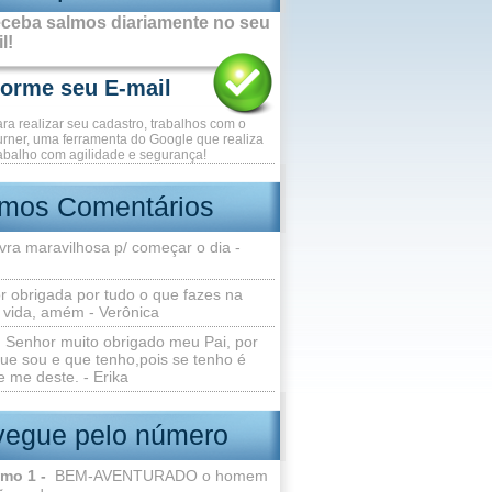
ceba salmos diariamente no seu
l!
ara realizar seu cadastro, trabalhos com o
rner, uma ferramenta do Google que realiza
abalho com agilidade e segurança!
imos Comentários
vra maravilhosa p/ começar o dia -
r obrigada por tudo o que fazes na
 vida, amém - Verônica
Senhor muito obrigado meu Pai, por
ue sou e que tenho,pois se tenho é
 me deste. - Erika
egue pelo número
lmo 1 -
BEM-AVENTURADO o homem