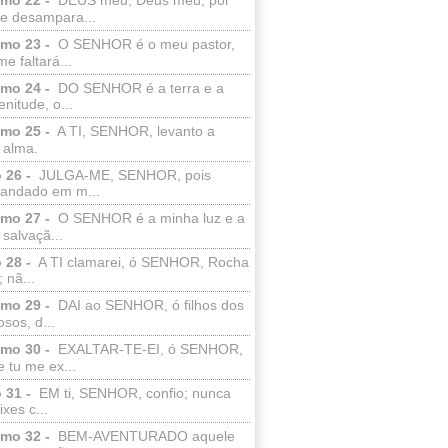
e desampara...
lmo 23 -
O SENHOR é o meu pastor,
e faltará...
lmo 24 -
DO SENHOR é a terra e a
enitude, o...
lmo 25 -
A TI, SENHOR, levanto a
 alma.
 26 -
JULGA-ME, SENHOR, pois
 andado em m...
lmo 27 -
O SENHOR é a minha luz e a
salvaçã...
 28 -
A TI clamarei, ó SENHOR, Rocha
 nã...
lmo 29 -
DAI ao SENHOR, ó filhos dos
sos, d...
lmo 30 -
EXALTAR-TE-EI, ó SENHOR,
 tu me ex...
 31 -
EM ti, SENHOR, confio; nunca
xes c...
lmo 32 -
BEM-AVENTURADO aquele