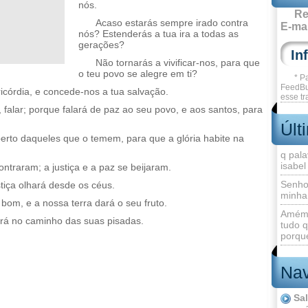
nós.
Re
Acaso estarás sempre irado contra
E-mai
nós? Estenderás a tua ira a todas as
gerações?
Não tornarás a vivificar-nos, para que
o teu povo se alegre em ti?
* P
FeedBu
córdia, e concede-nos a tua salvação.
esse tr
falar; porque falará de paz ao seu povo, e aos santos, para
Últ
erto daqueles que o temem, para que a glória habite na
q pala
isabel
ontraram; a justiça e a paz se beijaram.
Senho
stiça olhará desde os céus.
minha
m, e a nossa terra dará o seu fruto.
Amém 
porá no caminho das suas pisadas.
tudo q
porque
Nav
Sa