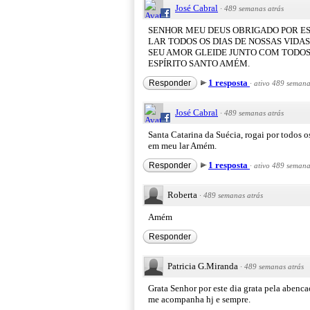
José Cabral
·
489 semanas atrás
SENHOR MEU DEUS OBRIGADO POR EST
LAR TODOS OS DIAS DE NOSSAS VIDA
SEU AMOR GLEIDE JUNTO COM TODOS 
ESPÍRITO SANTO AMÉM.
1 resposta
Responder
·
ativo 489 semana
José Cabral
·
489 semanas atrás
Santa Catarina da Suécia, rogai por todos o
em meu lar Amém.
1 resposta
Responder
·
ativo 489 semana
Roberta
·
489 semanas atrás
Amém
Responder
Patricia G.Miranda
·
489 semanas atrás
Grata Senhor por este dia grata pela abenc
me acompanha hj e sempre.