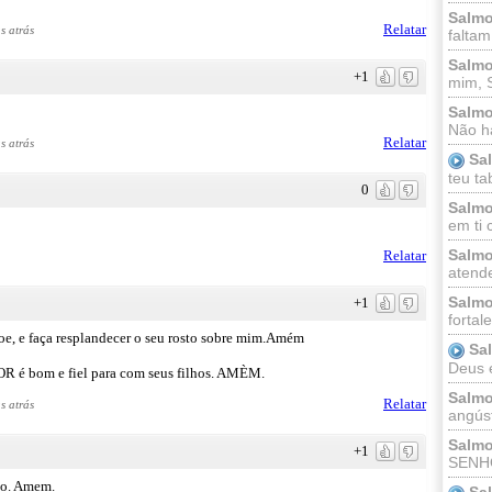
Salmo
Relatar
s atrás
faltam
Salmo
+1
mim, 
Salmo
Não há
Relatar
s atrás
Sa
teu ta
0
Salmo
em ti 
Salmo
Relatar
atende
Salmo
+1
fortal
e, e faça resplandecer o seu rosto sobre mim.Amém
Sa
Deus e 
R é bom e fiel para com seus filhos. AMÈM.
Salmo
Relatar
s atrás
angúst
Salmo
+1
SENHO
to. Amem.
Sa