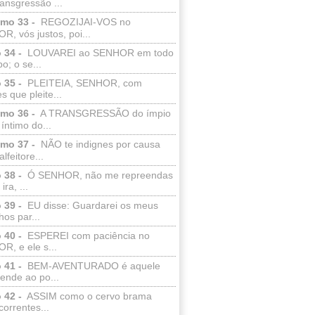
ransgressão ...
lmo 33 -
REGOZIJAI-VOS no
, vós justos, poi...
 34 -
LOUVAREI ao SENHOR em todo
o; o se...
 35 -
PLEITEIA, SENHOR, com
s que pleite...
lmo 36 -
A TRANSGRESSÃO do ímpio
 íntimo do...
lmo 37 -
NÃO te indignes por causa
lfeitore...
 38 -
Ó SENHOR, não me repreendas
ira, ...
 39 -
EU disse: Guardarei os meus
os par...
 40 -
ESPEREI com paciência no
R, e ele s...
 41 -
BEM-AVENTURADO é aquele
ende ao po...
 42 -
ASSIM como o cervo brama
correntes...