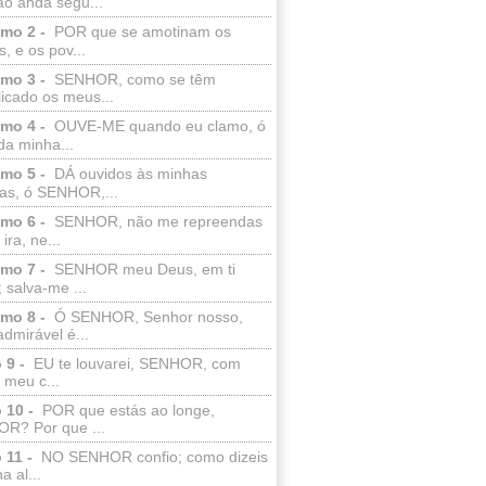
ão anda segu...
lmo 2 -
POR que se amotinam os
s, e os pov...
lmo 3 -
SENHOR, como se têm
licado os meus...
lmo 4 -
OUVE-ME quando eu clamo, ó
da minha...
lmo 5 -
DÁ ouvidos às minhas
ras, ó SENHOR,...
lmo 6 -
SENHOR, não me repreendas
ira, ne...
lmo 7 -
SENHOR meu Deus, em ti
; salva-me ...
lmo 8 -
Ó SENHOR, Senhor nosso,
dmirável é...
 9 -
EU te louvarei, SENHOR, com
 meu c...
 10 -
POR que estás ao longe,
R? Por que ...
 11 -
NO SENHOR confio; como dizeis
a al...