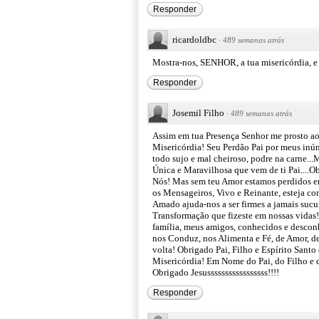
Responder
ricardoldbc
·
489 semanas atrás
Mostra-nos, SENHOR, a tua misericórdia, 
Responder
Josemil Filho
·
489 semanas atrás
Assim em tua Presença Senhor me prosto ao
Misericórdia! Seu Perdão Pai por meus inúm
todo sujo e mal cheiroso, podre na carne...
Única e Maravilhosa que vem de ti Pai....
Nós! Mas sem teu Amor estamos perdidos em
os Mensageiros, Vivo e Reinante, esteja c
Amado ajuda-nos a ser firmes a jamais suc
Transformação que fizeste em nossas vidas!
família, meus amigos, conhecidos e desconh
nos Conduz, nos Alimenta e Fé, de Amor, de 
volta! Obrigado Pai, Filho e Espírito Santo
Misericórdia! Em Nome do Pai, do Filho e
Obrigado Jesusssssssssssssssss!!!!
Responder