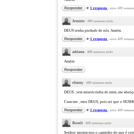
1 resposta
Responder
·
ativo 489 semana
Jesuino
·
489 semanas atrás
DEUS tenha piedade de nós. Amém.
1 resposta
Responder
·
ativo 489 semana
adriana
·
489 semanas atrás
Amém
Responder
eliassy
·
489 semanas atrás
DEUS , tem misericórdia de mim, me abenço
Cura-me , meu DEUS, pois sei que o SENHO
1 resposta
Responder
·
ativo 489 semana
Roseli
·
489 semanas atrás
Senhor, mostra-nos o caminho do que é cer