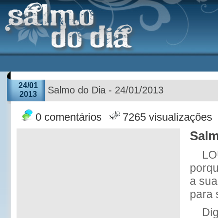
24/01
Salmo do Dia - 24/01/2013
2013
0 comentários
7265 visualizações
Salm
LO
porqu
a sua
para 
Dig