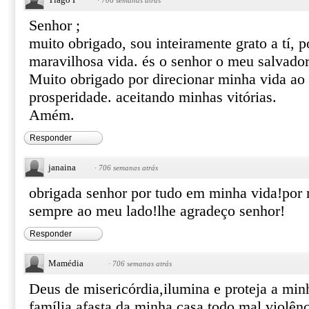
·
706 semanas atrás
Senhor ;
muito obrigado, sou inteiramente grato a tí, 
maravilhosa vida. és o senhor o meu salvador
Muito obrigado por direcionar minha vida ao
prosperidade. aceitando minhas vitórias.
Amém.
Responder
janaina
·
706 semanas atrás
obrigada senhor por tudo em minha vida!por 
sempre ao meu lado!lhe agradeço senhor!
Responder
Mamédia
·
706 semanas atrás
Deus de misericórdia,ilumina e proteja a min
família,afasta da minha casa todo mal,violên