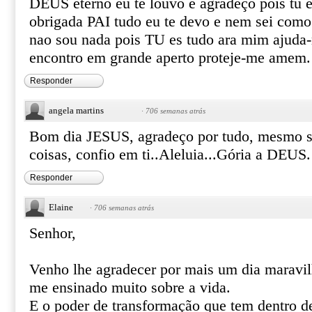
DEUS eterno eu te louvo e agradeço pois tu 
obrigada PAI tudo eu te devo e nem sei como 
nao sou nada pois TU es tudo ara mim ajuda
encontro em grande aperto proteje-me amem.
Responder
angela martins
·
706 semanas atrás
Bom dia JESUS, agradeço por tudo, mesmo 
coisas, confio em ti..Aleluia...Gória a DEUS.
Responder
Elaine
·
706 semanas atrás
Senhor,
Venho lhe agradecer por mais um dia maravilh
me ensinado muito sobre a vida.
E o poder de transformação que tem dentro d