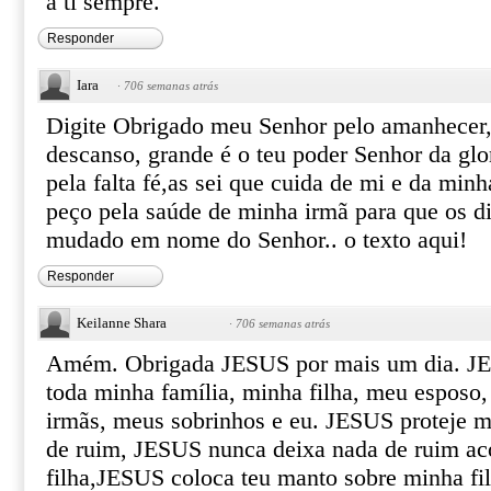
a ti sempre.
Responder
Iara
·
706 semanas atrás
Digite Obrigado meu Senhor pelo amanhecer, 
descanso, grande é o teu poder Senhor da glo
pela falta fé,as sei que cuida de mi e da min
peço pela saúde de minha irmã para que os d
mudado em nome do Senhor.. o texto aqui!
Responder
Keilanne Shara
·
706 semanas atrás
Amém. Obrigada JESUS por mais um dia. JE
toda minha família, minha filha, meu esposo
irmãs, meus sobrinhos e eu. JESUS proteje mi
de ruim, JESUS nunca deixa nada de ruim a
filha,JESUS coloca teu manto sobre minha fil