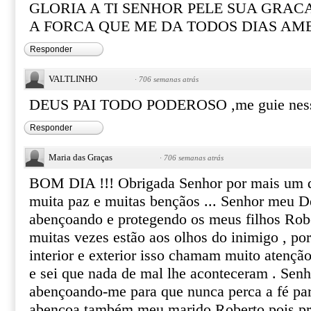
GLORIA A TI SENHOR PELE SUA GRAC
A FORCA QUE ME DA TODOS DIAS AM
Responder
VALTLINHO
·
706 semanas atrás
DEUS PAI TODO PODEROSO ,me guie nesse 
Responder
Maria das Graças
·
706 semanas atrás
BOM DIA !!! Obrigada Senhor por mais um di
muita paz e muitas bençãos ... Senhor meu D
abençoando e protegendo os meus filhos Rober
muitas vezes estão aos olhos do inimigo , po
interior e exterior isso chamam muito atençã
e sei que nada de mal lhe aconteceram . Senh
abençoando-me para que nunca perca a fé par
abençoa também meu marido Roberto pois p