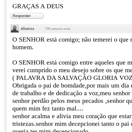
GRAÇAS A DEUS
Responder
albaniza
·
706 semanas atrás
O SENHOR está comigo; não temerei o que m
homem.
O SENHOR está comigo entre aqueles que me
verei cumprido o meu desejo sobre os que m
( PALAVRA DA SALVAÇÃO GLORIA VOZ
Obrigada o pai de bomdade,por mais um dia de
de trabalho e de dedicação a voz,meu senhor
senhor perdão pelos meus pecados ,senhor qu
quem mim fez tanto mal....
senhor acalma e alivia meu coração que esta
tristezas.senhor mim decepcionei tanto o pa
queria ter mim decepcionado.