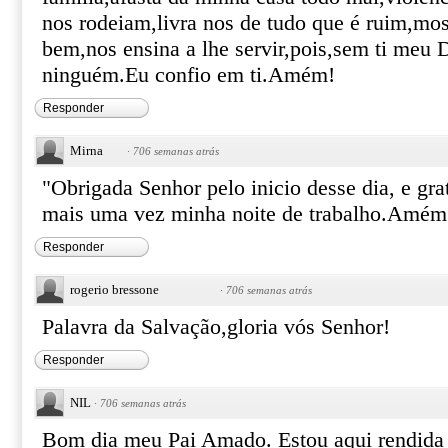
nos rodeiam,livra nos de tudo que é ruim,mo
bem,nos ensina a lhe servir,pois,sem ti meu
ninguém.Eu confio em ti.Amém!
Responder
Mirna
·
706 semanas atrás
"Obrigada Senhor pelo inicio desse dia, e grat
mais uma vez minha noite de trabalho.Amém
Responder
rogerio bressone
·
706 semanas atrás
Palavra da Salvação,gloria vós Senhor!
Responder
NIL
·
706 semanas atrás
Bom dia meu Pai Amado. Estou aqui rendida 