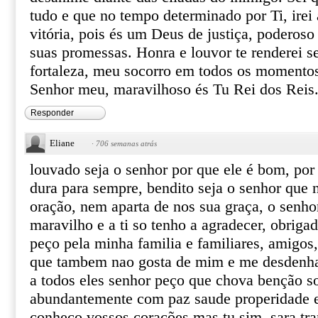
tudo e que no tempo determinado por Ti, irei
vitória, pois és um Deus de justiça, poderoso
suas promessas. Honra e louvor te renderei s
fortaleza, meu socorro em todos os momentos,
Senhor meu, maravilhoso és Tu Rei dos Reis
Responder
Eliane
·
706 semanas atrás
louvado seja o senhor por que ele é bom, por
dura para sempre, bendito seja o senhor que n
oração, nem aparta de nos sua graça, o senhor
maravilho e a ti so tenho a agradecer, obriga
peço pela minha familia e familiares, amigos,
que tambem nao gosta de mim e me desdenha
a todos eles senhor peço que chova benção s
abundantemente com paz saude properidade e 
conheço vossos corações mas tu sim, sara tra