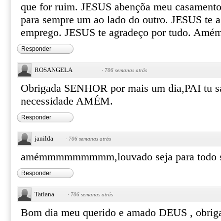
que for ruim. JESUS abençõa meu casamento 
para sempre um ao lado do outro. JESUS te 
emprego. JESUS te agradeço por tudo. Amé
Responder
ROSANGELA
·
706 semanas atrás
Obrigada SENHOR por mais um dia,PAI tu s
necessidade AMÉM.
Responder
janilda
·
706 semanas atrás
amémmmmmmmmm,louvado seja para todo 
Responder
Tatiana
·
706 semanas atrás
Bom dia meu querido e amado DEUS , obriga