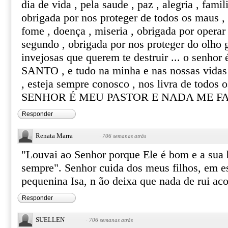
dia de vida , pela saude , paz , alegria , fami
obrigada por nos proteger de todos os maus , t
fome , doença , miseria , obrigada por operar
segundo , obrigada por nos proteger do olho 
invejosas que querem te destruir ... o senhor
SANTO , e tudo na minha e nas nossas vidas
, esteja sempre conosco , nos livra de todos
SENHOR É MEU PASTOR E NADA ME FAL
Responder
Renata Marra
·
706 semanas atrás
"Louvai ao Senhor porque Ele é bom e a sua 
sempre". Senhor cuida dos meus filhos, em e
pequenina Isa, n ão deixa que nada de rui a
Responder
SUELLEN
·
706 semanas atrás