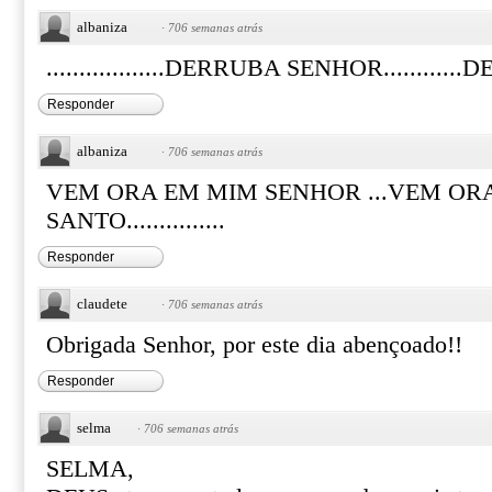
albaniza
·
706 semanas atrás
..................DERRUBA SENHOR..........
Responder
albaniza
·
706 semanas atrás
VEM ORA EM MIM SENHOR ...VEM ORA
SANTO...............
Responder
claudete
·
706 semanas atrás
Obrigada Senhor, por este dia abençoado!!
Responder
selma
·
706 semanas atrás
SELMA,