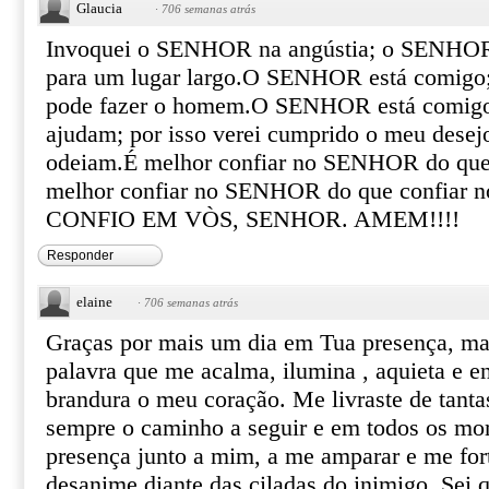
Glaucia
·
706 semanas atrás
Invoquei o SENHOR na angústia; o SENHOR 
para um lugar largo.O SENHOR está comigo;
pode fazer o homem.O SENHOR está comigo 
ajudam; por isso verei cumprido o meu desej
odeiam.É melhor confiar no SENHOR do que
melhor confiar no SENHOR do que confiar n
CONFIO EM VÒS, SENHOR. AMEM!!!!
Responder
elaine
·
706 semanas atrás
Graças por mais um dia em Tua presença, ma
palavra que me acalma, ilumina , aquieta e e
brandura o meu coração. Me livraste de tanta
sempre o caminho a seguir e em todos os mo
presença junto a mim, a me amparar e me for
desanime diante das ciladas do inimigo. Sei q