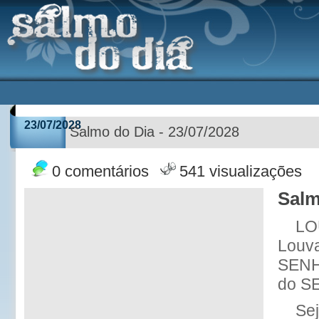
23/07/2028
Salmo do Dia - 23/07/2028
0 comentários
541 visualizações
Salm
LO
Louva
SENH
do S
Se