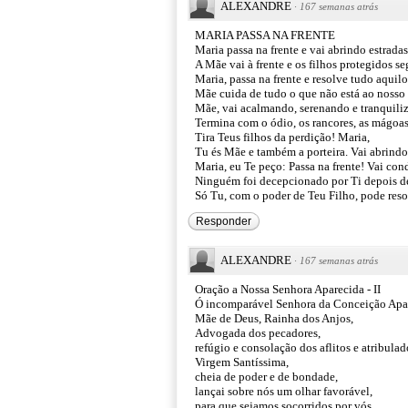
ALEXANDRE
·
167 semanas atrás
MARIA PASSA NA FRENTE
Maria passa na frente e vai abrindo estrada
A Mãe vai à frente e os filhos protegidos s
Maria, passa na frente e resolve tudo aquil
Mãe cuida de tudo o que não está ao nosso 
Mãe, vai acalmando, serenando e tranquili
Termina com o ódio, os rancores, as mágoas
Tira Teus filhos da perdição! Maria,
Tu és Mãe e também a porteira. Vai abrindo
Maria, eu Te peço: Passa na frente! Vai co
Ninguém foi decepcionado por Ti depois de
Só Tu, com o poder de Teu Filho, pode resol
Responder
ALEXANDRE
·
167 semanas atrás
Oração a Nossa Senhora Aparecida - II
Ó incomparável Senhora da Conceição Apa
Mãe de Deus, Rainha dos Anjos,
Advogada dos pecadores,
refúgio e consolação dos aflitos e atribulad
Virgem Santíssima,
cheia de poder e de bondade,
lançai sobre nós um olhar favorável,
para que sejamos socorridos por vós,