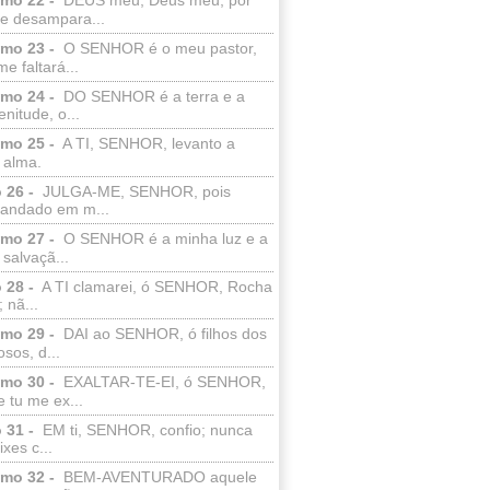
e desampara...
lmo 23 -
O SENHOR é o meu pastor,
e faltará...
lmo 24 -
DO SENHOR é a terra e a
enitude, o...
lmo 25 -
A TI, SENHOR, levanto a
 alma.
 26 -
JULGA-ME, SENHOR, pois
 andado em m...
lmo 27 -
O SENHOR é a minha luz e a
salvaçã...
 28 -
A TI clamarei, ó SENHOR, Rocha
 nã...
lmo 29 -
DAI ao SENHOR, ó filhos dos
sos, d...
lmo 30 -
EXALTAR-TE-EI, ó SENHOR,
 tu me ex...
 31 -
EM ti, SENHOR, confio; nunca
xes c...
lmo 32 -
BEM-AVENTURADO aquele