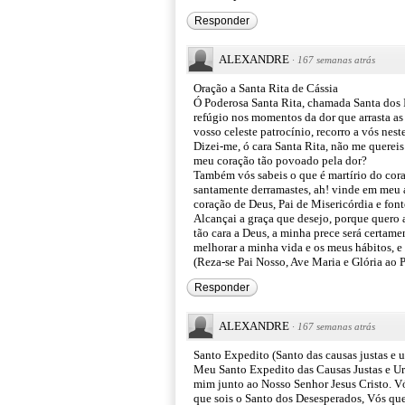
Responder
ALEXANDRE
·
167 semanas atrás
Oração a Santa Rita de Cássia
Ó Poderosa Santa Rita, chamada Santa dos 
refúgio nos momentos da dor que arrasta a
vosso celeste patrocínio, recorro a vós nes
Dizei-me, ó cara Santa Rita, não me quereis
meu coração tão povoado pela dor?
Também vós sabeis o que é martírio do coraç
santamente derramastes, ah! vinde em meu au
coração de Deus, Pai de Misericórdia e font
Alcançai a graça que desejo, porque quero a
tão cara a Deus, a minha prece será certame
melhorar a minha vida e os meus hábitos, e 
(Reza-se Pai Nosso, Ave Maria e Glória ao P
Responder
ALEXANDRE
·
167 semanas atrás
Santo Expedito (Santo das causas justas e u
Meu Santo Expedito das Causas Justas e Urg
mim junto ao Nosso Senhor Jesus Cristo. Vó
que sois o Santo dos Desesperados, Vós que