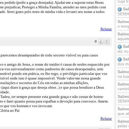
cuja t
u pedido (pedir a graça desejada). Ajudai-me a superar estas Horas
 me prejudicar, Protegei a Minha Família, atendei ao meu pedido com
Sa
de. Serei grato pelo resto de minha vida e levarei seu nome a todos
SENHOR
Salmo
o temp
Relatar
Salmo
aquele
0
Sa
diz no
do parecemos desamparados de todo socorro visível ou para casos
Sa
dos ma
rvo e amigo de Jesus, o nome do traidor é causa de serdes esquecido por
voca-vos universalmente como padroeiro de casos desesperados, sem
Salmo
erável pondo em prática, eu lhe rogo, o privilégio particular que vos
na tua 
visível onde isso é quase impossível. Vinde valer-me nessa grande
onsolações e socorros do Céu em todas as minhas aflições,
Salmo
(aqui dizer à graça que deseja obter...) e que possa bendizer a Deus
caminh
nidade.
Salmo
adeu, ter sempre presente esta grande graça e não cessar de honra-
SENHO
ro e farei quanto possa para espalhar a devoção para convosco. Amem.
 os que vos honram e vos invocam.
Salmo
lória ao Pai
que at
Relatar
Salmo
pelas 