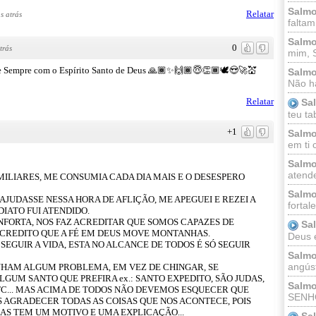
Salmo
Relatar
s atrás
faltam
Salmo
0
trás
mim, 
e Sempre com o Espírito Santo de Deus 🙏🏾✨🙌🏾😇👏🏾🕊️😍🚀💒
Salmo
Não há
Relatar
Sa
teu ta
+1
Salmo
em ti 
Salmo
atende
ILIARES, ME CONSUMIA CADA DIA MAIS E O DESESPERO
Salmo
 AJUDASSE NESSA HORA DE AFLIÇÃO, ME APEGUEI E REZEI A
fortal
IATO FUI ATENDIDO.
ONFORTA, NOS FAZ ACREDITAR QUE SOMOS CAPAZES DE
Sa
CREDITO QUE A FÉ EM DEUS MOVE MONTANHAS.
Deus e 
SEGUIR A VIDA, ESTA NO ALCANCE DE TODOS É SÓ SEGUIR
Salmo
angúst
NHAM ALGUM PROBLEMA, EM VEZ DE CHINGAR, SE
GUM SANTO QUE PREFIRA ex.: SANTO EXPEDITO, SÃO JUDAS,
Salmo
 ETC... MAS ACIMA DE TODOS NÃO DEVEMOS ESQUECER QUE
SENHO
 AGRADECER TODAS AS COISAS QUE NOS ACONTECE, POIS
AS TEM UM MOTIVO E UMA EXPLICAÇÃO...
Sa