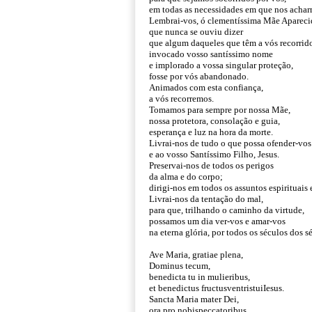
em todas as necessidades em que nos achar
Lembrai-vos, ó clementíssima Mãe Apareci
que nunca se ouviu dizer
que algum daqueles que têm a vós recorrid
invocado vosso santíssimo nome
e implorado a vossa singular proteção,
fosse por vós abandonado.
Animados com esta confiança,
a vós recorremos.
Tomamos para sempre por nossa Mãe,
nossa protetora, consolação e guia,
esperança e luz na hora da morte.
Livrai-nos de tudo o que possa ofender-vos
e ao vosso Santíssimo Filho, Jesus.
Preservai-nos de todos os perigos
da alma e do corpo;
dirigi-nos em todos os assuntos espirituais 
Livrai-nos da tentação do mal,
para que, trilhando o caminho da virtude,
possamos um dia ver-vos e amar-vos
na eterna glória, por todos os séculos dos 
Ave Maria, gratiae plena,
Dominus tecum,
benedicta tu in mulieribus,
et benedictus fructusventristuiIesus.
Sancta Maria mater Dei,
ora pro nobispeccatoribus,