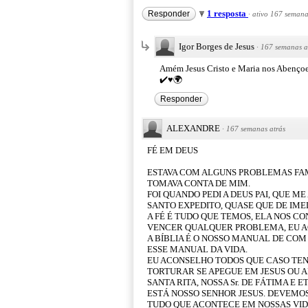
1 resposta
Responder
·
ativo 167 semana
Igor Borges de Jesus
·
167 semanas a
Amém Jesus Cristo e Maria nos Abenço
✔️♥️🌍
Responder
ALEXANDRE
·
167 semanas atrás
FÉ EM DEUS
ESTAVA COM ALGUNS PROBLEMAS FAM
TOMAVA CONTA DE MIM.
FOI QUANDO PEDI A DEUS PAI, QUE ME
SANTO EXPEDITO, QUASE QUE DE IMED
A FÉ É TUDO QUE TEMOS, ELA NOS C
VENCER QUALQUER PROBLEMA, EU A
A BÍBLIA É O NOSSO MANUAL DE COM 
ESSE MANUAL DA VIDA.
EU ACONSELHO TODOS QUE CASO TE
TORTURAR SE APEGUE EM JESUS OU AL
SANTA RITA, NOSSA Sr. DE FÁTIMA E
ESTÁ NOSSO SENHOR JESUS. DEVEMOS
TUDO QUE ACONTECE EM NOSSAS VID