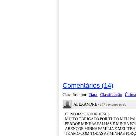
Comentários
(
14
)
Classificar por:
Data
Classificação
Última
ALEXANDRE
·
167 semanas atrás
BOM DIA SENHOR JESUS
MUITO OBRIGADO POR TUDO MEU PAI
PERDOE MINHAS FALHAS E MINHA PO
ABENÇOE MINHA FAMÍLIA E MEU TR
TE AMO COM TODAS AS MINHAS FOR