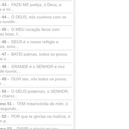
 43 -
FAZE-ME justiça, ó Deus, e
a a mi...
 44 -
Ó DEUS, nós ouvimos com os
 ouvido...
 45 -
O MEU coração ferve com
as boas, f...
 46 -
DEUS é o nosso refúgio e
eza, soco...
 47 -
BATEI palmas, todos os povos;
i a ...
 48 -
GRANDE é o SENHOR e mui
de louvor,...
 49 -
OUVI isto, vós todos os povos;
 ...
 50 -
O DEUS poderoso, o SENHOR,
e chamo...
lmo 51 -
TEM misericórdia de mim, ó
 segundo...
 52 -
POR que te glorias na malícia, ó
 p...
lmo 53 -
DISSE o néscio no seu