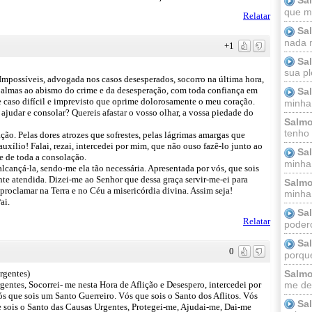
que m
Relatar
Sa
nada m
+1
Sa
sua pl
Impossíveis, advogada nos casos desesperados, socorro na última hora,
s almas ao abismo do crime e da desesperação, com toda confiança em
Sa
te caso difícil e imprevisto que oprime dolorosamente o meu coração.
minha
 ajudar e consolar? Quereis afastar o vosso olhar, a vossa piedade do
Salmo
tenho
ão. Pelas dores atrozes que sofrestes, pelas lágrimas amargas que
xílio! Falai, rezai, intercedei por mim, que não ouso fazê-lo junto ao
Sa
e de toda a consolação.
minha 
lcançá-la, sendo-me ela tão necessária. Apresentada por vós, que sois
nte atendida. Dizei-me ao Senhor que dessa graça servir-me-ei para
Salmo
proclamar na Terra e no Céu a misericórdia divina. Assim seja!
minha;
ai.
Sa
Relatar
podero
Sa
0
porque
Salmo
rgentes)
me dei
entes, Socorrei- me nesta Hora de Aflição e Desespero, intercedei por
s que sois um Santo Guerreiro. Vós que sois o Santo dos Aflitos. Vós
Sa
 sois o Santo das Causas Urgentes, Protegei-me, Ajudai-me, Dai-me