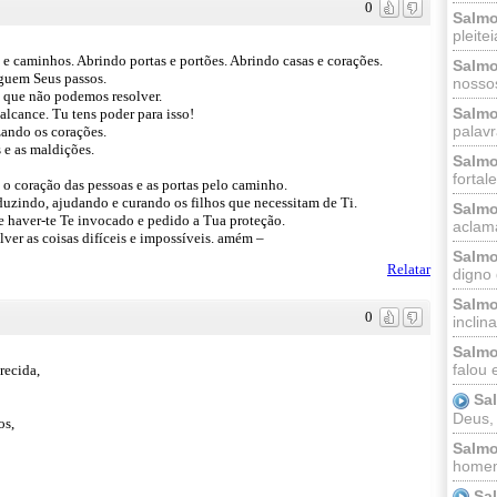
0
Salmo
pleitei
s e caminhos. Abrindo portas e portões. Abrindo casas e corações.
Salmo
eguem Seus passos.
nossos
o que não podemos resolver.
Salmo
alcance. Tu tens poder para isso!
palavr
zando os corações.
 e as maldições.
Salmo
fortal
 o coração das pessoas e as portas pelo caminho.
nduzindo, ajudando e curando os filhos que necessitam de Ti.
Salmo
 haver-te Te invocado e pedido a Tua proteção.
aclama
ver as coisas difíceis e impossíveis. amém –
Salmo
Relatar
digno 
Salmo
0
inclinai
Salmo
falou 
recida,
Sa
Deus,
os,
Salmo
homem
Sa