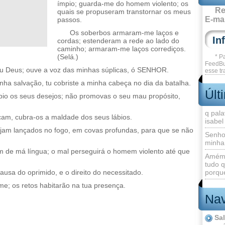
ímpio; guarda-me do homem violento; os
Re
quais se propuseram transtornar os meus
E-mai
passos.
Os soberbos armaram-me laços e
cordas; estenderam a rede ao lado do
caminho; armaram-me laços corrediços.
(Selá.)
* P
FeedBu
 Deus; ouve a voz das minhas súplicas, ó SENHOR.
esse tr
ha salvação, tu cobriste a minha cabeça no dia da batalha.
Últ
o os seus desejos; não promovas o seu mau propósito,
q pala
am, cubra-os a maldade dos seus lábios.
isabel
ejam lançados no fogo, em covas profundas, para que se não
Senho
minha
m de má língua; o mal perseguirá o homem violento até que
Amém 
tudo q
usa do oprimido, e o direito do necessitado.
porque
me; os retos habitarão na tua presença.
Nav
Sa