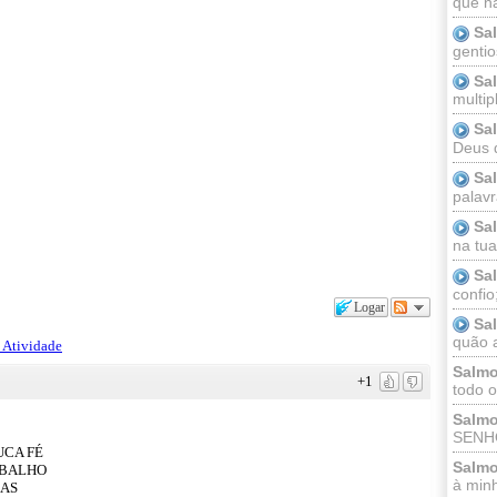
que n
Sa
gentio
Sa
multip
Sa
Deus 
Sa
palav
Sa
na tua 
Sa
confio
Logar
Sa
quão a
 Atividade
Salmo
+1
todo o
Salmo
SENHO
UCA FÉ
Salmo
ABALHO
à minh
ÇAS