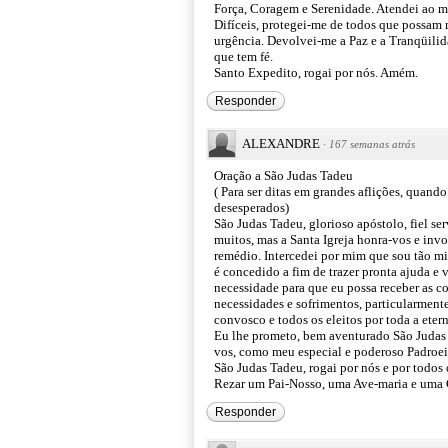
Força, Coragem e Serenidade. Atendei ao me
Difíceis, protegei-me de todos que possam
urgência. Devolvei-me a Paz e a Tranqüilida
que tem fé.
Santo Expedito, rogai por nós. Amém.
Responder
ALEXANDRE
·
167 semanas atrás
Oração a São Judas Tadeu
( Para ser ditas em grandes aflições, quan
desesperados)
São Judas Tadeu, glorioso apóstolo, fiel se
muitos, mas a Santa Igreja honra-vos e in
remédio. Intercedei por mim que sou tão mis
é concedido a fim de trazer pronta ajuda e 
necessidade para que eu possa receber as c
necessidades e sofrimentos, particularmente 
convosco e todos os eleitos por toda a eter
Eu lhe prometo, bem aventurado São Judas T
vos, como meu especial e poderoso Padroei
São Judas Tadeu, rogai por nós e por todos
Rezar um Pai-Nosso, uma Ave-maria e uma G
Responder