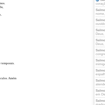
mos.
coraçã
da,
Salmo
nome, 
o,
Salmo
ouvido
Salmo
Deus, 
Salmo
Deus, 
Salmo
congr
Salmo
e temporais.
inimigo
Salmo
espalh
séculos. Amém
Salmo
atende
Salmo
em Deu
Salmo
madrug