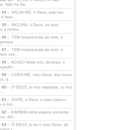
o: Não há De...
 54 -
SALVA-ME, ó Deus, pelo teu
e faze-...
 55 -
INCLINA, ó Deus, os teus
s à minha...
 56 -
TEM misericórdia de mim, ó
porque ...
 57 -
TEM misericórdia de mim, ó
tem mis...
 58 -
ACASO falais vós, deveras, ó
egação...
 59 -
LIVRA-ME, meu Deus, dos meus
s, d...
 60 -
Ó DEUS, tu nos rejeitaste, tu nos
...
 61 -
OUVE, ó Deus, o meu clamor;
 à min...
 62 -
A MINHA alma espera somente
s; del...
 63 -
Ó DEUS, tu és o meu Deus, de
ada t...