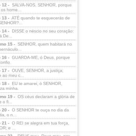
 12 -
SALVA-NOS, SENHOR, porque
 os home...
 13 -
ATÉ quando te esquecerás de
SENHOR?...
 14 -
DISSE o néscio no seu coração:
 De...
lmo 15 -
SENHOR, quem habitará no
bernáculo...
 16 -
GUARDA-ME, ó Deus, porque
confio.
 17 -
OUVE, SENHOR, a justiça;
 ao meu c...
 18 -
EU te amarei, ó SENHOR,
eza minha.
lmo 19 -
OS céus declaram a glória de
o fi...
 20 -
O SENHOR te ouça no dia da
ia, o n...
 21 -
O REI se alegra em tua força,
R; e ...
lmo 22 -
DEUS meu, Deus meu, por