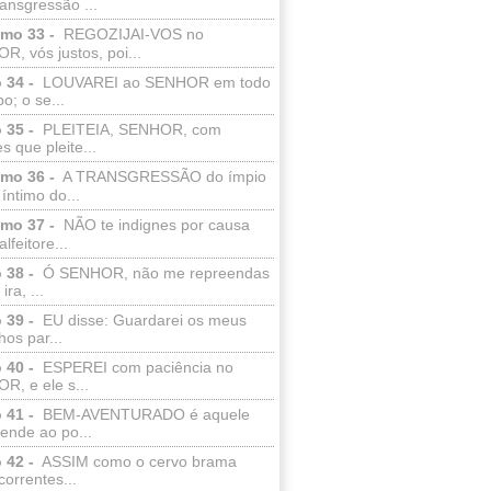
ransgressão ...
lmo 33 -
REGOZIJAI-VOS no
, vós justos, poi...
 34 -
LOUVAREI ao SENHOR em todo
o; o se...
 35 -
PLEITEIA, SENHOR, com
s que pleite...
lmo 36 -
A TRANSGRESSÃO do ímpio
 íntimo do...
lmo 37 -
NÃO te indignes por causa
lfeitore...
 38 -
Ó SENHOR, não me repreendas
ira, ...
 39 -
EU disse: Guardarei os meus
os par...
 40 -
ESPEREI com paciência no
R, e ele s...
 41 -
BEM-AVENTURADO é aquele
ende ao po...
 42 -
ASSIM como o cervo brama
correntes...