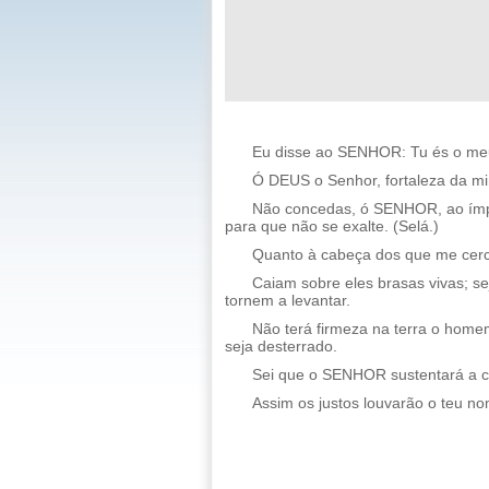
Eu disse ao SENHOR: Tu és o meu
Ó DEUS o Senhor, fortaleza da min
Não concedas, ó SENHOR, ao ímpi
para que não se exalte. (Selá.)
Quanto à cabeça dos que me cerc
Caiam sobre eles brasas vivas; s
tornem a levantar.
Não terá firmeza na terra o home
seja desterrado.
Sei que o SENHOR sustentará a ca
Assim os justos louvarão o teu no