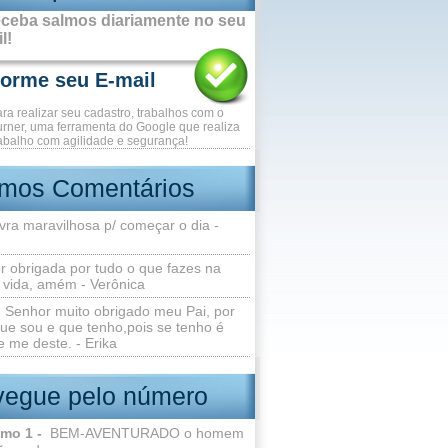
ceba salmos diariamente no seu
l!
ara realizar seu cadastro, trabalhos com o
rner, uma ferramenta do Google que realiza
abalho com agilidade e segurança!
imos Comentários
vra maravilhosa p/ começar o dia -
r obrigada por tudo o que fazes na
 vida, amém - Verônica
Senhor muito obrigado meu Pai, por
ue sou e que tenho,pois se tenho é
 me deste. - Erika
egue pelo número
lmo 1 -
BEM-AVENTURADO o homem