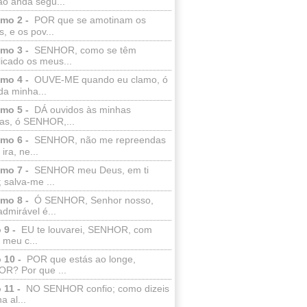
ão anda segu...
lmo 2 -
POR que se amotinam os
s, e os pov...
lmo 3 -
SENHOR, como se têm
licado os meus...
lmo 4 -
OUVE-ME quando eu clamo, ó
da minha...
lmo 5 -
DÁ ouvidos às minhas
ras, ó SENHOR,...
lmo 6 -
SENHOR, não me repreendas
ira, ne...
lmo 7 -
SENHOR meu Deus, em ti
; salva-me ...
lmo 8 -
Ó SENHOR, Senhor nosso,
dmirável é...
 9 -
EU te louvarei, SENHOR, com
 meu c...
 10 -
POR que estás ao longe,
R? Por que ...
 11 -
NO SENHOR confio; como dizeis
a al...