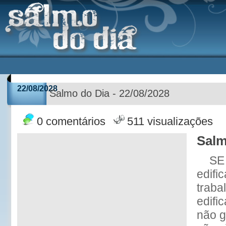
22/08/2028
Salmo do Dia - 22/08/2028
0 comentários
511 visualizações
Salm
SE
edifi
traba
edif
não g