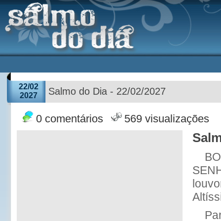
22/02
Salmo do Dia - 22/02/2027
2027
0 comentários
569 visualizações
Salm
BO
SENH
louvo
Altís
Pa