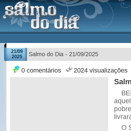
21/09
Salmo do Dia - 21/09/2025
2025
0 comentários
2024 visualizações
Salm
BE
aquel
pobr
livra
O 