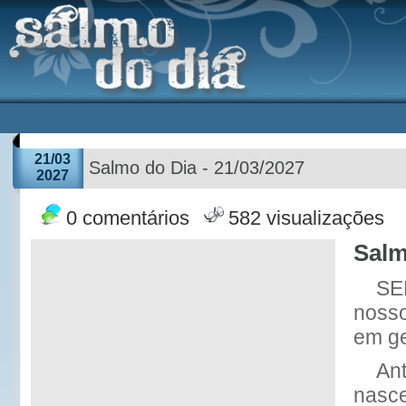
21/03
Salmo do Dia - 21/03/2027
2027
0 comentários
582 visualizações
Salm
SE
nosso
em g
An
nasce