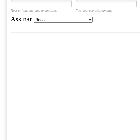
Mostrar junto aos seus comentários.
Não mostrado publicamente.
Assinar