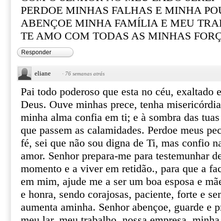
PERDOE MINHAS FALHAS E MINHA PO
ABENÇOE MINHA FAMÍLIA E MEU TR
TE AMO COM TODAS AS MINHAS FOR
Responder
eliane
·
76 semanas atrás
Pai todo poderoso que esta no céu, exaltado 
Deus. Ouve minhas prece, tenha misericórdi
minha alma confia em ti; e à sombra das tuas
que passem as calamidades. Perdoe meus pe
fé, sei que não sou digna de Ti, mas confio n
amor. Senhor prepara-me para testemunhar de
momento e a viver em retidão., para que a fac
em mim, ajude me a ser um boa esposa e mãe
e honra, sendo corajosas, paciente, forte e 
aumenta aminha. Senhor abençoe, guarde e pr
meu lar, meu trabalho, nossa empresa, minha