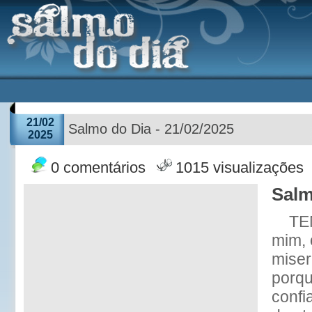
21/02
Salmo do Dia - 21/02/2025
2025
0 comentários
1015 visualizações
Salm
TE
mim, 
miser
porqu
confi