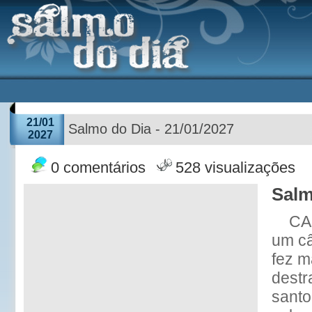
21/01
Salmo do Dia - 21/01/2027
2027
0 comentários
528 visualizações
Salm
CA
um câ
fez m
destr
santo