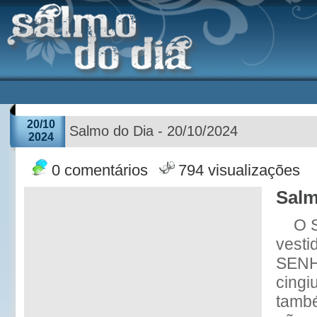
20/10
Salmo do Dia - 20/10/2024
2024
0 comentários
794 visualizações
Salm
O 
vesti
SENH
cingi
també