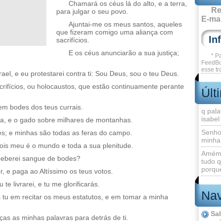
Chamará os céus lá do alto, e a terra,
Re
para julgar o seu povo.
E-mai
Ajuntai-me os meus santos, aqueles
que fizeram comigo uma aliança com
sacrifícios.
E os céus anunciarão a sua justiça;
* P
FeedBu
esse tr
rael, e eu protestarei contra ti: Sou Deus, sou o teu Deus.
crifícios, ou holocaustos, que estão continuamente perante
Últ
nem bodes dos teus currais.
q pala
isabel
a, e o gado sobre milhares de montanhas.
Senho
s; e minhas são todas as feras do campo.
minha
 pois meu é o mundo e toda a sua plenitude.
Amém 
beberei sangue de bodes?
tudo q
porque
r, e paga ao Altíssimo os teus votos.
te livrarei, e tu me glorificarás.
Nav
 tu em recitar os meus estatutos, e em tomar a minha
Sa
ças as minhas palavras para detrás de ti.