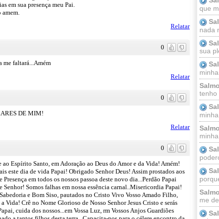
rias em sua presença meu Pai.
que m
to amem.
Sa
Relatar
nada m
Sa
0
sua pl
a me faltará...Amém
Sa
minha
Relatar
Salmo
tenho
0
Sa
RARES DE MIM!
minha 
Relatar
Salmo
minha;
0
Sa
podero
e ao Espírito Santo, em Adoração ao Deus do Amor e da Vida! Amém!
Sa
is este dia de vida Papai! Obrigado Senhor Deus! Assim prostados aos
porque
 Presença em todos os nossos passoa deste novo dia...Perdão Papai
de Senhor! Somos falhas em nossa essência carnal..Misericordia Papai!
Salmo
e Sabedoria e Bom Siso, pautados no Cristo Vivo Vosso Amado Filho,
me dei
 a Vida! Crê no Nome Glorioso de Nosso Senhor Jesus Cristo e serás
apai, cuida dos nossos...em Vossa Luz, rm Vossos Anjos Guardiões
Sa
ado a tantos filhos desta terra...Capacita-nos para o célere encontro da