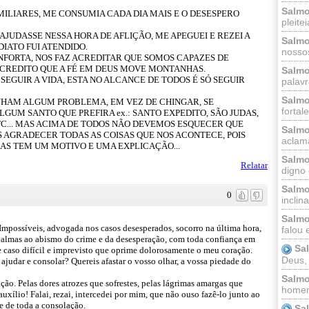
Salmo
ILIARES, ME CONSUMIA CADA DIA MAIS E O DESESPERO
pleitei
 AJUDASSE NESSA HORA DE AFLIÇÃO, ME APEGUEI E REZEI A
Salmo
IATO FUI ATENDIDO.
nossos
ONFORTA, NOS FAZ ACREDITAR QUE SOMOS CAPAZES DE
CREDITO QUE A FÉ EM DEUS MOVE MONTANHAS.
Salmo
SEGUIR A VIDA, ESTA NO ALCANCE DE TODOS É SÓ SEGUIR
palavr
Salmo
NHAM ALGUM PROBLEMA, EM VEZ DE CHINGAR, SE
fortal
GUM SANTO QUE PREFIRA ex.: SANTO EXPEDITO, SÃO JUDAS,
 ETC... MAS ACIMA DE TODOS NÃO DEVEMOS ESQUECER QUE
Salmo
 AGRADECER TODAS AS COISAS QUE NOS ACONTECE, POIS
aclama
AS TEM UM MOTIVO E UMA EXPLICAÇÃO...
Salmo
Relatar
digno 
Salmo
0
inclinai
Salmo
Impossíveis, advogada nos casos desesperados, socorro na última hora,
falou 
s almas ao abismo do crime e da desesperação, com toda confiança em
Sa
te caso difícil e imprevisto que oprime dolorosamente o meu coração.
Deus,
 ajudar e consolar? Quereis afastar o vosso olhar, a vossa piedade do
Salmo
ão. Pelas dores atrozes que sofrestes, pelas lágrimas amargas que
homem
xílio! Falai, rezai, intercedei por mim, que não ouso fazê-lo junto ao
e de toda a consolação.
Sa