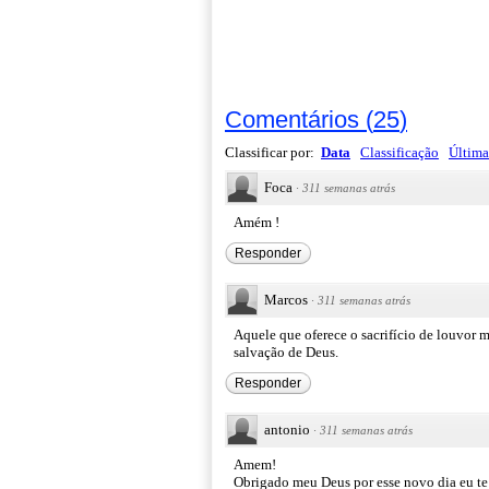
Comentários
(
25
)
Classificar por:
Data
Classificação
Última
Foca
·
311 semanas atrás
Amém !
Responder
Marcos
·
311 semanas atrás
Aquele que oferece o sacrifício de louvor 
salvação de Deus.
Responder
antonio
·
311 semanas atrás
Amem!
Obrigado meu Deus por esse novo dia eu te 