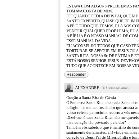
ESTAVA COM ALGUNS PROBLEMAS FAM
TOMAVA CONTA DE MIM.
FOI QUANDO PEDI A DEUS PAI, QUE ME
SANTO EXPEDITO, QUASE QUE DE IMED
A FÉ É TUDO QUE TEMOS, ELA NOS C
VENCER QUALQUER PROBLEMA, EU A
A BÍBLIA É O NOSSO MANUAL DE COM 
ESSE MANUAL DA VIDA.
EU ACONSELHO TODOS QUE CASO TE
TORTURAR SE APEGUE EM JESUS OU AL
SANTA RITA, NOSSA Sr. DE FÁTIMA E
ESTÁ NOSSO SENHOR JESUS. DEVEMOS
TUDO QUE ACONTECE EM NOSSAS VID
Responder
ALEXANDRE
·
311 semanas atrás
Oração a Santa Rita de Cássia
Ó Poderosa Santa Rita, chamada Santa dos 
refúgio nos momentos da dor que arrasta a
vosso celeste patrocínio, recorro a vós nes
Dizei-me, ó cara Santa Rita, não me quereis
meu coração tão povoado pela dor?
Também vós sabeis o que é martírio do coraç
santamente derramastes, ah! vinde em meu au
coração de Deus, Pai de Misericórdia e font