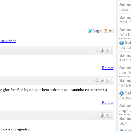
Salmo
faltam
Salmo
mim, 
Salmo
Logar
Não há
 Atividade
Sa
teu ta
+1
Salmo
em ti 
Relatar
Salmo
atende
+1
Salmo
fortal
me glorificará; e àquele que bem ordena o seu caminho eu mostrarei a
Sa
Deus e 
Relatar
Salmo
angúst
+1
Salmo
SENHO
louvo e te agradeço.
Sa