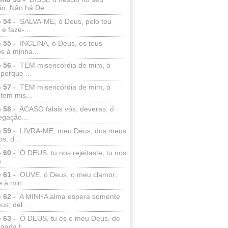
o: Não há De...
 54 -
SALVA-ME, ó Deus, pelo teu
e faze-...
 55 -
INCLINA, ó Deus, os teus
s à minha...
 56 -
TEM misericórdia de mim, ó
porque ...
 57 -
TEM misericórdia de mim, ó
tem mis...
 58 -
ACASO falais vós, deveras, ó
egação...
 59 -
LIVRA-ME, meu Deus, dos meus
s, d...
 60 -
Ó DEUS, tu nos rejeitaste, tu nos
...
 61 -
OUVE, ó Deus, o meu clamor;
 à min...
 62 -
A MINHA alma espera somente
s; del...
 63 -
Ó DEUS, tu és o meu Deus, de
ada t...