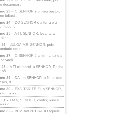
e desampara...
lmo 23 -
O SENHOR é o meu pastor,
e faltará...
lmo 24 -
DO SENHOR é a terra e a
enitude, o...
lmo 25 -
A TI, SENHOR, levanto a
 alma.
 26 -
JULGA-ME, SENHOR, pois
 andado em m...
lmo 27 -
O SENHOR é a minha luz e a
salvaçã...
 28 -
A TI clamarei, ó SENHOR, Rocha
 nã...
lmo 29 -
DAI ao SENHOR, ó filhos dos
sos, d...
lmo 30 -
EXALTAR-TE-EI, ó SENHOR,
 tu me ex...
 31 -
EM ti, SENHOR, confio; nunca
xes c...
lmo 32 -
BEM-AVENTURADO aquele