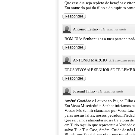
Que esse dia seja repleto de bençãos e vito
Em nome do pai do filho e do espirito san
Responder
Antonio Leitão
·
311 semanas atrás
BOM DIA: Senhor tú és o meu pastor e nad
Responder
ANTONIO MARCIO
·
311 semanas atrás
DEUS VIVO! AH! SENHOR SE TE LEMB
Responder
Josemil Filho
·
311 semanas atrás
Amém! Gratidão e Louvor ao Pai, ao Filho 
Em Vossa Misericórdia Senhor iniciamos ma
Vossos Pés Senhir clamamos por Vossa Luz e
pelas nossas faltas, nossos pecados...Pieda
Que saibamos alimentar nossa trajetória d
em Tudo Aquilo que representa a Verdade e
salvo Tu e Tua Casa, Amém! Cuida de nós P
Blinda-nos Papai desse vírus que trm elimin