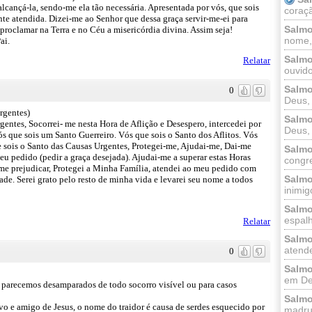
lcançá-la, sendo-me ela tão necessária. Apresentada por vós, que sois
coraçã
nte atendida. Dizei-me ao Senhor que dessa graça servir-me-ei para
Salmo
proclamar na Terra e no Céu a misericórdia divina. Assim seja!
nome, 
ai.
Salmo
Relatar
ouvido
Salmo
0
Deus, 
rgentes)
Salmo
entes, Socorrei- me nesta Hora de Aflição e Desespero, intercedei por
Deus, 
s que sois um Santo Guerreiro. Vós que sois o Santo dos Aflitos. Vós
 sois o Santo das Causas Urgentes, Protegei-me, Ajudai-me, Dai-me
Salmo
u pedido (pedir a graça desejada). Ajudai-me a superar estas Horas
congr
 me prejudicar, Protegei a Minha Família, atendei ao meu pedido com
Salmo
de. Serei grato pelo resto de minha vida e levarei seu nome a todos
inimigo
Salmo
espalh
Relatar
Salmo
atende
0
Salmo
em Deu
do parecemos desamparados de todo socorro visível ou para casos
Salmo
rvo e amigo de Jesus, o nome do traidor é causa de serdes esquecido por
madrug