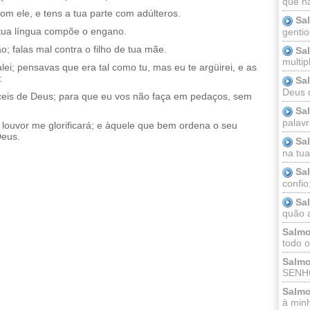
que n
m ele, e tens a tua parte com adúlteros.
Sa
 tua língua compõe o engano.
gentio
o; falas mal contra o filho de tua mãe.
Sa
multip
alei; pensavas que era tal como tu, mas eu te argüirei, e as
:
Sa
Deus 
eceis de Deus; para que eu vos não faça em pedaços, sem
Sa
palav
e louvor me glorificará; e àquele que bem ordena o seu
Deus.
Sa
na tua 
Sa
confio
Sa
quão a
Salmo
todo o
Salmo
SENHO
Salmo
à minh