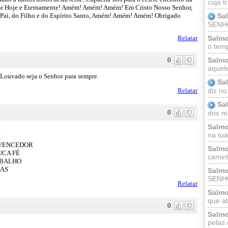
cuja t
or Hoje e Eternamente! Amém! Amém! Amém! Em Cristo Nosso Senhor,
Pai, do Filho e do Espírito Santo, Amém! Amém! Amém! Obrigado
Sa
SENHOR
Relatar
Salmo
o temp
0
Salmo
aquele
Louvado seja o Senhor para sempre.
Sa
diz no
Relatar
Sa
0
dos ma
Salmo
na tua 
I
 VENCEDOR
Salmo
UCA FÉ
caminh
ABALHO
ÇAS
Salmo
SENHO
Relatar
Salmo
que at
0
Salmo
pelas 