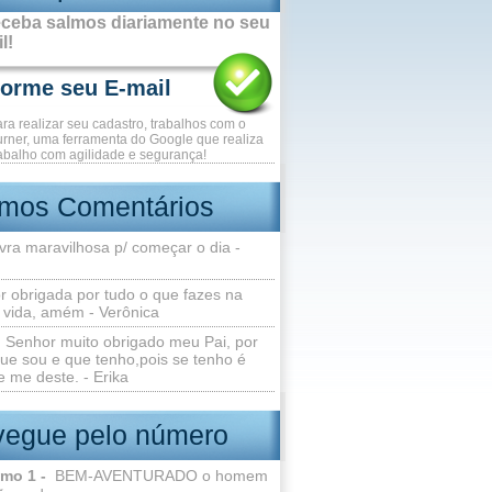
ceba salmos diariamente no seu
l!
ara realizar seu cadastro, trabalhos com o
rner, uma ferramenta do Google que realiza
abalho com agilidade e segurança!
imos Comentários
vra maravilhosa p/ começar o dia -
r obrigada por tudo o que fazes na
 vida, amém - Verônica
Senhor muito obrigado meu Pai, por
ue sou e que tenho,pois se tenho é
 me deste. - Erika
egue pelo número
lmo 1 -
BEM-AVENTURADO o homem