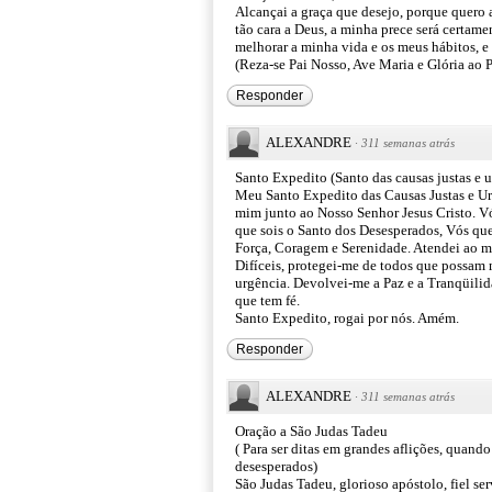
Alcançai a graça que desejo, porque quero a
tão cara a Deus, a minha prece será certame
melhorar a minha vida e os meus hábitos, e 
(Reza-se Pai Nosso, Ave Maria e Glória ao P
Responder
ALEXANDRE
·
311 semanas atrás
Santo Expedito (Santo das causas justas e u
Meu Santo Expedito das Causas Justas e Urg
mim junto ao Nosso Senhor Jesus Cristo. Vó
que sois o Santo dos Desesperados, Vós que
Força, Coragem e Serenidade. Atendei ao me
Difíceis, protegei-me de todos que possam
urgência. Devolvei-me a Paz e a Tranqüilida
que tem fé.
Santo Expedito, rogai por nós. Amém.
Responder
ALEXANDRE
·
311 semanas atrás
Oração a São Judas Tadeu
( Para ser ditas em grandes aflições, quan
desesperados)
São Judas Tadeu, glorioso apóstolo, fiel se