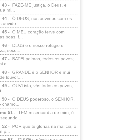
 43 -
FAZE-ME justiça, ó Deus, e
a a mi...
 44 -
Ó DEUS, nós ouvimos com os
 ouvido...
 45 -
O MEU coração ferve com
as boas, f...
 46 -
DEUS é o nosso refúgio e
eza, soco...
 47 -
BATEI palmas, todos os povos;
i a ...
 48 -
GRANDE é o SENHOR e mui
de louvor,...
 49 -
OUVI isto, vós todos os povos;
 ...
 50 -
O DEUS poderoso, o SENHOR,
e chamo...
lmo 51 -
TEM misericórdia de mim, ó
 segundo...
 52 -
POR que te glorias na malícia, ó
 p...
lmo 53 -
DISSE o néscio no seu