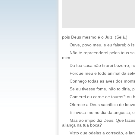
pois Deus mesmo é o Juiz. (Selá.)
Ouve, povo meu, e eu falarei; ó Is
Não te repreenderei pelos teus sa
mim.
Da tua casa não tirarei bezerro, 
Porque meu é todo animal da selv
Conheço todas as aves dos monte
Se eu tivesse fome, não to diria,
Comerei eu carne de touros? ou 
Oferece a Deus sacrifício de louvo
E invoca-me no dia da angústia; eu 
Mas ao ímpio diz Deus: Que fazes
aliança na tua boca?
Visto que odeias a correção, e lan