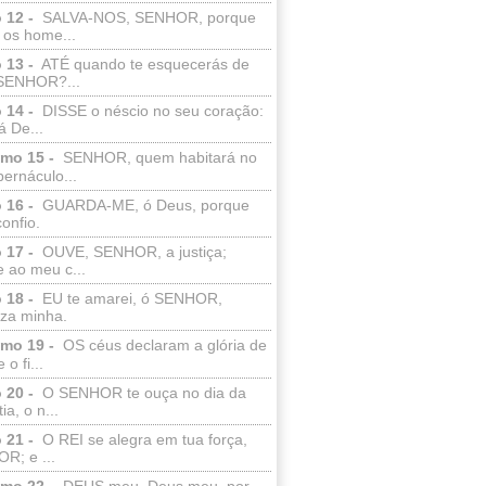
 12 -
SALVA-NOS, SENHOR, porque
 os home...
 13 -
ATÉ quando te esquecerás de
SENHOR?...
 14 -
DISSE o néscio no seu coração:
 De...
lmo 15 -
SENHOR, quem habitará no
bernáculo...
 16 -
GUARDA-ME, ó Deus, porque
confio.
 17 -
OUVE, SENHOR, a justiça;
 ao meu c...
 18 -
EU te amarei, ó SENHOR,
eza minha.
lmo 19 -
OS céus declaram a glória de
o fi...
 20 -
O SENHOR te ouça no dia da
ia, o n...
 21 -
O REI se alegra em tua força,
R; e ...
lmo 22 -
DEUS meu, Deus meu, por