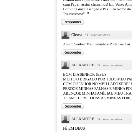
cura Papai, assim clamamos! Em Vosso Am
Louvor, Graça, Bênção e Paz! Em Nome do 
Jesusssssssss!!!!!
Responder
Cleusa
·
311 semanas atrás
Amém Senhor Meu Grande e Poderoso Pai. 
Responder
ALEXANDRE
·
311 semanas atrás
BOM DIA SENHOR JESUS
MUITO O BRIGADO POR TUDO MEU PA
COM O SENHOR NO MEU LADO SEREI
PERDOE MINHAS FALHAS E MINHA PO
ABENÇOE MINHA FAMÍLIA E MEU TR
TE AMO COM TODAS AS MINHAS FOR
Responder
ALEXANDRE
·
311 semanas atrás
FÉ EM DEUS