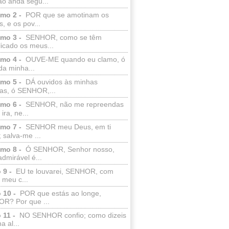
ão anda segu...
lmo 2 -
POR que se amotinam os
s, e os pov...
lmo 3 -
SENHOR, como se têm
licado os meus...
lmo 4 -
OUVE-ME quando eu clamo, ó
da minha...
lmo 5 -
DÁ ouvidos às minhas
ras, ó SENHOR,...
lmo 6 -
SENHOR, não me repreendas
ira, ne...
lmo 7 -
SENHOR meu Deus, em ti
; salva-me ...
lmo 8 -
Ó SENHOR, Senhor nosso,
dmirável é...
 9 -
EU te louvarei, SENHOR, com
 meu c...
 10 -
POR que estás ao longe,
R? Por que ...
 11 -
NO SENHOR confio; como dizeis
a al...