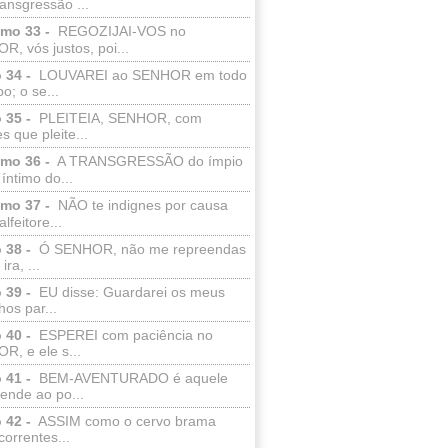
ransgressão ...
lmo 33 -
REGOZIJAI-VOS no
, vós justos, poi...
 34 -
LOUVAREI ao SENHOR em todo
o; o se...
 35 -
PLEITEIA, SENHOR, com
s que pleite...
lmo 36 -
A TRANSGRESSÃO do ímpio
 íntimo do...
lmo 37 -
NÃO te indignes por causa
lfeitore...
 38 -
Ó SENHOR, não me repreendas
ira, ...
 39 -
EU disse: Guardarei os meus
os par...
 40 -
ESPEREI com paciência no
R, e ele s...
 41 -
BEM-AVENTURADO é aquele
ende ao po...
 42 -
ASSIM como o cervo brama
correntes...