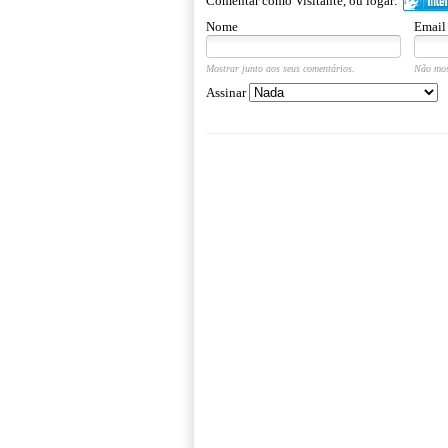
Comentar como Visitante, ou logar:
Nome
Email
Mostrar junto aos seus comentários.
Não mos
Assinar