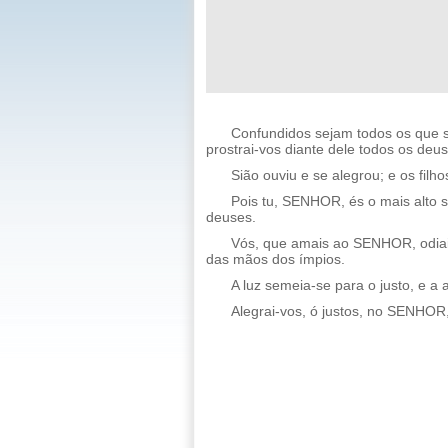
Confundidos sejam todos os que s
prostrai-vos diante dele todos os deus
Sião ouviu e se alegrou; e os fil
Pois tu, SENHOR, és o mais alto s
deuses.
Vós, que amais ao SENHOR, odiai 
das mãos dos ímpios.
A luz semeia-se para o justo, e a 
Alegrai-vos, ó justos, no SENHOR