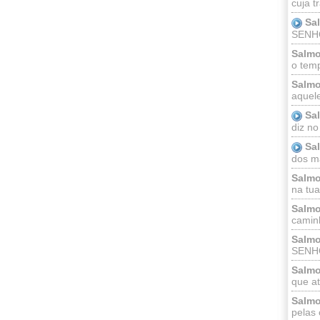
cuja t
Sa
SENHOR
Salmo
o temp
Salmo
aquele
Sa
diz no
Sa
dos ma
Salmo
na tua 
Salmo
caminh
Salmo
SENHO
Salmo
que at
Salmo
pelas 