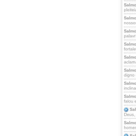
Salmo
pleitei
Salmo
nossos
Salmo
palavr
Salmo
fortal
Salmo
aclama
Salmo
digno 
Salmo
inclinai
Salmo
falou 
Sa
Deus,
Salmo
homem
Sa