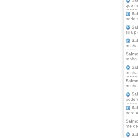
que m
Sa
nada m
Sa
sua pl
Sa
minha
Salmo
tenho
Sa
minha 
Salmo
minha;
Sa
podero
Sa
porque
Salmo
me dei
Sa