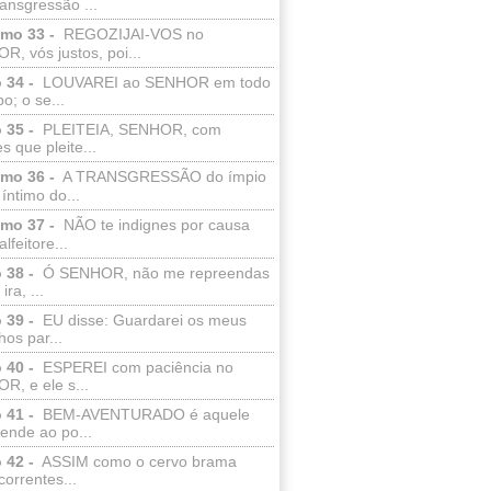
ransgressão ...
lmo 33 -
REGOZIJAI-VOS no
, vós justos, poi...
 34 -
LOUVAREI ao SENHOR em todo
o; o se...
 35 -
PLEITEIA, SENHOR, com
s que pleite...
lmo 36 -
A TRANSGRESSÃO do ímpio
 íntimo do...
lmo 37 -
NÃO te indignes por causa
lfeitore...
 38 -
Ó SENHOR, não me repreendas
ira, ...
 39 -
EU disse: Guardarei os meus
os par...
 40 -
ESPEREI com paciência no
R, e ele s...
 41 -
BEM-AVENTURADO é aquele
ende ao po...
 42 -
ASSIM como o cervo brama
correntes...