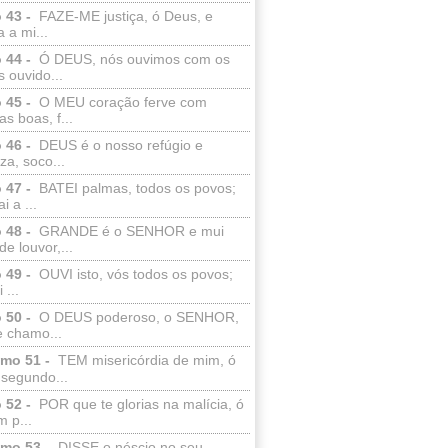
 43 -
FAZE-ME justiça, ó Deus, e
a a mi...
 44 -
Ó DEUS, nós ouvimos com os
 ouvido...
 45 -
O MEU coração ferve com
as boas, f...
 46 -
DEUS é o nosso refúgio e
eza, soco...
 47 -
BATEI palmas, todos os povos;
i a ...
 48 -
GRANDE é o SENHOR e mui
de louvor,...
 49 -
OUVI isto, vós todos os povos;
 ...
 50 -
O DEUS poderoso, o SENHOR,
e chamo...
lmo 51 -
TEM misericórdia de mim, ó
 segundo...
 52 -
POR que te glorias na malícia, ó
 p...
lmo 53 -
DISSE o néscio no seu