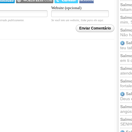
Salmo
Website (opcional)
faltam
Salmo
trado publicamente.
Se você tem um website, linke para ele aqui.
mim, 
Enviar Comentário
Salmo
Não há
Sa
teu ta
Salmo
em ti 
Salmo
atende
Salmo
fortal
Sa
Deus e 
Salmo
angúst
Salmo
SENHO
Sa