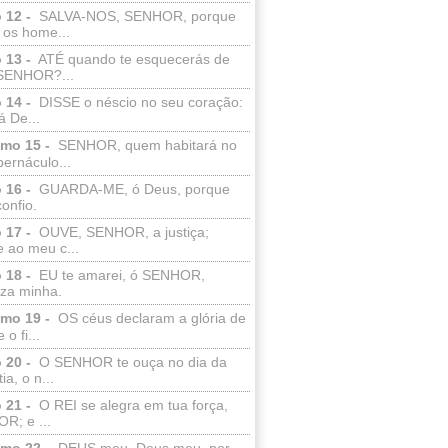
 12 -
SALVA-NOS, SENHOR, porque
 os home...
 13 -
ATÉ quando te esquecerás de
SENHOR?...
 14 -
DISSE o néscio no seu coração:
 De...
lmo 15 -
SENHOR, quem habitará no
bernáculo...
 16 -
GUARDA-ME, ó Deus, porque
confio.
 17 -
OUVE, SENHOR, a justiça;
 ao meu c...
 18 -
EU te amarei, ó SENHOR,
eza minha.
lmo 19 -
OS céus declaram a glória de
o fi...
 20 -
O SENHOR te ouça no dia da
ia, o n...
 21 -
O REI se alegra em tua força,
R; e ...
lmo 22 -
DEUS meu, Deus meu, por