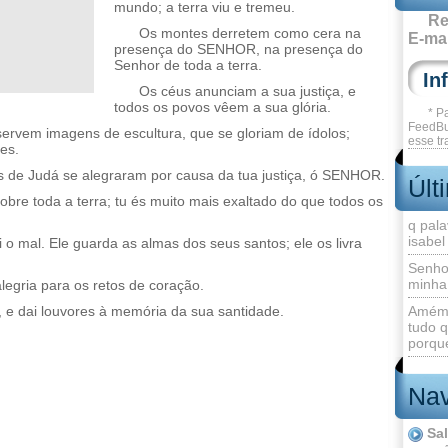
mundo; a terra viu e tremeu.
Re
Os montes derretem como cera na
E-mai
presença do SENHOR, na presença do
Senhor de toda a terra.
Os céus anunciam a sua justiça, e
todos os povos vêem a sua glória.
* P
FeedBu
ervem imagens de escultura, que se gloriam de ídolos;
esse tr
es.
hos de Judá se alegraram por causa da tua justiça, ó SENHOR.
Últ
obre toda a terra; tu és muito mais exaltado do que todos os
q pala
isabel
o mal. Ele guarda as almas dos seus santos; ele os livra
Senho
minha
alegria para os retos de coração.
, e dai louvores à memória da sua santidade.
Amém 
tudo q
porque
Nav
Sa