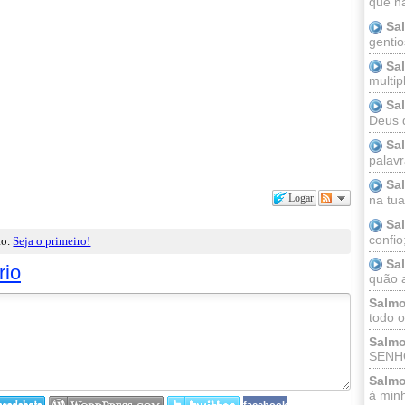
que n
Sa
gentio
Sa
multip
Sa
Deus 
Sa
palav
Sa
Logar
na tua 
Sa
confio
to.
Seja o primeiro!
Sa
rio
quão a
Salmo
todo o
Salmo
SENHO
Salmo
à minh
facebook