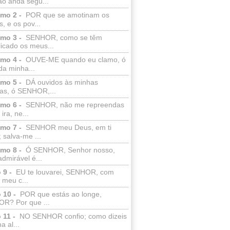
ão anda segu...
lmo 2 -
POR que se amotinam os
s, e os pov...
lmo 3 -
SENHOR, como se têm
licado os meus...
lmo 4 -
OUVE-ME quando eu clamo, ó
da minha...
lmo 5 -
DÁ ouvidos às minhas
ras, ó SENHOR,...
lmo 6 -
SENHOR, não me repreendas
ira, ne...
lmo 7 -
SENHOR meu Deus, em ti
; salva-me ...
lmo 8 -
Ó SENHOR, Senhor nosso,
dmirável é...
 9 -
EU te louvarei, SENHOR, com
 meu c...
 10 -
POR que estás ao longe,
R? Por que ...
 11 -
NO SENHOR confio; como dizeis
a al...