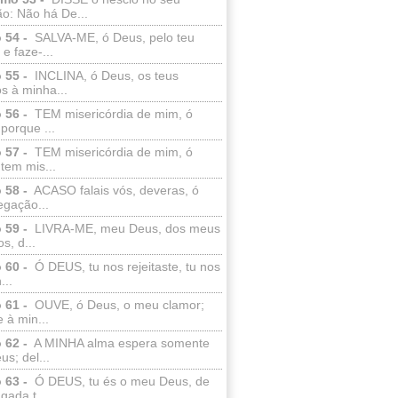
o: Não há De...
 54 -
SALVA-ME, ó Deus, pelo teu
e faze-...
 55 -
INCLINA, ó Deus, os teus
s à minha...
 56 -
TEM misericórdia de mim, ó
porque ...
 57 -
TEM misericórdia de mim, ó
tem mis...
 58 -
ACASO falais vós, deveras, ó
egação...
 59 -
LIVRA-ME, meu Deus, dos meus
s, d...
 60 -
Ó DEUS, tu nos rejeitaste, tu nos
...
 61 -
OUVE, ó Deus, o meu clamor;
 à min...
 62 -
A MINHA alma espera somente
s; del...
 63 -
Ó DEUS, tu és o meu Deus, de
ada t...