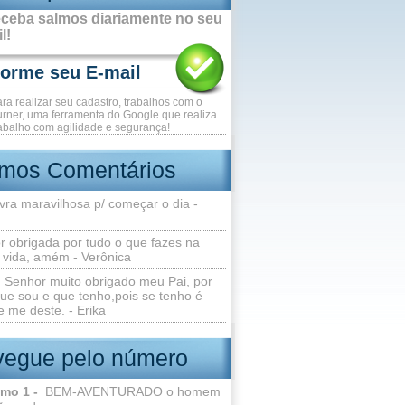
ceba salmos diariamente no seu
l!
ara realizar seu cadastro, trabalhos com o
rner, uma ferramenta do Google que realiza
abalho com agilidade e segurança!
imos Comentários
vra maravilhosa p/ começar o dia -
r obrigada por tudo o que fazes na
 vida, amém - Verônica
Senhor muito obrigado meu Pai, por
ue sou e que tenho,pois se tenho é
 me deste. - Erika
egue pelo número
lmo 1 -
BEM-AVENTURADO o homem