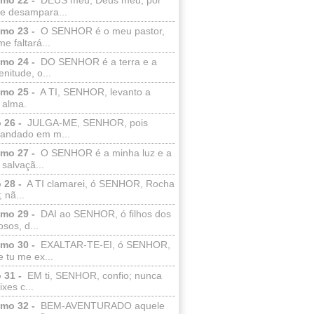
e desampara...
lmo 23 -
O SENHOR é o meu pastor,
e faltará...
lmo 24 -
DO SENHOR é a terra e a
enitude, o...
lmo 25 -
A TI, SENHOR, levanto a
 alma.
 26 -
JULGA-ME, SENHOR, pois
 andado em m...
lmo 27 -
O SENHOR é a minha luz e a
salvaçã...
 28 -
A TI clamarei, ó SENHOR, Rocha
 nã...
lmo 29 -
DAI ao SENHOR, ó filhos dos
sos, d...
lmo 30 -
EXALTAR-TE-EI, ó SENHOR,
 tu me ex...
 31 -
EM ti, SENHOR, confio; nunca
xes c...
lmo 32 -
BEM-AVENTURADO aquele