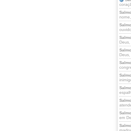
coraçã
Salmo
nome, 
Salmo
ouvido
Salmo
Deus, 
Salmo
Deus, 
Salmo
congr
Salmo
inimigo
Salmo
espalh
Salmo
atende
Salmo
em Deu
Salmo
madrug