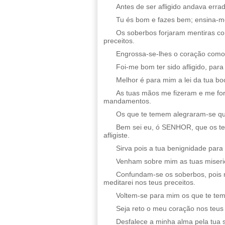
Antes de ser afligido andava erra
Tu és bom e fazes bem; ensina-me
Os soberbos forjaram mentiras c
preceitos.
Engrossa-se-lhes o coração como 
Foi-me bom ter sido afligido, par
Melhor é para mim a lei da tua bo
As tuas mãos me fizeram e me for
mandamentos.
Os que te temem alegraram-se qu
Bem sei eu, ó SENHOR, que os teu
afligiste.
Sirva pois a tua benignidade para
Venham sobre mim as tuas misericór
Confundam-se os soberbos, pois 
meditarei nos teus preceitos.
Voltem-se para mim os que te te
Seja reto o meu coração nos teus 
Desfalece a minha alma pela tua 