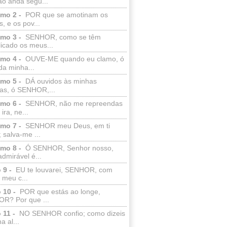
ão anda segu...
lmo 2 -
POR que se amotinam os
s, e os pov...
lmo 3 -
SENHOR, como se têm
licado os meus...
lmo 4 -
OUVE-ME quando eu clamo, ó
da minha...
lmo 5 -
DÁ ouvidos às minhas
ras, ó SENHOR,...
lmo 6 -
SENHOR, não me repreendas
ira, ne...
lmo 7 -
SENHOR meu Deus, em ti
; salva-me ...
lmo 8 -
Ó SENHOR, Senhor nosso,
dmirável é...
 9 -
EU te louvarei, SENHOR, com
 meu c...
 10 -
POR que estás ao longe,
R? Por que ...
 11 -
NO SENHOR confio; como dizeis
a al...