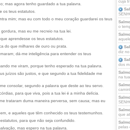
cuja t
do; mas agora tenho guardado a tua palavra.
Sa
 os teus estatutos.
SENHOR
ontra mim; mas eu com todo o meu coração guardarei os teus
Salmo
o temp
gordura, mas eu me recreio na tua lei.
Salmo
a que aprendesse os teus estatutos.
aquele
ca do que milhares de ouro ou prata.
Sa
diz no
maram; dá-me inteligência para entender os teus
Sa
dos ma
ando me viram, porque tenho esperado na tua palavra.
Salmo
s juízos são justos, e que segundo a tua fidelidade me
na tua 
Salmo
 me consolar, segundo a palavra que deste ao teu servo.
caminh
dias, para que viva, pois a tua lei é a minha delícia.
Salmo
me trataram duma maneira perversa, sem causa; mas eu
SENHO
Salmo
mem, e aqueles que têm conhecido os teus testemunhos.
que at
estatutos, para que não seja confundido.
Salmo
pelas 
salvação, mas espero na tua palavra.