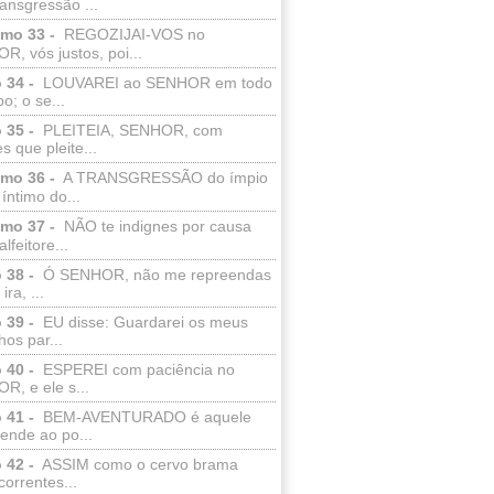
ransgressão ...
lmo 33 -
REGOZIJAI-VOS no
, vós justos, poi...
 34 -
LOUVAREI ao SENHOR em todo
o; o se...
 35 -
PLEITEIA, SENHOR, com
s que pleite...
lmo 36 -
A TRANSGRESSÃO do ímpio
 íntimo do...
lmo 37 -
NÃO te indignes por causa
lfeitore...
 38 -
Ó SENHOR, não me repreendas
ira, ...
 39 -
EU disse: Guardarei os meus
os par...
 40 -
ESPEREI com paciência no
R, e ele s...
 41 -
BEM-AVENTURADO é aquele
ende ao po...
 42 -
ASSIM como o cervo brama
correntes...