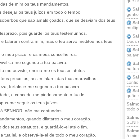
que n
ondas de mim os teus mandamentos.
Sa
 desejar os teus juízos em todo o tempo.
gentio
soberbos que são amaldiçoados, que se desviam dos teus
Sa
multip
desprezo, pois guardei os teus testemunhos.
Sa
e falaram contra mim, mas o teu servo meditou nos teus
Deus 
Sa
o meu prazer e os meus conselheiros.
palav
ivifica-me segundo a tua palavra.
Sa
na tua 
tu me ouviste; ensina-me os teus estatutos.
Sa
us preceitos; assim falarei das tuas maravilhas.
confio
eza; fortalece-me segundo a tua palavra.
Sa
dade, e concede-me piedosamente a tua lei.
quão a
pus-me seguir os teus juízos.
Salmo
todo o
 ó SENHOR, não me confundas.
Salmo
mandamentos, quando dilatares o meu coração.
SENHO
os teus estatutos, e guardá-lo-ei até o fim.
Salmo
 tua lei, e observá-la-ei de todo o meu coração.
à minh