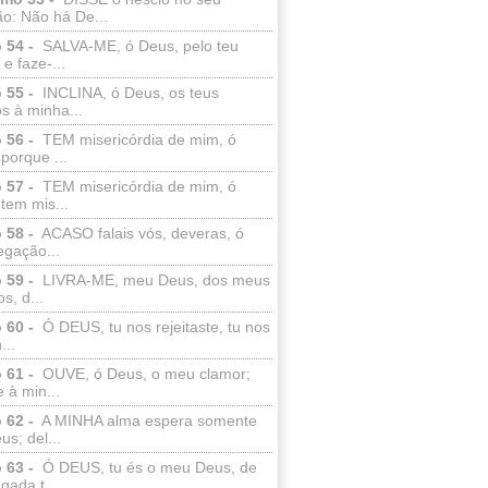
o: Não há De...
 54 -
SALVA-ME, ó Deus, pelo teu
e faze-...
 55 -
INCLINA, ó Deus, os teus
s à minha...
 56 -
TEM misericórdia de mim, ó
porque ...
 57 -
TEM misericórdia de mim, ó
tem mis...
 58 -
ACASO falais vós, deveras, ó
egação...
 59 -
LIVRA-ME, meu Deus, dos meus
s, d...
 60 -
Ó DEUS, tu nos rejeitaste, tu nos
...
 61 -
OUVE, ó Deus, o meu clamor;
 à min...
 62 -
A MINHA alma espera somente
s; del...
 63 -
Ó DEUS, tu és o meu Deus, de
ada t...