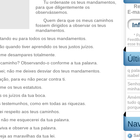
Tu ordenaste os teus mandamentos,
Re
para que diligentemente os
E-mai
observássemos.
Quem dera que os meus caminhos
fossem dirigidos a observar os teus
mandamentos.
* P
entando eu para todos os teus mandamentos.
FeedBu
esse tr
ão quando tiver aprendido os teus justos juízos.
o me desampares totalmente.
Últ
u caminho? Observando-o conforme a tua palavra.
q pala
ei; não me deixes desviar dos teus mandamentos.
isabel
ção, para eu não pecar contra ti.
Senho
me os teus estatutos.
minha
 os juízos da tua boca.
Amém 
tudo q
s testemunhos, como em todas as riquezas.
porque
rei respeito aos teus caminhos.
; não me esquecerei da tua palavra.
Nav
iva e observe a tua palavra.
Sa
ja as maravilhas da tua lei.