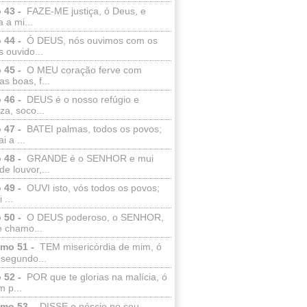
 43 -
FAZE-ME justiça, ó Deus, e
a a mi...
 44 -
Ó DEUS, nós ouvimos com os
 ouvido...
 45 -
O MEU coração ferve com
as boas, f...
 46 -
DEUS é o nosso refúgio e
eza, soco...
 47 -
BATEI palmas, todos os povos;
i a ...
 48 -
GRANDE é o SENHOR e mui
de louvor,...
 49 -
OUVI isto, vós todos os povos;
 ...
 50 -
O DEUS poderoso, o SENHOR,
e chamo...
lmo 51 -
TEM misericórdia de mim, ó
 segundo...
 52 -
POR que te glorias na malícia, ó
 p...
lmo 53 -
DISSE o néscio no seu