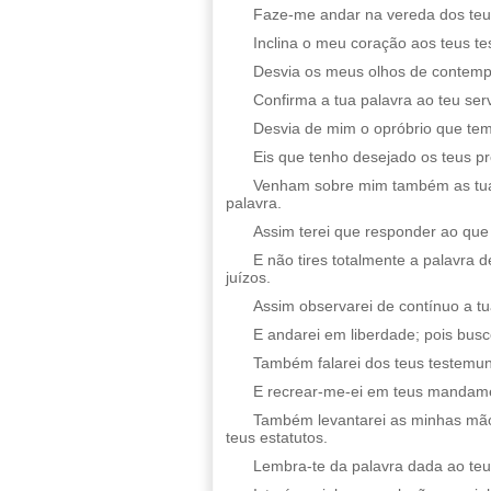
Faze-me andar na vereda dos teu
Inclina o meu coração aos teus t
Desvia os meus olhos de contempl
Confirma a tua palavra ao teu ser
Desvia de mim o opróbrio que temo
Eis que tenho desejado os teus pre
Venham sobre mim também as tuas
palavra.
Assim terei que responder ao que 
E não tires totalmente a palavra 
juízos.
Assim observarei de contínuo a t
E andarei em liberdade; pois busc
Também falarei dos teus testemun
E recrear-me-ei em teus mandam
Também levantarei as minhas mão
teus estatutos.
Lembra-te da palavra dada ao teu 