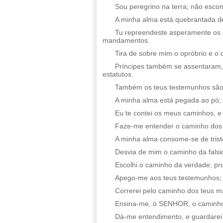
Sou peregrino na terra; não esc
A minha alma está quebrantada de
Tu repreendeste asperamente os 
mandamentos.
Tira de sobre mim o opróbrio e o 
Príncipes também se assentaram, 
estatutos.
Também os teus testemunhos são 
A minha alma está pegada ao pó; v
Eu te contei os meus caminhos, e 
Faze-me entender o caminho dos te
A minha alma consome-se de trist
Desvia de mim o caminho da falsi
Escolhi o caminho da verdade; pro
Apego-me aos teus testemunhos;
Correrei pelo caminho dos teus 
Ensina-me, ó SENHOR, o caminho d
Dá-me entendimento, e guardarei a