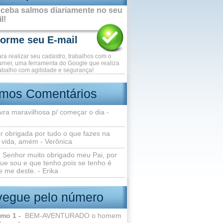
ceba salmos diariamente no seu
l!
ara realizar seu cadastro, trabalhos com o
rner, uma ferramenta do Google que realiza
abalho com agilidade e segurança!
imos Comentários
vra maravilhosa p/ começar o dia -
r obrigada por tudo o que fazes na
 vida, amém - Verônica
Senhor muito obrigado meu Pai, por
ue sou e que tenho,pois se tenho é
 me deste. - Erika
egue pelo número
lmo 1 -
BEM-AVENTURADO o homem