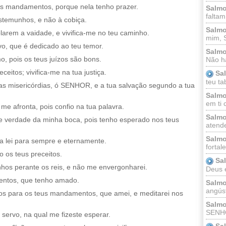
s mandamentos, porque nela tenho prazer.
Salmo
faltam
estemunhos, e não à cobiça.
Salmo
arem a vaidade, e vivifica-me no teu caminho.
mim, 
vo, que é dedicado ao teu temor.
Salmo
, pois os teus juízos são bons.
Não há
ceitos; vivifica-me na tua justiça.
Sa
teu ta
 misericórdias, ó SENHOR, e a tua salvação segundo a tua
Salmo
em ti 
me afronta, pois confio na tua palavra.
Salmo
de verdade da minha boca, pois tenho esperado nos teus
atende
Salmo
ua lei para sempre e eternamente.
fortal
o os teus preceitos.
Sa
hos perante os reis, e não me envergonharei.
Deus e 
entos, que tenho amado.
Salmo
angúst
s para os teus mandamentos, que amei, e meditarei nos
Salmo
SENHO
servo, na qual me fizeste esperar.
Sa