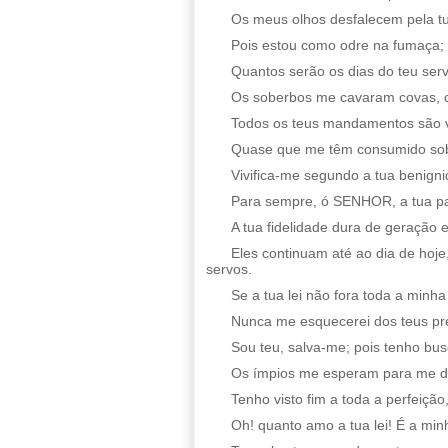
Os meus olhos desfalecem pela tu
Pois estou como odre na fumaça;
Quantos serão os dias do teu se
Os soberbos me cavaram covas, o 
Todos os teus mandamentos são 
Quase que me têm consumido sobre
Vivifica-me segundo a tua benign
Para sempre, ó SENHOR, a tua p
A tua fidelidade dura de geração 
Eles continuam até ao dia de hoj
servos.
Se a tua lei não fora toda a minh
Nunca me esquecerei dos teus prec
Sou teu, salva-me; pois tenho bus
Os ímpios me esperam para me de
Tenho visto fim a toda a perfeiç
Oh! quanto amo a tua lei! É a min