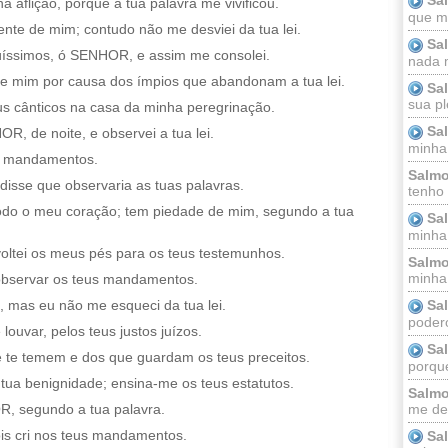
 aflição, porque a tua palavra me vivificou.
que m
e de mim; contudo não me desviei da tua lei.
Sa
üíssimos, ó SENHOR, e assim me consolei.
nada m
e mim por causa dos ímpios que abandonam a tua lei.
Sa
sua pl
us cânticos na casa da minha peregrinação.
Sa
, de noite, e observei a tua lei.
minha
us mandamentos.
Salmo
sse que observaria as tuas palavras.
tenho
todo o meu coração; tem piedade de mim, segundo a tua
Sa
minha 
oltei os meus pés para os teus testemunhos.
Salmo
minha;
 observar os teus mandamentos.
Sa
 mas eu não me esqueci da tua lei.
podero
louvar, pelos teus justos juízos.
Sa
 te temem e dos que guardam os teus preceitos.
porque
tua benignidade; ensina-me os teus estatutos.
Salmo
me dei
R, segundo a tua palavra.
ois cri nos teus mandamentos.
Sa