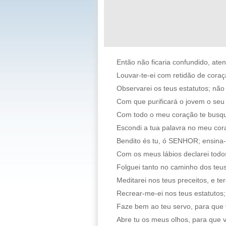
Então não ficaria confundido, at
Louvar-te-ei com retidão de coraç
Observarei os teus estatutos; nã
Com que purificará o jovem o se
Com todo o meu coração te busqu
Escondi a tua palavra no meu cora
Bendito és tu, ó SENHOR; ensina-
Com os meus lábios declarei todos
Folguei tanto no caminho dos teu
Meditarei nos teus preceitos, e te
Recrear-me-ei nos teus estatutos
Faze bem ao teu servo, para que v
Abre tu os meus olhos, para que ve