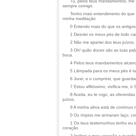
Tu, pelos teus mandamentos, me f
sempre comigo.
Tenho mais entendimento do que 
minha meditação.
0 Entendo mais do que os antigos;
1 Desviei os meus pés de todo ca
2 Não me apartei dos teus juízos,
3 Oh! quão doces são as tuas pal
boca.
4 Pelos teus mandamentos alcance
5 Lâmpada para os meus pés é tua
6 Jurei, e o cumprirei, que guardar
7 Estou aflitíssimo; vivifica-me,
8 Aceita, eu te rogo, as oferend
juízos.
9 A minha alma está de contínuo 
0 Os ímpios me armaram laço; con
1 Os teus testemunhos tenho eu 
coração.
2 Inclinei o meu coração a guardar