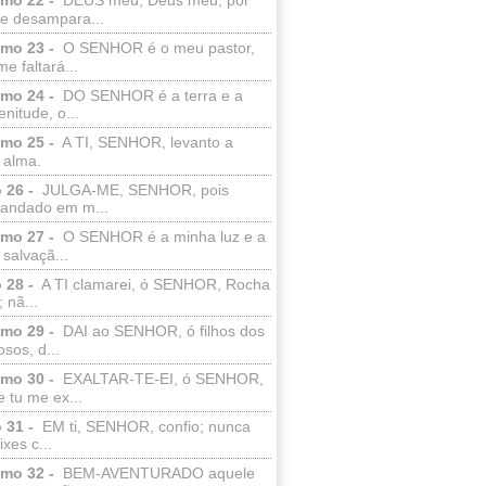
e desampara...
lmo 23 -
O SENHOR é o meu pastor,
e faltará...
lmo 24 -
DO SENHOR é a terra e a
enitude, o...
lmo 25 -
A TI, SENHOR, levanto a
 alma.
 26 -
JULGA-ME, SENHOR, pois
 andado em m...
lmo 27 -
O SENHOR é a minha luz e a
salvaçã...
 28 -
A TI clamarei, ó SENHOR, Rocha
 nã...
lmo 29 -
DAI ao SENHOR, ó filhos dos
sos, d...
lmo 30 -
EXALTAR-TE-EI, ó SENHOR,
 tu me ex...
 31 -
EM ti, SENHOR, confio; nunca
xes c...
lmo 32 -
BEM-AVENTURADO aquele