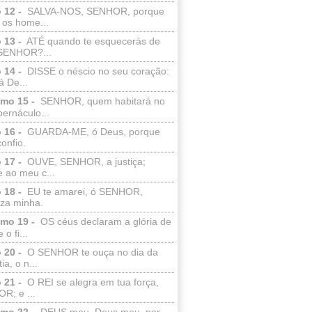
 12 -
SALVA-NOS, SENHOR, porque
 os home...
 13 -
ATÉ quando te esquecerás de
SENHOR?...
 14 -
DISSE o néscio no seu coração:
 De...
lmo 15 -
SENHOR, quem habitará no
bernáculo...
 16 -
GUARDA-ME, ó Deus, porque
confio.
 17 -
OUVE, SENHOR, a justiça;
 ao meu c...
 18 -
EU te amarei, ó SENHOR,
eza minha.
lmo 19 -
OS céus declaram a glória de
o fi...
 20 -
O SENHOR te ouça no dia da
ia, o n...
 21 -
O REI se alegra em tua força,
R; e ...
lmo 22 -
DEUS meu, Deus meu, por