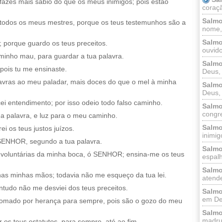
azes mais sábio do que os meus inimigos; pois estão
coraçã
Salmo
todos os meus mestres, porque os teus testemunhos são a
nome, 
Salmo
 porque guardo os teus preceitos.
ouvido
minho mau, para guardar a tua palavra.
Salmo
 pois tu me ensinaste.
Deus, 
avras ao meu paladar, mais doces do que o mel à minha
Salmo
Deus, 
i entendimento; por isso odeio todo falso caminho.
Salmo
congr
 palavra, e luz para o meu caminho.
Salmo
ei os teus justos juízos.
inimigo
 ó SENHOR, segundo a tua palavra.
Salmo
as voluntárias da minha boca, ó SENHOR; ensina-me os teus
espalh
Salmo
nas minhas mãos; todavia não me esqueço da tua lei.
atende
tudo não me desviei dos teus preceitos.
Salmo
em Deu
tomado por herança para sempre, pois são o gozo do meu
Salmo
madrug
 os teus estatutos, para sempre, até ao fim.