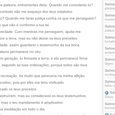
Salmo
a palavra; entrementes dizia: Quando me consolarás tu?
pleitei
 contudo não me esqueço dos teus estatutos.
Salmo
rvo? Quando me farás justiça contra os que me perseguem?
nossos
que não é conforme a tua lei.
Salmo
palavr
verdade. Com mentiras me perseguem; ajuda-me.
Salmo
 a terra, mas eu não deixei os teus preceitos.
fortal
idade; assim guardarei o testemunho da tua boca.
Salmo
alavra permanece no céu.
aclama
em geração; tu firmaste a terra, e ela permanece firme.
Salmo
digno 
e, segundo as tuas ordenações; porque todos são teus
Salmo
inclinai
a recreação, há muito que pereceria na minha aflição.
Salmo
eitos; pois por eles me tens vivificado.
falou 
cado os teus preceitos.
Sa
struírem, mas eu considerarei os teus testemunhos.
Deus,
ão, mas o teu mandamento é amplíssimo.
Salmo
homem
ha meditação em todo o dia.
Sa