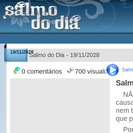
19/11/2028
Salmo do Dia - 19/11/2028
0 comentários
700 visualizações
Salm
NÃO
causa
nem t
que p
Po