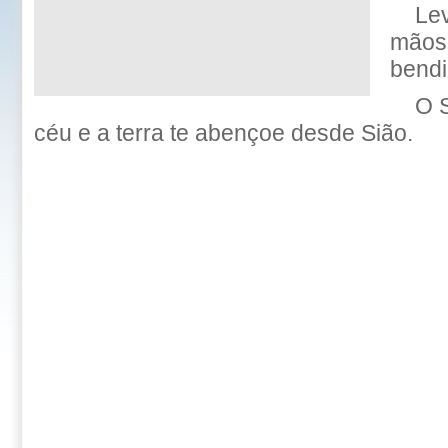
Le
mãos 
bend
O 
céu e a terra te abençoe desde Sião.