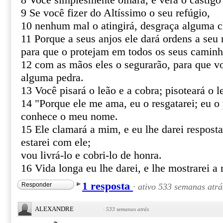
8 Você simplesmente olhará, e verá o castigo
9 Se você fizer do Altíssimo o seu refúgio,
10 nenhum mal o atingirá, desgraça alguma c
11 Porque a seus anjos ele dará ordens a seu 
para que o protejam em todos os seus caminh
12 com as mãos eles o segurarão, para que v
alguma pedra.
13 Você pisará o leão e a cobra; pisoteará o le
14 "Porque ele me ama, eu o resgatarei; eu o 
conhece o meu nome.
15 Ele clamará a mim, e eu lhe darei resposta
estarei com ele;
vou livrá-lo e cobri-lo de honra.
16 Vida longa eu lhe darei, e lhe mostrarei a 
1 resposta
Responder
·
ativo 533 semanas atrá
ALEXANDRE
·
533 semanas atrás