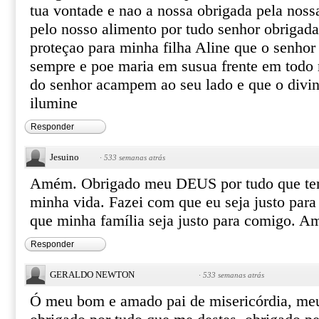
tua vontade e nao a nossa obrigada pela noss
pelo nosso alimento por tudo senhor obrigada
proteçao para minha filha Aline que o senhor
sempre e poe maria em susua frente em todo
do senhor acampem ao seu lado e que o divino
ilumine
Responder
Jesuino
·
533 semanas atrás
Amém. Obrigado meu DEUS por tudo que te
minha vida. Fazei com que eu seja justo par
que minha família seja justo para comigo. 
Responder
GERALDO NEWTON
·
533 semanas atrás
Ó meu bom e amado pai de misericórdia, me