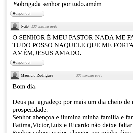
%obrigada senhor por tudo.amém
Responder
NGB
·
533 semanas atrás
O SENHOR É MEU PASTOR NADA ME F
TUDO POSSO NAQUELE QUE ME FORTA
AMÉM,JESUS AMADO.
Responder
Mauricio Rodrigues
·
533 semanas atrás
Bom dia.
Deus pai agradeço por mais um dia cheio de 
prosperidade.
Senhor abençoa e ilumina minha familia e fam
Fatima,Victor,Luiz e Ricardo não deixe falta
Senhor coloca varios clientes em minha direç