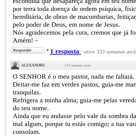
escondida que desapareça agora em teu nome 
por terra toda doença de ordem psíquica, físic
hereditária, de obras de macumbarias, feitiça
pelo poder de Deus, em nome de Jesus.
Nós agradecemos pela cura, cremos que já f
Amém! –
1 resposta
Responder
·
ativo 533 semanas atrá
ALEXANDRE
·
533 semanas atrás
O SENHOR é o meu pastor, nada me faltará.
Deitar-me faz em verdes pastos, guia-me ma
tranquilas.
Refrigera a minha alma; guia-me pelas vereda
do seu nome.
Ainda que eu andasse pelo vale da sombra da
mal algum, porque tu estás comigo; a tua var
consolam.