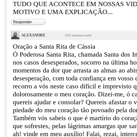
TUDO QUE ACONTECE EM NOSSAS VI
MOTIVO E UMA EXPLICAÇÃO...
Responder
ALEXANDRE
·
533 semanas atrás
Oração a Santa Rita de Cássia
Ó Poderosa Santa Rita, chamada Santa dos I
nos casos desesperados, socorro na última ho
momentos da dor que arrasta as almas ao abi
desesperação, com toda confiança em vosso ce
recorro a vós neste caso difícil e imprevisto 
dolorosamente o meu coração. Dizei-me, ó ca
quereis ajudar e consolar? Quereis afastar o 
piedade do meu coração tão povoado pela do
Também vós sabeis o que é martírio do coraçã
que sofrestes, pelas lágrimas amargas que sa
ah! vinde em meu auxílio! Falai, rezai, inter