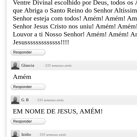
Ventre Divinal escolhido por Deus, todos os 
que Abriga o Santo Reino do Senhor Altíssi
Senhor esteja com todos! Amém! Amém! A
Senhor Jesus Cristo nos uniu! Amém! Amém!
Louvor a ti Nosso Senhor! Amém! Amém! 
Jesusssssssssssss!!!!
Responder
Glaucia
·
533 semanas atrás
Amém
Responder
G. B
·
533 semanas atrás
EM NOME DE JESUS, AMÉM!
Responder
Izidio
·
533 semanas atrás