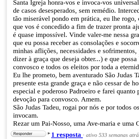
Santa Igreja honra-vos e invoca-vos univers
de casos desesperados, sem remédio. Interce
tão miserável pondo em prática, eu lhe rogo, o
que vos é concedido a fim de trazer pronta aj
é quase impossível. Vinde valer-me nessa gr
que eu possa receber as consolações e socor
minhas aflições, necessidades e sofrimentos, 
dizer à graça que deseja obter...) e que poss
convosco e todos os eleitos por toda a eterni
Eu lhe prometo, bem aventurado São Judas T
presente esta grande graça e não cessar de 
especial e poderoso Padroeiro e farei quanto 
devoção para convosco. Amem.
São Judas Tadeu, rogai por nós e por todos o
invocam.
Rezar um Pai-Nosso, uma Ave-maria e uma G
1 resposta
Responder
·
ativo 533 semanas atrá