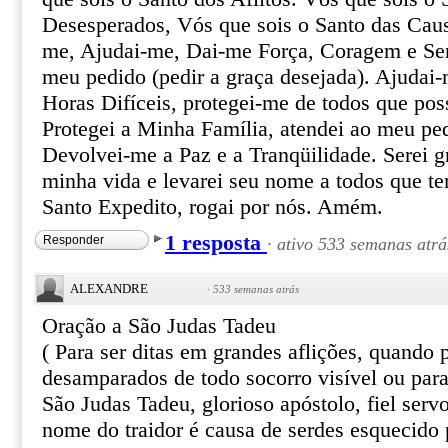
Desesperados, Vós que sois o Santo das Caus
me, Ajudai-me, Dai-me Força, Coragem e Ser
meu pedido (pedir a graça desejada). Ajudai-
Horas Difíceis, protegei-me de todos que pos
Protegei a Minha Família, atendei ao meu pe
Devolvei-me a Paz e a Tranqüilidade. Serei gr
minha vida e levarei seu nome a todos que te
Santo Expedito, rogai por nós. Amém.
1 resposta
Responder
·
ativo 533 semanas atrá
ALEXANDRE
·
533 semanas atrás
Oração a São Judas Tadeu
( Para ser ditas em grandes aflições, quando
desamparados de todo socorro visível ou par
São Judas Tadeu, glorioso apóstolo, fiel serv
nome do traidor é causa de serdes esquecido 