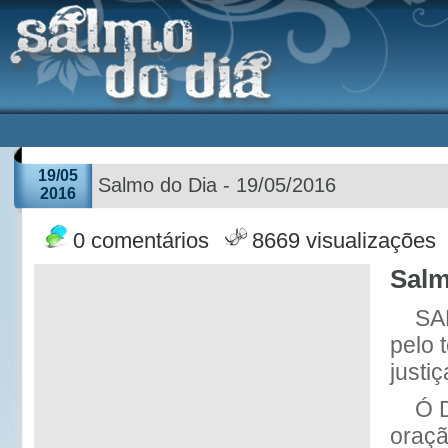
19/05
Salmo do Dia - 19/05/2016
2016
0 comentários
8669 visualizações
Salm
SA
pelo 
justi
Ó 
oraçã