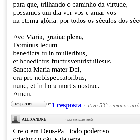
para que, trilhando o caminho da virtude,
possamos um dia ver-vos e amar-vos
na eterna glória, por todos os séculos dos s
Ave Maria, gratiae plena,
Dominus tecum,
benedicta tu in mulieribus,
et benedictus fructusventristuiIesus.
Sancta Maria mater Dei,
ora pro nobispeccatoribus,
nunc, et in hora mortis nostrae.
Amen.
1 resposta
Responder
·
ativo 533 semanas atrá
ALEXANDRE
·
533 semanas atrás
Creio em Deus-Pai, todo poderoso,
criador do céu e da terra