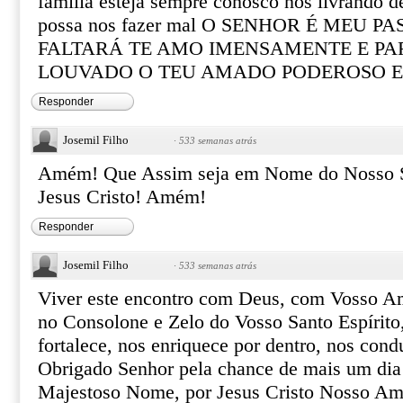
família esteja sempre conosco nos livrando d
possa nos fazer mal O SENHOR É MEU 
FALTARÁ TE AMO IMENSAMENTE E PA
LOUVADO O TEU AMADO PODEROSO E
Responder
Josemil Filho
·
533 semanas atrás
Amém! Que Assim seja em Nome do Nosso S
Jesus Cristo! Amém!
Responder
Josemil Filho
·
533 semanas atrás
Viver este encontro com Deus, com Vosso Am
no Consolone e Zelo do Vosso Santo Espírito
fortalece, nos enriquece por dentro, nos condu
Obrigado Senhor pela chance de mais um dia 
Majestoso Nome, por Jesus Cristo Nosso Am