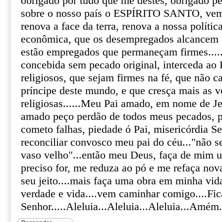
obrigado por tudo que me destes, obrigado p
sobre o nosso país o ESPÍRITO SANTO, v
renova a face da terra, renova a nossa polític
econômica, que os desempregados alcancem 
estão empregados que permaneçam firmes....
concebida sem pecado original, interceda ao P
religiosos, que sejam firmes na fé, que não 
príncipe deste mundo, e que cresça mais as 
religiosas......Meu Pai amado, em nome de Je
amado peço perdão de todos meus pecados, 
cometo falhas, piedade ó Pai, misericórdia S
reconciliar convosco meu pai do céu..."não 
vaso velho"...então meu Deus, faça de mim u
preciso for, me reduza ao pó e me refaça no
seu jeito....mais faça uma obra em minha vid
verdade e vida....vem caminhar comigo....Fi
Senhor.....Aleluia...Aleluia...Aleluia...Amém..