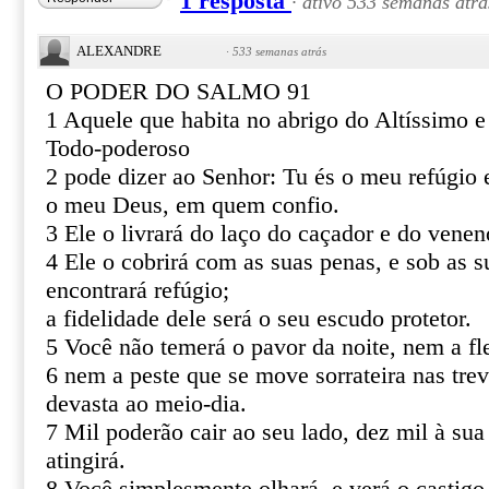
1 resposta
·
ativo 533 semanas atrá
ALEXANDRE
·
533 semanas atrás
O PODER DO SALMO 91
1 Aquele que habita no abrigo do Altíssimo 
Todo-poderoso
2 pode dizer ao Senhor: Tu és o meu refúgio e
o meu Deus, em quem confio.
3 Ele o livrará do laço do caçador e do venen
4 Ele o cobrirá com as suas penas, e sob as s
encontrará refúgio;
a fidelidade dele será o seu escudo protetor.
5 Você não temerá o pavor da noite, nem a fl
6 nem a peste que se move sorrateira nas tre
devasta ao meio-dia.
7 Mil poderão cair ao seu lado, dez mil à sua
atingirá.