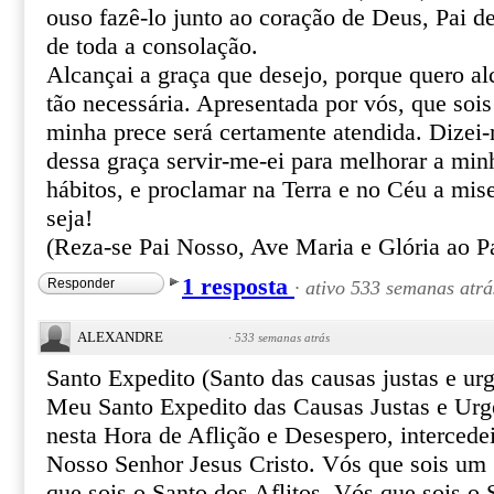
ouso fazê-lo junto ao coração de Deus, Pai de
de toda a consolação.
Alcançai a graça que desejo, porque quero al
tão necessária. Apresentada por vós, que sois
minha prece será certamente atendida. Dizei
dessa graça servir-me-ei para melhorar a min
hábitos, e proclamar na Terra e no Céu a mis
seja!
(Reza-se Pai Nosso, Ave Maria e Glória ao Pa
1 resposta
Responder
·
ativo 533 semanas atrá
ALEXANDRE
·
533 semanas atrás
Santo Expedito (Santo das causas justas e urg
Meu Santo Expedito das Causas Justas e Urg
nesta Hora de Aflição e Desespero, intercede
Nosso Senhor Jesus Cristo. Vós que sois um 
que sois o Santo dos Aflitos. Vós que sois o 