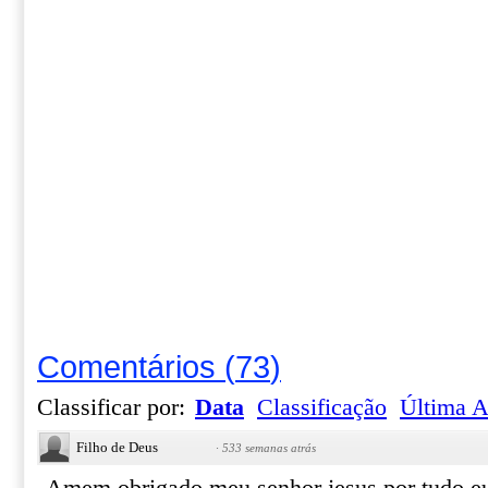
Comentários
(
73
)
Classificar por:
Data
Classificação
Última A
Filho de Deus
·
533 semanas atrás