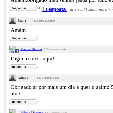
Amem.obrigado meu senhor jesus por tudo eu
1 resposta
Responder
·
ativo 533 semanas atrá
Bruna
·
533 semanas atrás
Amém
Responder
Marcia Oliveira
·
533 semanas atrás
Digite o texto aqui!
Responder
Arlindo
·
533 semanas atrás
Obrigado sr por mais um dia e quer o salmo 
ame
Responder
Heleno Marques
·
533 semanas atrás