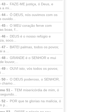
 43 -
FAZE-ME justiça, ó Deus, e
a a mi...
 44 -
Ó DEUS, nós ouvimos com os
 ouvido...
 45 -
O MEU coração ferve com
as boas, f...
 46 -
DEUS é o nosso refúgio e
eza, soco...
 47 -
BATEI palmas, todos os povos;
i a ...
 48 -
GRANDE é o SENHOR e mui
de louvor,...
 49 -
OUVI isto, vós todos os povos;
 ...
 50 -
O DEUS poderoso, o SENHOR,
e chamo...
lmo 51 -
TEM misericórdia de mim, ó
 segundo...
 52 -
POR que te glorias na malícia, ó
 p...
lmo 53 -
DISSE o néscio no seu