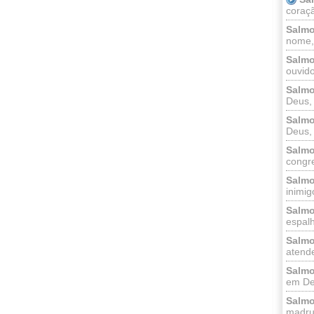
coraçã
Salmo
nome, 
Salmo
ouvido
Salmo
Deus, 
Salmo
Deus, 
Salmo
congr
Salmo
inimigo
Salmo
espalh
Salmo
atende
Salmo
em Deu
Salmo
madrug