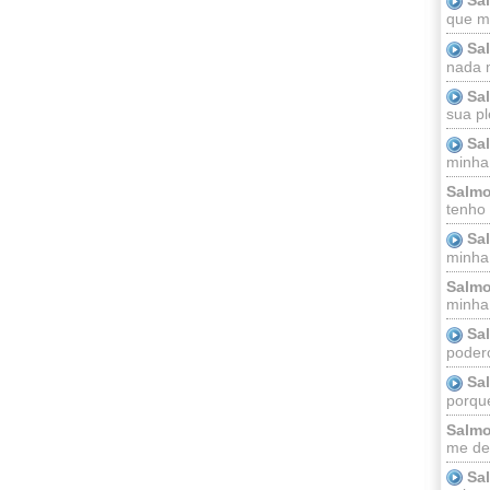
que m
Sa
nada m
Sa
sua pl
Sa
minha
Salmo
tenho
Sa
minha 
Salmo
minha;
Sa
podero
Sa
porque
Salmo
me dei
Sa