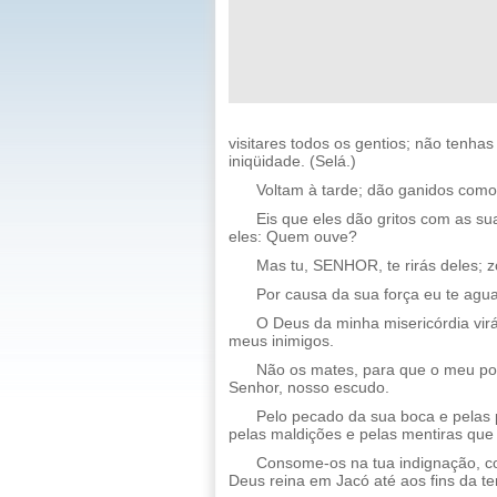
visitares todos os gentios; não tenha
iniqüidade. (Selá.)
Voltam à tarde; dão ganidos como
Eis que eles dão gritos com as su
eles: Quem ouve?
Mas tu, SENHOR, te rirás deles; 
Por causa da sua força eu te agua
O Deus da minha misericórdia vir
meus inimigos.
Não os mates, para que o meu pov
Senhor, nosso escudo.
Pelo pecado da sua boca e pelas 
pelas maldições e pelas mentiras que
Consome-os na tua indignação, c
Deus reina em Jacó até aos fins da ter