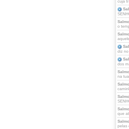
cuja t
Sa
SENHOR
Salmo
o temp
Salmo
aquele
Sa
diz no
Sa
dos ma
Salmo
na tua 
Salmo
caminh
Salmo
SENHO
Salmo
que at
Salmo
pelas 