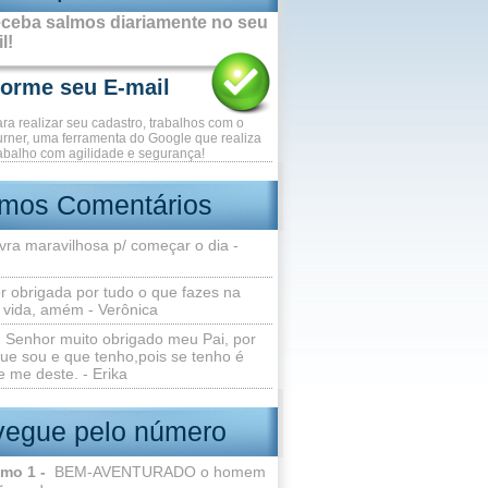
ceba salmos diariamente no seu
l!
ara realizar seu cadastro, trabalhos com o
rner, uma ferramenta do Google que realiza
abalho com agilidade e segurança!
imos Comentários
vra maravilhosa p/ começar o dia -
r obrigada por tudo o que fazes na
 vida, amém - Verônica
Senhor muito obrigado meu Pai, por
ue sou e que tenho,pois se tenho é
 me deste. - Erika
egue pelo número
lmo 1 -
BEM-AVENTURADO o homem