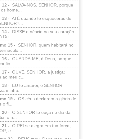
 12 -
SALVA-NOS, SENHOR, porque
 os home...
 13 -
ATÉ quando te esquecerás de
SENHOR?...
 14 -
DISSE o néscio no seu coração:
 De...
lmo 15 -
SENHOR, quem habitará no
bernáculo...
 16 -
GUARDA-ME, ó Deus, porque
confio.
 17 -
OUVE, SENHOR, a justiça;
 ao meu c...
 18 -
EU te amarei, ó SENHOR,
eza minha.
lmo 19 -
OS céus declaram a glória de
o fi...
 20 -
O SENHOR te ouça no dia da
ia, o n...
 21 -
O REI se alegra em tua força,
R; e ...
lmo 22 -
DEUS meu, Deus meu, por