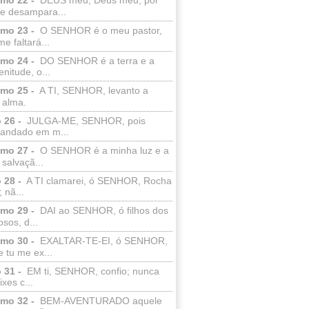
e desampara...
lmo 23 -
O SENHOR é o meu pastor,
e faltará...
lmo 24 -
DO SENHOR é a terra e a
enitude, o...
lmo 25 -
A TI, SENHOR, levanto a
 alma.
 26 -
JULGA-ME, SENHOR, pois
 andado em m...
lmo 27 -
O SENHOR é a minha luz e a
salvaçã...
 28 -
A TI clamarei, ó SENHOR, Rocha
 nã...
lmo 29 -
DAI ao SENHOR, ó filhos dos
sos, d...
lmo 30 -
EXALTAR-TE-EI, ó SENHOR,
 tu me ex...
 31 -
EM ti, SENHOR, confio; nunca
xes c...
lmo 32 -
BEM-AVENTURADO aquele