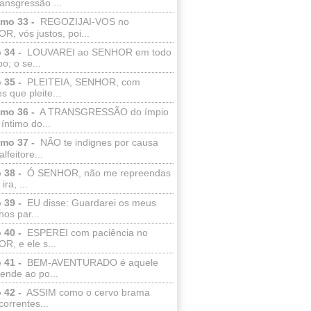
ransgressão ...
lmo 33 -
REGOZIJAI-VOS no
, vós justos, poi...
 34 -
LOUVAREI ao SENHOR em todo
o; o se...
 35 -
PLEITEIA, SENHOR, com
s que pleite...
lmo 36 -
A TRANSGRESSÃO do ímpio
 íntimo do...
lmo 37 -
NÃO te indignes por causa
lfeitore...
 38 -
Ó SENHOR, não me repreendas
ira, ...
 39 -
EU disse: Guardarei os meus
os par...
 40 -
ESPEREI com paciência no
R, e ele s...
 41 -
BEM-AVENTURADO é aquele
ende ao po...
 42 -
ASSIM como o cervo brama
correntes...