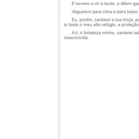
E tornem a vir à tarde, e dêem g
Vagueiem para cima e para baixo
Eu, porém, cantarei a tua força; 
tu foste o meu alto refúgio, e proteçã
A ti, ó fortaleza minha, cantarei
misericórdia.