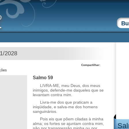
01/2028
Compartilhar:
ções
Salmo 59
LIVRA-ME, meu Deus, dos meus
inimigos, defende-me daqueles que se
levantam contra mim.
Livra-me dos que praticam a
iniqüidade, e salva-me dos homens
sanguinários.
Pois eis que põem ciladas à minha
alma; os fortes se ajuntam contra mim,
Sal
não por transgressão minha ou por