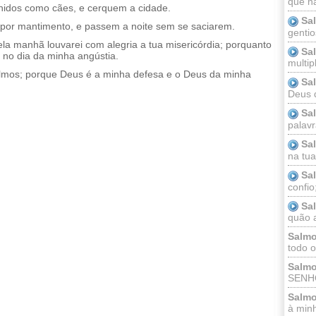
que n
anidos como cães, e cerquem a cidade.
Sa
 por mantimento, e passem a noite sem se saciarem.
gentio
pela manhã louvarei com alegria a tua misericórdia; porquanto
Sa
o no dia da minha angústia.
multip
 salmos; porque Deus é a minha defesa e o Deus da minha
Sa
Deus 
Sa
palav
Sa
na tua 
Sa
confio
Sa
quão a
Salmo
todo o
Salmo
SENHO
Salmo
à minh