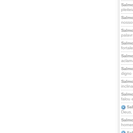
Salmo
pleitei
Salmo
nossos
Salmo
palavr
Salmo
fortal
Salmo
aclama
Salmo
digno 
Salmo
inclinai
Salmo
falou 
Sa
Deus,
Salmo
homem
Sa