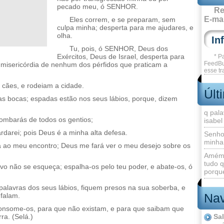
pecado meu, ó SENHOR.
Re
E-mai
Eles correm, e se preparam, sem
culpa minha; desperta para me ajudares, e
olha.
Tu, pois, ó SENHOR, Deus dos
Exércitos, Deus de Israel, desperta para
* P
FeedBu
s misericórdia de nenhum dos pérfidos que praticam a
esse tr
 cães, e rodeiam a cidade.
Últ
as bocas; espadas estão nos seus lábios, porque, dizem
q pala
zombarás de todos os gentios;
isabel
rdarei; pois Deus é a minha alta defesa.
Senho
minha
á ao meu encontro; Deus me fará ver o meu desejo sobre os
Amém 
tudo q
o não se esqueça; espalha-os pelo teu poder, e abate-os, ó
porque
palavras dos seus lábios, fiquem presos na sua soberba, e
Nav
 falam.
onsome-os, para que não existam, e para que saibam que
ra. (Selá.)
Sa