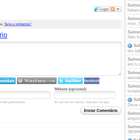
Salmo
Logar
faltam
Salmo
mim, 
to.
Seja o primeiro!
Salmo
rio
Não há
Sa
teu ta
Salmo
em ti 
Salmo
atende
facebook
Salmo
Website (opcional)
fortal
Sa
trado publicamente.
Se você tem um website, linke para ele aqui.
Deus e 
Enviar Comentário
Salmo
angúst
Salmo
SENHO
Sa