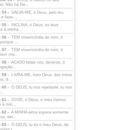
o: Não há De...
 54 -
SALVA-ME, ó Deus, pelo teu
e faze-...
 55 -
INCLINA, ó Deus, os teus
s à minha...
 56 -
TEM misericórdia de mim, ó
porque ...
 57 -
TEM misericórdia de mim, ó
tem mis...
 58 -
ACASO falais vós, deveras, ó
egação...
 59 -
LIVRA-ME, meu Deus, dos meus
s, d...
 60 -
Ó DEUS, tu nos rejeitaste, tu nos
...
 61 -
OUVE, ó Deus, o meu clamor;
 à min...
 62 -
A MINHA alma espera somente
s; del...
 63 -
Ó DEUS, tu és o meu Deus, de
ada t...