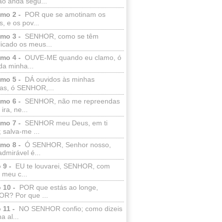
ão anda segu...
lmo 2 -
POR que se amotinam os
s, e os pov...
lmo 3 -
SENHOR, como se têm
licado os meus...
lmo 4 -
OUVE-ME quando eu clamo, ó
da minha...
lmo 5 -
DÁ ouvidos às minhas
ras, ó SENHOR,...
lmo 6 -
SENHOR, não me repreendas
ira, ne...
lmo 7 -
SENHOR meu Deus, em ti
; salva-me ...
lmo 8 -
Ó SENHOR, Senhor nosso,
dmirável é...
 9 -
EU te louvarei, SENHOR, com
 meu c...
 10 -
POR que estás ao longe,
R? Por que ...
 11 -
NO SENHOR confio; como dizeis
a al...