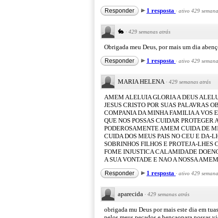
1 resposta
Responder
·
ativo 429 semana
🐇
·
429 semanas atrás
Obrigada meu Deus, por mais um dia aben
1 resposta
Responder
·
ativo 429 semana
MARIA HELENA
·
429 semanas atrás
AMEM ALELUIA GLORIA A DEUS ALEL
JESUS CRISTO POR SUAS PALAVRAS OB
COMPANIA DA MINHA FAMILIA A VOS 
QUE NOS POSSAS CUIDAR PROTEGER 
PODEROSAMENTE AMEM CUIDA DE MI
CUIDA DOS MEUS PAIS NO CEU E DA-
SOBRINHOS FILHOS E PROTEJA-LHES 
FOME INJUSTICA CALAMIDADE DOENC
A SUA VONTADE E NAO A NOSSA AME
1 resposta
Responder
·
ativo 429 semana
aparecida
·
429 semanas atrás
obrigada mu Deus por mais este dia em tuas
pelos meus pecados e bençaopara nossas vid