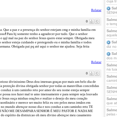
cuja t
Sa
Relatar
SENHOR
Salmo
0
o temp
a. Que a paz e a presença do senhor estejam cmg e minha família em
Salmo
oso❗ Para hj somente tenho a agradecer por tudo. Que o senhor
aquele
o e qql mal na paz do senhor Jesus quero estar sempre. Obrigada meu
Sa
 senhor esteja cuidando e protegendo eu e minha família e todos
diz no
emana. Obrigada pai pq até aqui o senhor me ajudou. Seja feita
Sa
dos ma
Relatar
Salmo
na tua 
0
Salmo
caminh
rioso divinissimo Deus dou imensas graças por mais um belo dia de
la proteção divina obrigada senhor por todas as maravilhas concedidas
Salmo
e conduz à um caminho reto por amor do seu nome esteja sempre
SENHO
ue possa nos fazer mal te amo imensamente e para sempre seja louvado
Jesus ouça minhas orações e realize o desejo do meu coração
Salmo
aordinário e merece ser muito feliz eu oro pelos meus irmãos em
que at
az no mundo abençoe nosso dia e nos conduz a um caminho reto TE
Salmo
I NÃO ME DESAMPARA SENHOR É MEU PASTOR E NADA ME
pelas 
 do espírito da distruicao oh meu divino abençoe meu casamento