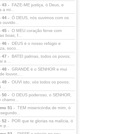
 43 -
FAZE-ME justiça, ó Deus, e
a a mi...
 44 -
Ó DEUS, nós ouvimos com os
 ouvido...
 45 -
O MEU coração ferve com
as boas, f...
 46 -
DEUS é o nosso refúgio e
eza, soco...
 47 -
BATEI palmas, todos os povos;
i a ...
 48 -
GRANDE é o SENHOR e mui
de louvor,...
 49 -
OUVI isto, vós todos os povos;
 ...
 50 -
O DEUS poderoso, o SENHOR,
e chamo...
lmo 51 -
TEM misericórdia de mim, ó
 segundo...
 52 -
POR que te glorias na malícia, ó
 p...
lmo 53 -
DISSE o néscio no seu