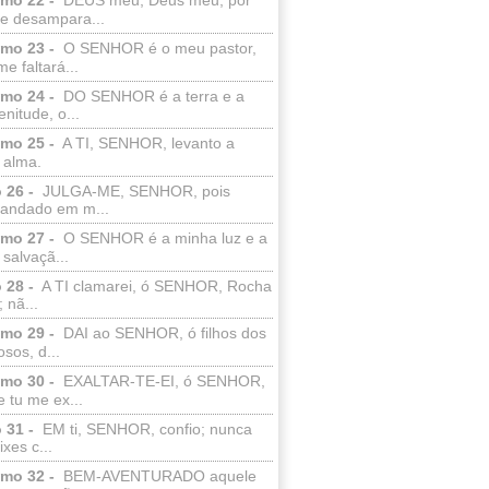
e desampara...
lmo 23 -
O SENHOR é o meu pastor,
e faltará...
lmo 24 -
DO SENHOR é a terra e a
enitude, o...
lmo 25 -
A TI, SENHOR, levanto a
 alma.
 26 -
JULGA-ME, SENHOR, pois
 andado em m...
lmo 27 -
O SENHOR é a minha luz e a
salvaçã...
 28 -
A TI clamarei, ó SENHOR, Rocha
 nã...
lmo 29 -
DAI ao SENHOR, ó filhos dos
sos, d...
lmo 30 -
EXALTAR-TE-EI, ó SENHOR,
 tu me ex...
 31 -
EM ti, SENHOR, confio; nunca
xes c...
lmo 32 -
BEM-AVENTURADO aquele