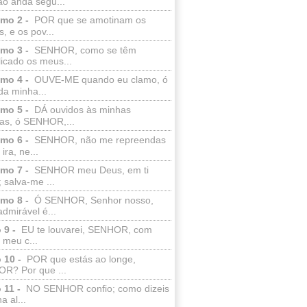
ão anda segu...
lmo 2 -
POR que se amotinam os
s, e os pov...
lmo 3 -
SENHOR, como se têm
licado os meus...
lmo 4 -
OUVE-ME quando eu clamo, ó
da minha...
lmo 5 -
DÁ ouvidos às minhas
ras, ó SENHOR,...
lmo 6 -
SENHOR, não me repreendas
ira, ne...
lmo 7 -
SENHOR meu Deus, em ti
; salva-me ...
lmo 8 -
Ó SENHOR, Senhor nosso,
dmirável é...
 9 -
EU te louvarei, SENHOR, com
 meu c...
 10 -
POR que estás ao longe,
R? Por que ...
 11 -
NO SENHOR confio; como dizeis
a al...