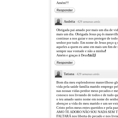
Amém!!!
Responder
Andréia
·
429 semanas atrás
Obrigada pai amado por mais um dia de vid
mais um dia. Obrigada Jesus pq és maravilh
continue a nos guiar e nos proteger de tod
senhor por tudo. Em nome de Jesus peço q o
aqueles a quem eu amo em mais um fim de s
sempre sua vontade e não a minha❗
Amém e graças à Deus❗🙏🙌
Responder
Tatiana
·
429 semanas atrás
Bom dia meu esplendoroso maravilhoso glo
vida pela saúde família marido emprego pe
nas nossas vidas perdoe meus pecados e m
conosco nos livrando de todos e de tudo q
o teu amado santo nome em nome do senhor 
abençoe a vida do meu marido e um ser extr
Cristo pelos meus entes queridos e pela p
AMO TE ADORO NÃO SOU NADA SEM T
FALTARÁ nos liberta do pecado e nos livra