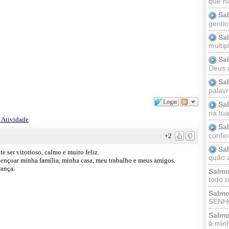
que n
Sa
gentio
Sa
multip
Sa
Deus 
Sa
palav
Logar
Sa
na tua 
 Atividade
Sa
confio
+2
Sa
e ser vitorioso, calmo e muito feliz.
quão a
ençoar minha família, minha casa, meu trabalho e meus amigos.
rança.
Salmo
todo o
Salmo
SENHO
Salmo
à minh