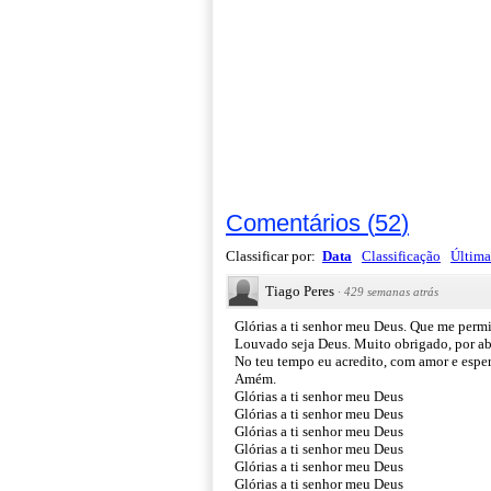
Comentários
(
52
)
Classificar por:
Data
Classificação
Última
Tiago Peres
·
429 semanas atrás
Glórias a ti senhor meu Deus. Que me permit
Louvado seja Deus. Muito obrigado, por ab
No teu tempo eu acredito, com amor e espe
Amém.
Glórias a ti senhor meu Deus
Glórias a ti senhor meu Deus
Glórias a ti senhor meu Deus
Glórias a ti senhor meu Deus
Glórias a ti senhor meu Deus
Glórias a ti senhor meu Deus