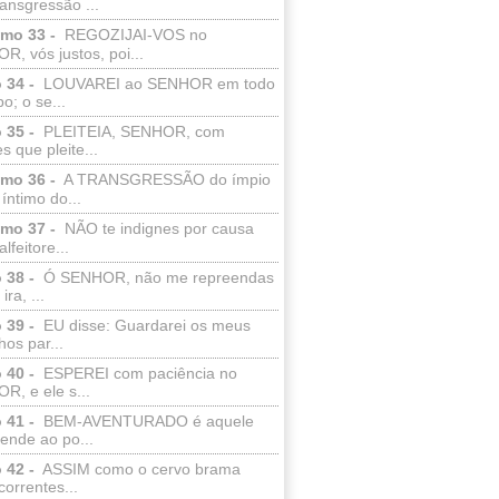
ransgressão ...
lmo 33 -
REGOZIJAI-VOS no
, vós justos, poi...
 34 -
LOUVAREI ao SENHOR em todo
o; o se...
 35 -
PLEITEIA, SENHOR, com
s que pleite...
lmo 36 -
A TRANSGRESSÃO do ímpio
 íntimo do...
lmo 37 -
NÃO te indignes por causa
lfeitore...
 38 -
Ó SENHOR, não me repreendas
ira, ...
 39 -
EU disse: Guardarei os meus
os par...
 40 -
ESPEREI com paciência no
R, e ele s...
 41 -
BEM-AVENTURADO é aquele
ende ao po...
 42 -
ASSIM como o cervo brama
correntes...