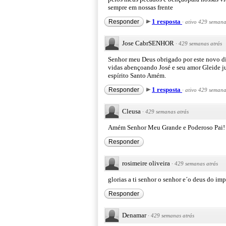
sempre em nossas frente
1 resposta
Responder
·
ativo 429 semana
Jose CabrSENHOR
·
429 semanas atrás
Senhor meu Deus obrigado por este novo dia 
vidas abençoando José e seu amor Gleide j
espírito Santo Amém.
1 resposta
Responder
·
ativo 429 semana
Cleusa
·
429 semanas atrás
Amém Senhor Meu Grande e Poderoso Pai! 
Responder
rosimeire oliveira
·
429 semanas atrás
glorias a ti senhor o senhor e´o deus do im
Responder
Denamar
·
429 semanas atrás