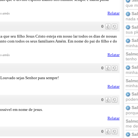
que m
Relatar
Sa
s atrás
nada m
0
Sa
sua pl
que seu filho Jesus Cristo esteja em nosso lar todos os dias de nossas
Sa
unto com todos os seus familiares Amém. Em nome do pai do filho e do
minha
Salmo
Relatar
s atrás
tenho
Sa
0
minha 
Louvado sejas Senhor para sempre!
Salmo
minha;
Relatar
Sa
podero
0
Sa
possivel em nome de jesus.
porque
Relatar
Salmo
me dei
0
Sa