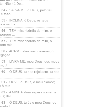
o: Não há De...
 54 -
SALVA-ME, ó Deus, pelo teu
e faze-...
 55 -
INCLINA, ó Deus, os teus
s à minha...
 56 -
TEM misericórdia de mim, ó
porque ...
 57 -
TEM misericórdia de mim, ó
tem mis...
 58 -
ACASO falais vós, deveras, ó
egação...
 59 -
LIVRA-ME, meu Deus, dos meus
s, d...
 60 -
Ó DEUS, tu nos rejeitaste, tu nos
...
 61 -
OUVE, ó Deus, o meu clamor;
 à min...
 62 -
A MINHA alma espera somente
s; del...
 63 -
Ó DEUS, tu és o meu Deus, de
ada t...