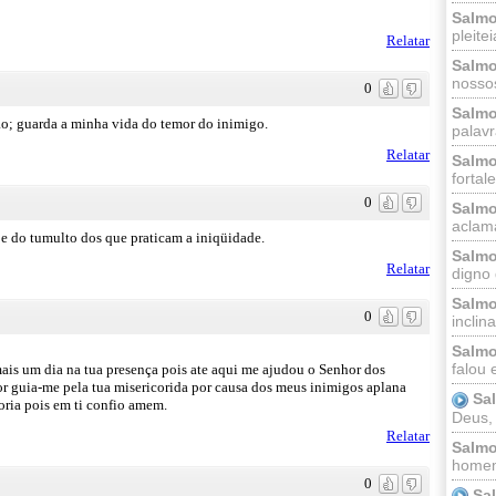
Salmo
pleitei
Relatar
Salmo
nossos
0
Salmo
o; guarda a minha vida do temor do inimigo.
palavr
Relatar
Salmo
fortal
0
Salmo
aclama
e do tumulto dos que praticam a iniqüidade.
Salmo
Relatar
digno 
Salmo
0
inclinai
Salmo
falou 
s um dia na tua presença pois ate aqui me ajudou o Senhor dos
nhor guia-me pela tua misericorida por causa dos meus inimigos aplana
Sa
oria pois em ti confio amem.
Deus,
Relatar
Salmo
homem
0
Sa