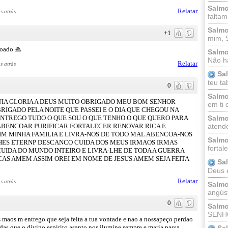
Salmo
Relatar
s atrás
faltam
Salmo
+1
mim, 
çoado 🙏
Salmo
Não há
Relatar
s atrás
Sa
teu ta
0
Salmo
UIA GLORIA A DEUS MUITO OBRIGADO MEU BOM SENHOR
em ti 
RIGADO PELA NOITE QUE PASSEI E O DIA QUE CHEGOU NA
ENTREGO TUDO O QUE SOU O QUE TENHO O QUE QUERO PARA
Salmo
ABENCOAR PURIFICAR FORTALECER RENOVAR RICA E
atende
M MINHA FAMILIA E LIVRA-NOS DE TODO MAL ABENCOA-NOS
Salmo
LHES ETERNP DESCANCO CUIDA DOS MEUS IRMAOS IRMAS
fortal
CUIDA DO MUNDO INTEIRO E LIVRA-LHE DE TODA A GUERRA
AS AMEM ASSIM OREI EM NOME DE JESUS AMEM SEJA FEITA
Sa
M
Deus e 
Relatar
s atrás
Salmo
angúst
0
Salmo
SENHO
 maos m entrego que seja feita a tua vontade e nao a nossapeço perdao
as que o divino espirito asanto nos ilumine sempre e maria passa
Sa