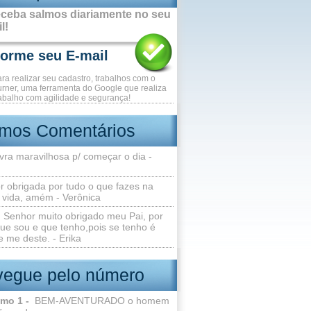
ceba salmos diariamente no seu
l!
ara realizar seu cadastro, trabalhos com o
rner, uma ferramenta do Google que realiza
abalho com agilidade e segurança!
imos Comentários
vra maravilhosa p/ começar o dia -
r obrigada por tudo o que fazes na
 vida, amém - Verônica
Senhor muito obrigado meu Pai, por
ue sou e que tenho,pois se tenho é
 me deste. - Erika
egue pelo número
lmo 1 -
BEM-AVENTURADO o homem