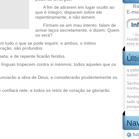
Re
A fim de atirarem em lugar oculto ao
E-mai
que é íntegro; disparam sobre ele
repentinamente, e não temem.
Firmam-se em mau intento; falam de
armar laços secretamente, e dizem: Quem
os verá?
* P
FeedBu
em tudo o que se pode inquirir; e ambos, o íntimo
esse tr
ração, são profundos.
eta, e de repente ficarão feridos.
Últ
 línguas tropecem contra si mesmos; todos aqueles que os
q pala
isabel
unciarão a obra de Deus; e considerarão prudentemente os
Senho
minha
confiará nele, e todos os retos de coração se gloriarão.
Amém 
tudo q
porque
Nav
Sa