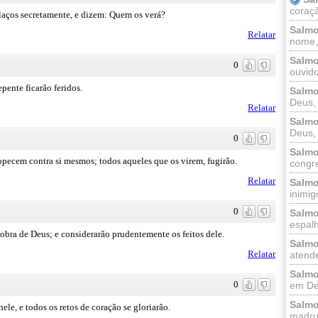
coraçã
laços secretamente, e dizem: Quem os verá?
Salmo
Relatar
nome, 
Salmo
0
ouvido
epente ficarão feridos.
Salmo
Deus, 
Relatar
Salmo
Deus, 
0
Salmo
ropecem contra si mesmos; todos aqueles que os virem, fugirão.
congr
Relatar
Salmo
inimigo
0
Salmo
espalh
obra de Deus; e considerarão prudentemente os feitos dele.
Salmo
Relatar
atende
Salmo
0
em Deu
Salmo
ele, e todos os retos de coração se gloriarão.
madrug