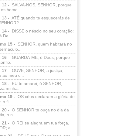
 12 -
SALVA-NOS, SENHOR, porque
 os home...
 13 -
ATÉ quando te esquecerás de
SENHOR?...
 14 -
DISSE o néscio no seu coração:
 De...
lmo 15 -
SENHOR, quem habitará no
bernáculo...
 16 -
GUARDA-ME, ó Deus, porque
confio.
 17 -
OUVE, SENHOR, a justiça;
 ao meu c...
 18 -
EU te amarei, ó SENHOR,
eza minha.
lmo 19 -
OS céus declaram a glória de
o fi...
 20 -
O SENHOR te ouça no dia da
ia, o n...
 21 -
O REI se alegra em tua força,
R; e ...
lmo 22 -
DEUS meu, Deus meu, por