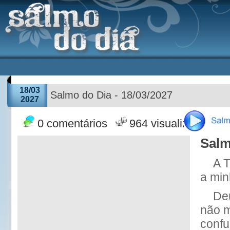
18/03
Salmo do Dia - 18/03/2027
2027
0 comentários
964 visualizações
Salm
A 
a min
Deu
não 
confu