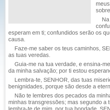
meus 
sobre
Na
confu
esperam em ti; confundidos serão os q
causa.
Faze-me saber os teus caminhos, S
as tuas veredas.
Guia-me na tua verdade, e ensina-me,
da minha salvação; por ti estou esperan
Lembra-te, SENHOR, das tuas miseric
benignidades, porque são desde a etern
Não te lembres dos pecados da minh
minhas transgressões; mas segundo a tu
lembra-te de mim, por tua bondade, S