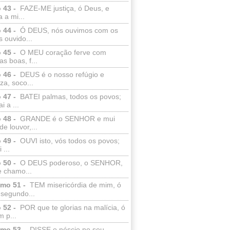
 43 -
FAZE-ME justiça, ó Deus, e
a a mi...
 44 -
Ó DEUS, nós ouvimos com os
 ouvido...
 45 -
O MEU coração ferve com
as boas, f...
 46 -
DEUS é o nosso refúgio e
eza, soco...
 47 -
BATEI palmas, todos os povos;
i a ...
 48 -
GRANDE é o SENHOR e mui
de louvor,...
 49 -
OUVI isto, vós todos os povos;
 ...
 50 -
O DEUS poderoso, o SENHOR,
e chamo...
lmo 51 -
TEM misericórdia de mim, ó
 segundo...
 52 -
POR que te glorias na malícia, ó
 p...
lmo 53 -
DISSE o néscio no seu