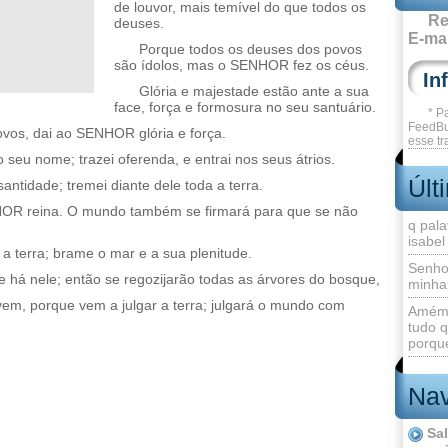
de louvor, mais temível do que todos os
Re
deuses.
E-mai
Porque todos os deuses dos povos
são ídolos, mas o SENHOR fez os céus.
Glória e majestade estão ante a sua
face, força e formosura no seu santuário.
* P
FeedBu
vos, dai ao SENHOR glória e força.
esse tr
seu nome; trazei oferenda, e entrai nos seus átrios.
Últ
tidade; tremei diante dele toda a terra.
NHOR reina. O mundo também se firmará para que se não
q pala
isabel
 a terra; brame o mar e a sua plenitude.
Senho
 há nele; então se regozijarão todas as árvores do bosque,
minha
m, porque vem a julgar a terra; julgará o mundo com
Amém 
.
tudo q
porque
Nav
Sa