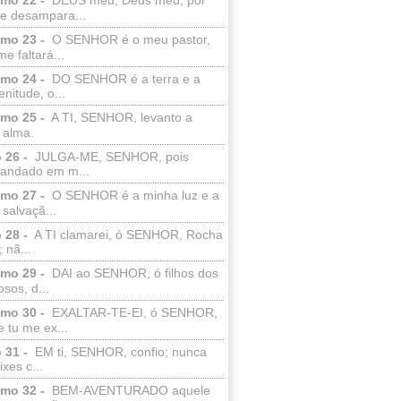
e desampara...
lmo 23 -
O SENHOR é o meu pastor,
e faltará...
lmo 24 -
DO SENHOR é a terra e a
enitude, o...
lmo 25 -
A TI, SENHOR, levanto a
 alma.
 26 -
JULGA-ME, SENHOR, pois
 andado em m...
lmo 27 -
O SENHOR é a minha luz e a
salvaçã...
 28 -
A TI clamarei, ó SENHOR, Rocha
 nã...
lmo 29 -
DAI ao SENHOR, ó filhos dos
sos, d...
lmo 30 -
EXALTAR-TE-EI, ó SENHOR,
 tu me ex...
 31 -
EM ti, SENHOR, confio; nunca
xes c...
lmo 32 -
BEM-AVENTURADO aquele