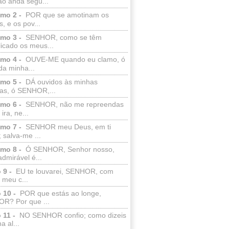
ão anda segu...
lmo 2 -
POR que se amotinam os
s, e os pov...
lmo 3 -
SENHOR, como se têm
licado os meus...
lmo 4 -
OUVE-ME quando eu clamo, ó
da minha...
lmo 5 -
DÁ ouvidos às minhas
ras, ó SENHOR,...
lmo 6 -
SENHOR, não me repreendas
ira, ne...
lmo 7 -
SENHOR meu Deus, em ti
; salva-me ...
lmo 8 -
Ó SENHOR, Senhor nosso,
dmirável é...
 9 -
EU te louvarei, SENHOR, com
 meu c...
 10 -
POR que estás ao longe,
R? Por que ...
 11 -
NO SENHOR confio; como dizeis
a al...