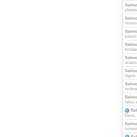
Salmo
pleitei
Salmo
nossos
Salmo
palavr
Salmo
fortal
Salmo
aclama
Salmo
digno 
Salmo
inclinai
Salmo
falou 
Sa
Deus,
Salmo
homem
Sa