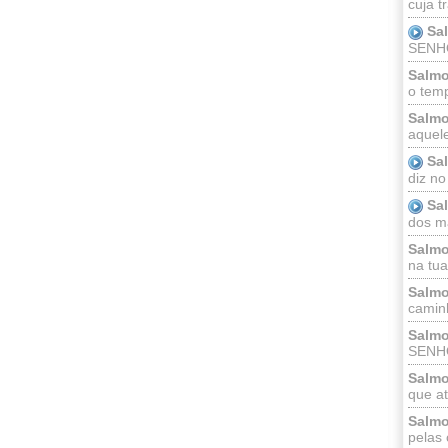
cuja t
Sa
SENHOR
Salmo
o temp
Salmo
aquele
Sa
diz no
Sa
dos ma
Salmo
na tua 
Salmo
caminh
Salmo
SENHO
Salmo
que at
Salmo
pelas 