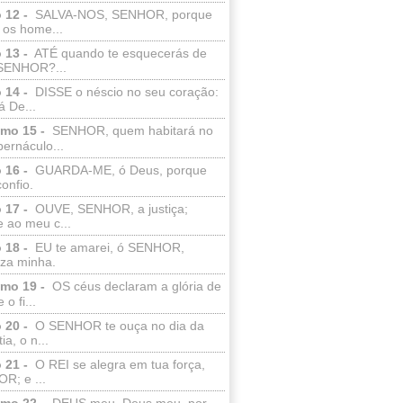
 12 -
SALVA-NOS, SENHOR, porque
 os home...
 13 -
ATÉ quando te esquecerás de
SENHOR?...
 14 -
DISSE o néscio no seu coração:
 De...
lmo 15 -
SENHOR, quem habitará no
bernáculo...
 16 -
GUARDA-ME, ó Deus, porque
confio.
 17 -
OUVE, SENHOR, a justiça;
 ao meu c...
 18 -
EU te amarei, ó SENHOR,
eza minha.
lmo 19 -
OS céus declaram a glória de
o fi...
 20 -
O SENHOR te ouça no dia da
ia, o n...
 21 -
O REI se alegra em tua força,
R; e ...
lmo 22 -
DEUS meu, Deus meu, por