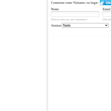
Comentar como Visitante, ou logar:
Nome
Email
Mostrar junto aos seus comentários.
Não mos
Assinar