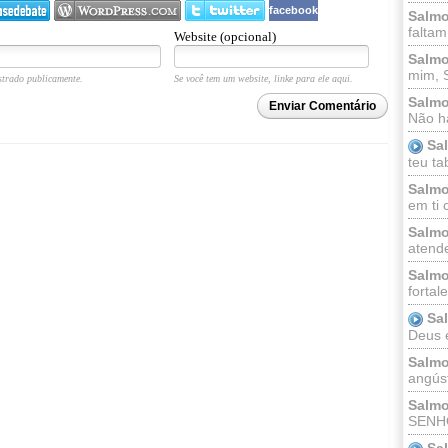
facebook
Salmo
faltam
Website (opcional)
Salmo
mim, 
trado publicamente.
Se você tem um website, linke para ele aqui.
Salmo
Enviar Comentário
Não há
Sa
teu ta
Salmo
em ti 
Salmo
atende
Salmo
fortal
Sa
Deus e 
Salmo
angúst
Salmo
SENHO
Sa