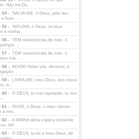
o: Não há De...
 54 -
SALVA-ME, ó Deus, pelo teu
e faze-...
 55 -
INCLINA, ó Deus, os teus
s à minha...
 56 -
TEM misericórdia de mim, ó
porque ...
 57 -
TEM misericórdia de mim, ó
tem mis...
 58 -
ACASO falais vós, deveras, ó
egação...
 59 -
LIVRA-ME, meu Deus, dos meus
s, d...
 60 -
Ó DEUS, tu nos rejeitaste, tu nos
...
 61 -
OUVE, ó Deus, o meu clamor;
 à min...
 62 -
A MINHA alma espera somente
s; del...
 63 -
Ó DEUS, tu és o meu Deus, de
ada t...