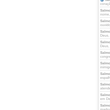
coraçã
Salmo
nome, 
Salmo
ouvido
Salmo
Deus, 
Salmo
Deus, 
Salmo
congr
Salmo
inimigo
Salmo
espalh
Salmo
atende
Salmo
em Deu
Salmo
madrug