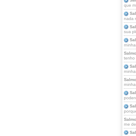
que m
Sa
nada m
Sa
sua pl
Sa
minha
Salmo
tenho
Sa
minha 
Salmo
minha;
Sa
podero
Sa
porque
Salmo
me dei
Sa