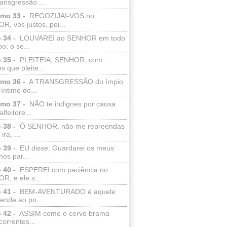
ransgressão ...
lmo 33 -
REGOZIJAI-VOS no
, vós justos, poi...
 34 -
LOUVAREI ao SENHOR em todo
o; o se...
 35 -
PLEITEIA, SENHOR, com
s que pleite...
lmo 36 -
A TRANSGRESSÃO do ímpio
 íntimo do...
lmo 37 -
NÃO te indignes por causa
lfeitore...
 38 -
Ó SENHOR, não me repreendas
ira, ...
 39 -
EU disse: Guardarei os meus
os par...
 40 -
ESPEREI com paciência no
R, e ele s...
 41 -
BEM-AVENTURADO é aquele
ende ao po...
 42 -
ASSIM como o cervo brama
correntes...