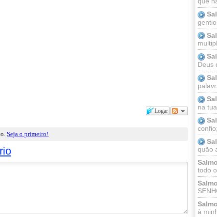
que n
Sa
gentio
Sa
multip
Sa
Deus 
Sa
palav
Sa
na tua 
Logar
Sa
confio
to.
Seja o primeiro!
Sa
rio
quão a
Salmo
todo o
Salmo
SENHO
Salmo
à minh