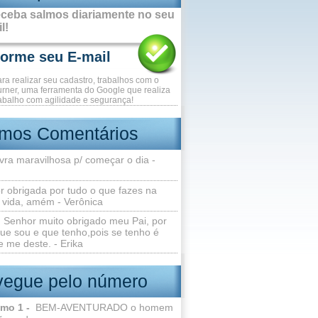
ceba salmos diariamente no seu
l!
ara realizar seu cadastro, trabalhos com o
rner, uma ferramenta do Google que realiza
abalho com agilidade e segurança!
imos Comentários
vra maravilhosa p/ começar o dia -
r obrigada por tudo o que fazes na
 vida, amém - Verônica
Senhor muito obrigado meu Pai, por
ue sou e que tenho,pois se tenho é
 me deste. - Erika
egue pelo número
lmo 1 -
BEM-AVENTURADO o homem