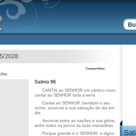
05/2028
Compartilhar:
ções
Salmo 96
CANTAI ao SENHOR um cântico novo,
cantai ao SENHOR toda a terra.
Cantai ao SENHOR, bendizei o seu
nome; anunciai a sua salvação de dia em
dia.
Anunciai entre as nações a sua glória;
entre todos os povos as suas maravilhas.
Sal
Porque grande é o SENHOR, e digno