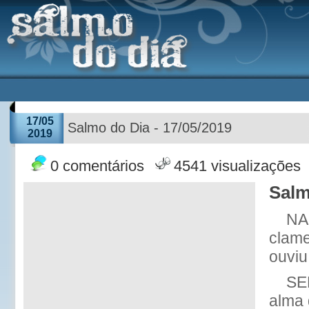
17/05
Salmo do Dia - 17/05/2019
2019
0 comentários
4541 visualizações
Salm
NA
clam
ouviu
SE
alma 