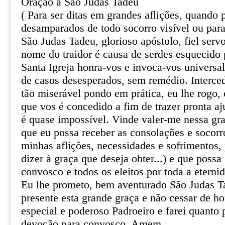
Oração a São Judas Tadeu
( Para ser ditas em grandes aflições, quando
desamparados de todo socorro visível ou par
São Judas Tadeu, glorioso apóstolo, fiel serv
nome do traidor é causa de serdes esquecido 
Santa Igreja honra-vos e invoca-vos univers
de casos desesperados, sem remédio. Interce
tão miserável pondo em prática, eu lhe rogo, o
que vos é concedido a fim de trazer pronta aj
é quase impossível. Vinde valer-me nessa gr
que eu possa receber as consolações e socor
minhas aflições, necessidades e sofrimentos, 
dizer à graça que deseja obter...) e que poss
convosco e todos os eleitos por toda a eterni
Eu lhe prometo, bem aventurado São Judas T
presente esta grande graça e não cessar de 
especial e poderoso Padroeiro e farei quanto 
devoção para convosco. Amem.