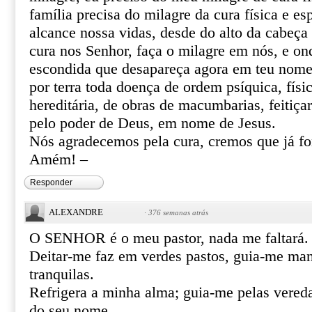
família precisa do milagre da cura física e esp
alcance nossa vidas, desde do alto da cabeça 
cura nos Senhor, faça o milagre em nós, e o
escondida que desapareça agora em teu nome 
por terra toda doença de ordem psíquica, físic
hereditária, de obras de macumbarias, feitiça
pelo poder de Deus, em nome de Jesus.
Nós agradecemos pela cura, cremos que já f
Amém! –
Responder
ALEXANDRE
·
376 semanas atrás
O SENHOR é o meu pastor, nada me faltará.
Deitar-me faz em verdes pastos, guia-me ma
tranquilas.
Refrigera a minha alma; guia-me pelas vereda
do seu nome.