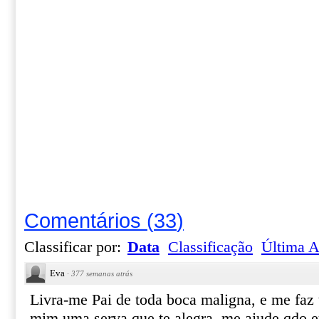
Comentários
(
33
)
Classificar por:
Data
Classificação
Última A
Eva
·
377 semanas atrás
Livra-me Pai de toda boca maligna, e me faz t
mim uma serva que te alegra, me ajude qdo 