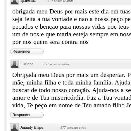
aparecida
·
377 semanas atrás
obrigada meu Deus por mais este dia em tua
seja feita a tua vontade e nao a nosss peço p
pecados e bençao para nossas vidas poe teus 
um de nos e que maria esteja sempre em noss
por nos quem sera contra nos
Responder
Luciene
·
377 semanas atrás
Obrigada meu Deus por mais um despertar. P
mãe, minha filha e toda minha família. Ajuda-
buscar de todo nosso coração. Ajuda-nos a s
amor e de Tua misericórdia. Faz a Tua vont
vida, Te peço em nome de Teu amado filho 
Responder
Jurandy Bispo
·
377 semanas atrás