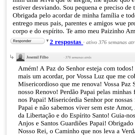
estiver desviando. Sou pequena e preciso de t
Obrigada pelo acordar de minha família e to
entrego meus pais, parentes e amigos wue pr
corpo e do espírito. Te amo meu Paizinho 
2 respostas
Responder
·
ativo 376 semanas atr
Josemil Filho
·
376 semanas atrás
Amém! A Paz do Senhor esteja com todos! 
mais um acordar, por Vossa Luz que me co
Misericordioso que me renova! Vossa Paz S
nosso Renovo! Perdão Papai pelas minhas f
nos Papai! Misericórdia Senhor por nossas
Papai e não sabemos viver sem este Amor, 
da Libertação e do Espírito Santo! Guia-n
Anjos e Santos Guardiões Papai! Obrigado 
Nosso Rei, o Caminho que nos leva a Ver