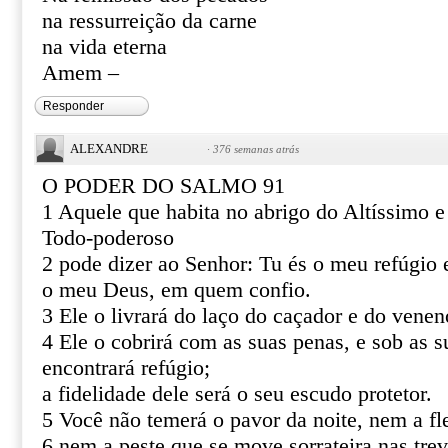
na ressurreição da carne
na vida eterna
Amem –
Responder
ALEXANDRE
·
376 semanas atrás
O PODER DO SALMO 91
1 Aquele que habita no abrigo do Altíssimo 
Todo-poderoso
2 pode dizer ao Senhor: Tu és o meu refúgio e
o meu Deus, em quem confio.
3 Ele o livrará do laço do caçador e do venen
4 Ele o cobrirá com as suas penas, e sob as s
encontrará refúgio;
a fidelidade dele será o seu escudo protetor.
5 Você não temerá o pavor da noite, nem a fl
6 nem a peste que se move sorrateira nas tre