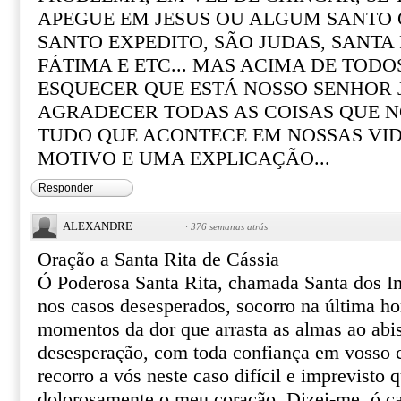
APEGUE EM JESUS OU ALGUM SANTO Q
SANTO EXPEDITO, SÃO JUDAS, SANTA R
FÁTIMA E ETC... MAS ACIMA DE TOD
ESQUECER QUE ESTÁ NOSSO SENHOR 
AGRADECER TODAS AS COISAS QUE N
TUDO QUE ACONTECE EM NOSSAS VI
MOTIVO E UMA EXPLICAÇÃO...
Responder
ALEXANDRE
·
376 semanas atrás
Oração a Santa Rita de Cássia
Ó Poderosa Santa Rita, chamada Santa dos I
nos casos desesperados, socorro na última ho
momentos da dor que arrasta as almas ao abi
desesperação, com toda confiança em vosso ce
recorro a vós neste caso difícil e imprevisto 
dolorosamente o meu coração. Dizei-me, ó ca