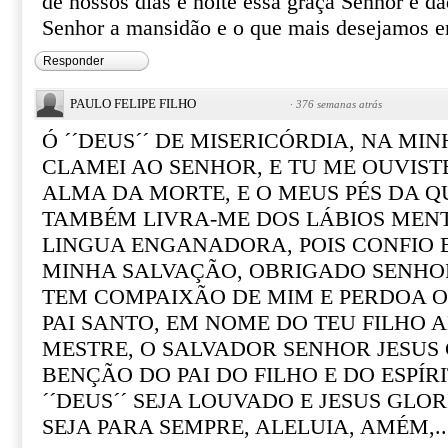
de nossos dias e noite essa graça Senhor e d
Senhor a mansidão e o que mais desejamos 
Responder
PAULO FELIPE FILHO
·
376 semanas atrás
Ó ´´DEUS´´ DE MISERICÓRDIA, NA MI
CLAMEI AO SENHOR, E TU ME OUVIST
ALMA DA MORTE, E O MEUS PÉS DA Q
TAMBÉM LIVRA-ME DOS LÁBIOS MENT
LINGUA ENGANADORA, POIS CONFIO EM
MINHA SALVAÇÃO, OBRIGADO SENHOR
TEM COMPAIXÃO DE MIM E PERDOA O
PAI SANTO, EM NOME DO TEU FILHO
MESTRE, O SALVADOR SENHOR JESUS 
BENÇÃO DO PAI DO FILHO E DO ESPÍ
´´DEUS´´ SEJA LOUVADO E JESUS GLOR
SEJA PARA SEMPRE, ALELUIA, AMÉM,..