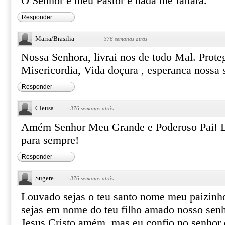
O Senhor é meu Pastor e nada me faltará.
Responder
Maria/Brasilia
·
376 semanas atrás
Nossa Senhora, livrai nos de todo Mal. Prote
Misericordia, Vida doçura , esperanca nossa 
Responder
Cleusa
·
376 semanas atrás
Amém Senhor Meu Grande e Poderoso Pai! L
para sempre!
Responder
Sugere
·
376 semanas atrás
Louvado sejas o teu santo nome meu paizinh
sejas em nome do teu filho amado nosso senh
Jesus Cristo amém, mas eu confio no senhor 