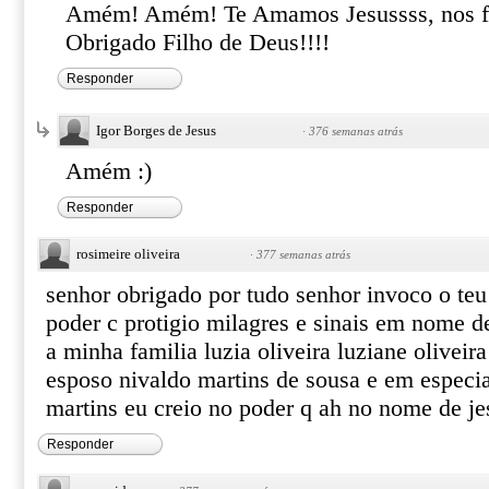
Amém! Amém! Te Amamos Jesussss, nos fiz
Obrigado Filho de Deus!!!!
Responder
Igor Borges de Jesus
·
376 semanas atrás
Amém :)
Responder
rosimeire oliveira
·
377 semanas atrás
senhor obrigado por tudo senhor invoco o te
poder c protigio milagres e sinais em nome d
a minha familia luzia oliveira luziane oliveir
esposo nivaldo martins de sousa e em especi
martins eu creio no poder q ah no nome de j
Responder