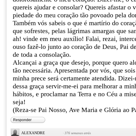
quereis ajudar e consolar? Quereis afastar o 
piedade do meu coração tão povoado pela do
Também vós sabeis o que é martírio do coraçã
que sofrestes, pelas lágrimas amargas que sa
ah! vinde em meu auxílio! Falai, rezai, inter
ouso fazê-lo junto ao coração de Deus, Pai de
de toda a consolação.
Alcançai a graça que desejo, porque quero al
tão necessária. Apresentada por vós, que sois
minha prece será certamente atendida. Dizei
dessa graça servir-me-ei para melhorar a min
hábitos, e proclamar na Terra e no Céu a mis
seja!
(Reza-se Pai Nosso, Ave Maria e Glória ao Pa
Responder
ALEXANDRE
·
376 semanas atrás