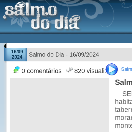
16/09
Salmo do Dia - 16/09/2024
2024
0 comentários
820 visualizações
Salm
SE
habit
tabe
morar
mont