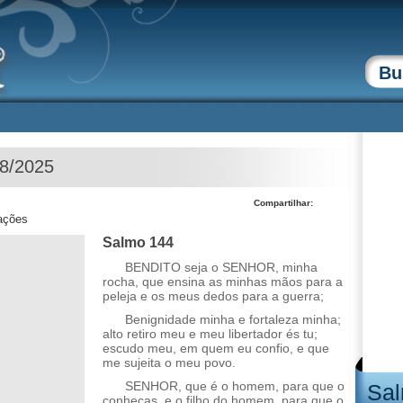
08/2025
Compartilhar:
zações
Salmo 144
BENDITO seja o SENHOR, minha
rocha, que ensina as minhas mãos para a
peleja e os meus dedos para a guerra;
Benignidade minha e fortaleza minha;
alto retiro meu e meu libertador és tu;
escudo meu, em quem eu confio, e que
me sujeita o meu povo.
SENHOR, que é o homem, para que o
Sal
conheças, e o filho do homem, para que o