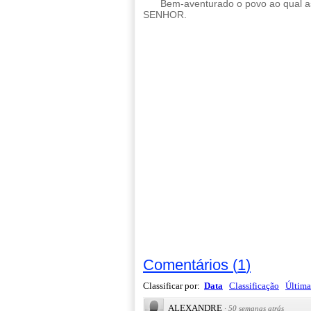
Bem-aventurado o povo ao qual a
SENHOR.
Comentários
(
1
)
Classificar por:
Data
Classificação
Última
ALEXANDRE
·
50 semanas atrás