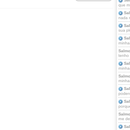
que m
Sa
nada m
Sa
sua pl
Sa
minha
Salmo
tenho
Sa
minha 
Salmo
minha;
Sa
podero
Sa
porque
Salmo
me dei
Sa