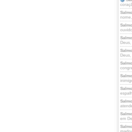
coraçã
Salmo
nome, 
Salmo
ouvido
Salmo
Deus, 
Salmo
Deus, 
Salmo
congr
Salmo
inimigo
Salmo
espalh
Salmo
atende
Salmo
em Deu
Salmo
madrug