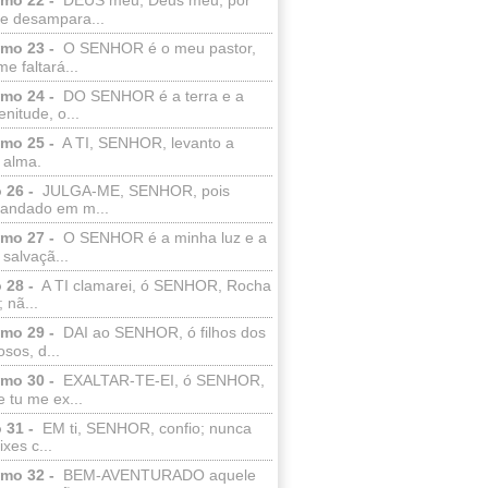
e desampara...
lmo 23 -
O SENHOR é o meu pastor,
e faltará...
lmo 24 -
DO SENHOR é a terra e a
enitude, o...
lmo 25 -
A TI, SENHOR, levanto a
 alma.
 26 -
JULGA-ME, SENHOR, pois
 andado em m...
lmo 27 -
O SENHOR é a minha luz e a
salvaçã...
 28 -
A TI clamarei, ó SENHOR, Rocha
 nã...
lmo 29 -
DAI ao SENHOR, ó filhos dos
sos, d...
lmo 30 -
EXALTAR-TE-EI, ó SENHOR,
 tu me ex...
 31 -
EM ti, SENHOR, confio; nunca
xes c...
lmo 32 -
BEM-AVENTURADO aquele