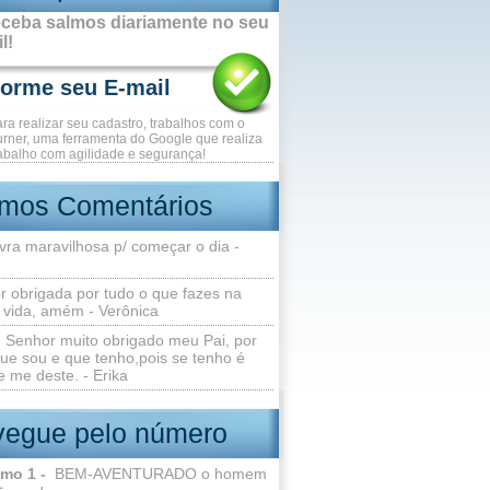
ceba salmos diariamente no seu
l!
ara realizar seu cadastro, trabalhos com o
rner, uma ferramenta do Google que realiza
abalho com agilidade e segurança!
imos Comentários
vra maravilhosa p/ começar o dia -
r obrigada por tudo o que fazes na
 vida, amém - Verônica
Senhor muito obrigado meu Pai, por
ue sou e que tenho,pois se tenho é
 me deste. - Erika
egue pelo número
lmo 1 -
BEM-AVENTURADO o homem