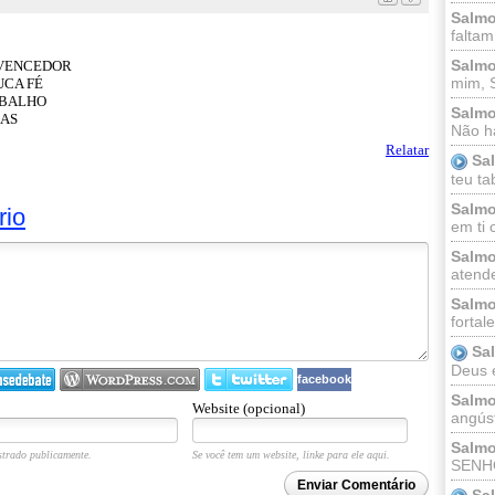
Salmo
faltam
Salmo
 VENCEDOR
mim, 
UCA FÉ
ABALHO
Salmo
ÇAS
Não há
Relatar
Sa
teu ta
Salmo
rio
em ti 
Salmo
atende
Salmo
fortal
Sa
Deus e 
facebook
Salmo
Website (opcional)
angúst
Salmo
trado publicamente.
Se você tem um website, linke para ele aqui.
SENHO
Enviar Comentário
Sa