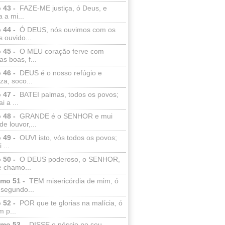
 43 -
FAZE-ME justiça, ó Deus, e
a a mi...
 44 -
Ó DEUS, nós ouvimos com os
 ouvido...
 45 -
O MEU coração ferve com
as boas, f...
 46 -
DEUS é o nosso refúgio e
eza, soco...
 47 -
BATEI palmas, todos os povos;
i a ...
 48 -
GRANDE é o SENHOR e mui
de louvor,...
 49 -
OUVI isto, vós todos os povos;
 ...
 50 -
O DEUS poderoso, o SENHOR,
e chamo...
lmo 51 -
TEM misericórdia de mim, ó
 segundo...
 52 -
POR que te glorias na malícia, ó
 p...
lmo 53 -
DISSE o néscio no seu