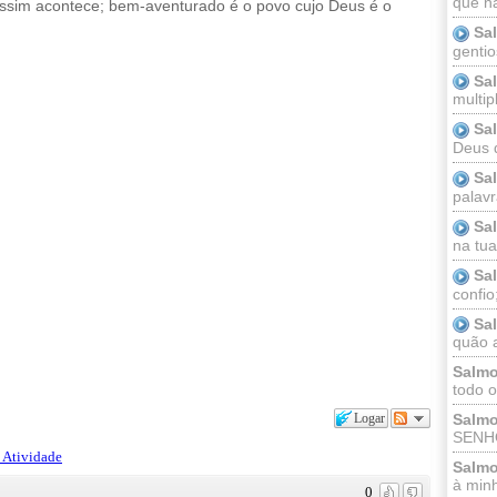
que n
ssim acontece; bem-aventurado é o povo cujo Deus é o
Sa
gentio
Sa
multip
Sa
Deus 
Sa
palav
Sa
na tua 
Sa
confio
Sa
quão a
Salmo
todo o
Logar
Salmo
SENHO
 Atividade
Salmo
à minh
0