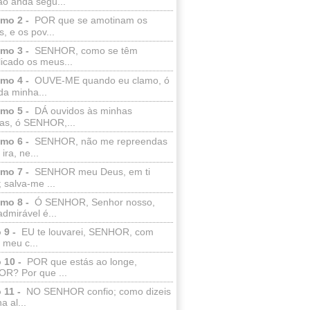
ão anda segu...
lmo 2 -
POR que se amotinam os
s, e os pov...
lmo 3 -
SENHOR, como se têm
licado os meus...
lmo 4 -
OUVE-ME quando eu clamo, ó
da minha...
lmo 5 -
DÁ ouvidos às minhas
ras, ó SENHOR,...
lmo 6 -
SENHOR, não me repreendas
ira, ne...
lmo 7 -
SENHOR meu Deus, em ti
; salva-me ...
lmo 8 -
Ó SENHOR, Senhor nosso,
dmirável é...
 9 -
EU te louvarei, SENHOR, com
 meu c...
 10 -
POR que estás ao longe,
R? Por que ...
 11 -
NO SENHOR confio; como dizeis
a al...