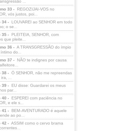
ransgressão ...
lmo 33 -
REGOZIJAI-VOS no
, vós justos, poi...
 34 -
LOUVAREI ao SENHOR em todo
o; o se...
 35 -
PLEITEIA, SENHOR, com
s que pleite...
lmo 36 -
A TRANSGRESSÃO do ímpio
 íntimo do...
lmo 37 -
NÃO te indignes por causa
lfeitore...
 38 -
Ó SENHOR, não me repreendas
ira, ...
 39 -
EU disse: Guardarei os meus
os par...
 40 -
ESPEREI com paciência no
R, e ele s...
 41 -
BEM-AVENTURADO é aquele
ende ao po...
 42 -
ASSIM como o cervo brama
correntes...