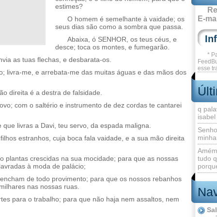
estimes?
Re
E-mai
O homem é semelhante à vaidade; os
seus dias são como a sombra que passa.
Abaixa, ó SENHOR, os teus céus, e
desce; toca os montes, e fumegarão.
* P
envia as tuas flechas, e desbarata-os.
FeedBu
esse tr
o; livra-me, e arrebata-me das muitas águas e das mãos dos
Últ
o direita é a destra de falsidade.
novo; com o saltério e instrumento de dez cordas te cantarei
q pala
isabel
 e que livras a Davi, teu servo, da espada maligna.
Senho
minha
ilhos estranhos, cuja boca fala vaidade, e a sua mão direita
Amém 
o plantas crescidas na sua mocidade; para que as nossas
tudo q
lavradas à moda de palácio;
porque
 encham de todo provimento; para que os nossos rebanhos
milhares nas nossas ruas.
Nav
rtes para o trabalho; para que não haja nem assaltos, nem
Sa