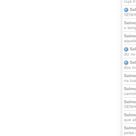
cuja t
Sa
SENHOR
Salmo
o temp
Salmo
aquele
Sa
diz no
Sa
dos ma
Salmo
na tua 
Salmo
caminh
Salmo
SENHO
Salmo
que at
Salmo
pelas 