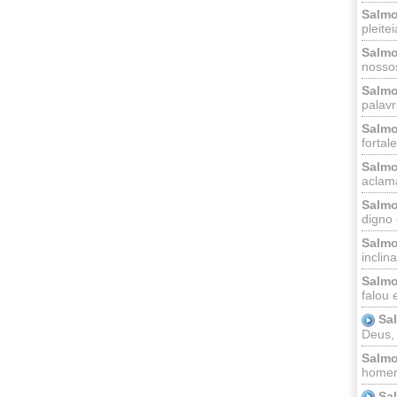
Salmo
pleitei
Salmo
nossos
Salmo
palavr
Salmo
fortal
Salmo
aclama
Salmo
digno 
Salmo
inclinai
Salmo
falou 
Sa
Deus,
Salmo
homem
Sa