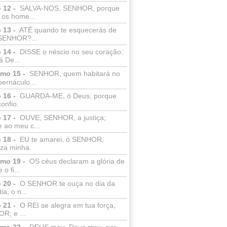
 12 -
SALVA-NOS, SENHOR, porque
 os home...
 13 -
ATÉ quando te esquecerás de
SENHOR?...
 14 -
DISSE o néscio no seu coração:
 De...
lmo 15 -
SENHOR, quem habitará no
bernáculo...
 16 -
GUARDA-ME, ó Deus, porque
confio.
 17 -
OUVE, SENHOR, a justiça;
 ao meu c...
 18 -
EU te amarei, ó SENHOR,
eza minha.
lmo 19 -
OS céus declaram a glória de
o fi...
 20 -
O SENHOR te ouça no dia da
ia, o n...
 21 -
O REI se alegra em tua força,
R; e ...
lmo 22 -
DEUS meu, Deus meu, por