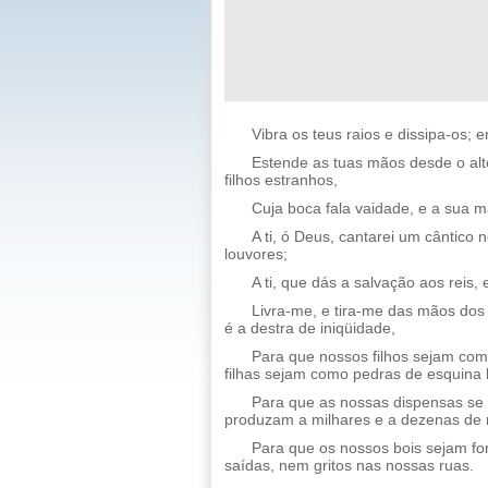
Vibra os teus raios e dissipa-os; 
Estende as tuas mãos desde o alt
filhos estranhos,
Cuja boca fala vaidade, e a sua mã
A ti, ó Deus, cantarei um cântico 
louvores;
A ti, que dás a salvação aos reis,
Livra-me, e tira-me das mãos dos f
é a destra de iniqüidade,
Para que nossos filhos sejam com
filhas sejam como pedras de esquina 
Para que as nossas dispensas se
produzam a milhares e a dezenas de 
Para que os nossos bois sejam fo
saídas, nem gritos nas nossas ruas.