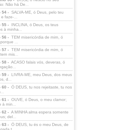
o: Não há De...
 54 -
SALVA-ME, ó Deus, pelo teu
e faze-...
 55 -
INCLINA, ó Deus, os teus
s à minha...
 56 -
TEM misericórdia de mim, ó
porque ...
 57 -
TEM misericórdia de mim, ó
tem mis...
 58 -
ACASO falais vós, deveras, ó
egação...
 59 -
LIVRA-ME, meu Deus, dos meus
s, d...
 60 -
Ó DEUS, tu nos rejeitaste, tu nos
...
 61 -
OUVE, ó Deus, o meu clamor;
 à min...
 62 -
A MINHA alma espera somente
s; del...
 63 -
Ó DEUS, tu és o meu Deus, de
ada t...