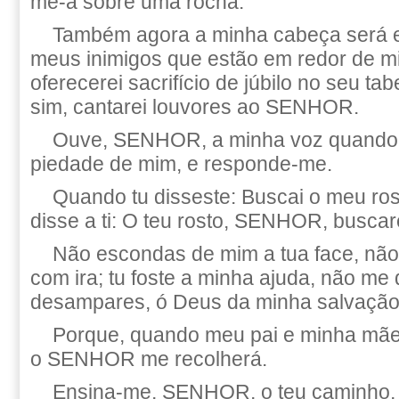
me-á sobre uma rocha.
Também agora a minha cabeça será e
meus inimigos que estão em redor de mi
oferecerei sacrifício de júbilo no seu tab
sim, cantarei louvores ao SENHOR.
Ouve, SENHOR, a minha voz quando
piedade de mim, e responde-me.
Quando tu disseste: Buscai o meu ro
disse a ti: O teu rosto, SENHOR, buscar
Não escondas de mim a tua face, não 
com ira; tu foste a minha ajuda, não m
desampares, ó Deus da minha salvação
Porque, quando meu pai e minha mã
o SENHOR me recolherá.
Ensina-me, SENHOR, o teu caminho, 