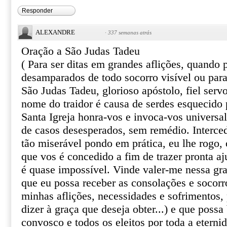
Responder
ALEXANDRE
·
337 semanas atrás
Oração a São Judas Tadeu
( Para ser ditas em grandes aflições, quando
desamparados de todo socorro visível ou par
São Judas Tadeu, glorioso apóstolo, fiel serv
nome do traidor é causa de serdes esquecido 
Santa Igreja honra-vos e invoca-vos univers
de casos desesperados, sem remédio. Interce
tão miserável pondo em prática, eu lhe rogo, o
que vos é concedido a fim de trazer pronta aj
é quase impossível. Vinde valer-me nessa gr
que eu possa receber as consolações e socor
minhas aflições, necessidades e sofrimentos, 
dizer à graça que deseja obter...) e que poss
convosco e todos os eleitos por toda a eterni