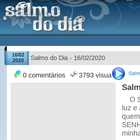
16/02
Salmo do Dia - 16/02/2020
2020
0 comentários
3793 visualizações
Salm
O 
luz e
quem
SENH
minha