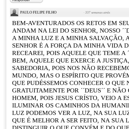
Responder
PAULO FELIPE FILHO
·
337 semanas atrás
BEM-AVENTURADOS OS RETOS EM SE
ANDAM NA LEI DO SENHOR, NOSSO ´´D
A MINHA LUZ E A MINHA SALVAÇÃO, 
SENHOR É A FORÇA DA MINHA VIDA 
RECEAREI, POIS AQUELE QUE TEME A ´
BEM, AQUELE QUE EXERCE A JUSTIÇA,
SABEDORIA, POIS NOS NÃO RECEBEMO
MUNDO, MAS O ESPÍRITO QUE PROVÉM
QUE PUDÉSSEMOS CONHECER O QUE 
GRATUITAMENTE POR ´´DEUS´´ E NÃO
HOMEM, POIS JESUS CRÍSTO, VEIO A 
ILUMINAR OS CAMINHOS DA HUMANID
LUZ PODEMOS VER A LUZ, NA SUA LU
QUE É MELHOR A SER FEITO, NA SUA
DISTINGUIR O QUE CONVÉM E DO QU