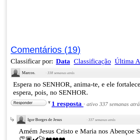
Comentários
(
19
)
Classificar por:
Data
Classificação
Última A
Marcos.
·
338 semanas atrás
Espera no SENHOR, anima-te, e ele fortalece
espera, pois, no SENHOR.
1 resposta
Responder
·
ativo 337 semanas atrá
Igor Borges de Jesus
·
337 semanas atrás
Amém Jesus Cristo e Maria nos Abençoe 
👏🏾✔️🚀❤️❤️❤️