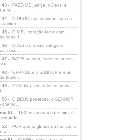
 43 -
FAZE-ME justiça, ó Deus, e
a a mi...
 44 -
Ó DEUS, nós ouvimos com os
 ouvido...
 45 -
O MEU coração ferve com
as boas, f...
 46 -
DEUS é o nosso refúgio e
eza, soco...
 47 -
BATEI palmas, todos os povos;
i a ...
 48 -
GRANDE é o SENHOR e mui
de louvor,...
 49 -
OUVI isto, vós todos os povos;
 ...
 50 -
O DEUS poderoso, o SENHOR,
e chamo...
lmo 51 -
TEM misericórdia de mim, ó
 segundo...
 52 -
POR que te glorias na malícia, ó
 p...
lmo 53 -
DISSE o néscio no seu