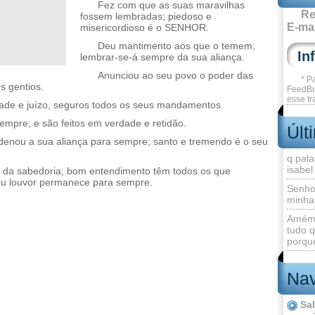
Fez com que as suas maravilhas
Re
fossem lembradas; piedoso e
E-mai
misericordioso é o SENHOR.
Deu mantimento aos que o temem;
lembrar-se-á sempre da sua aliança.
Anunciou ao seu povo o poder das
* P
s gentios.
FeedBu
esse tr
ade e juízo, seguros todos os seus mandamentos.
mpre; e são feitos em verdade e retidão.
Últ
denou a sua aliança para sempre; santo e tremendo é o seu
q pala
isabel
 da sabedoria; bom entendimento têm todos os que
u louvor permanece para sempre.
Senho
minha
Amém 
tudo q
porque
Nav
Sa