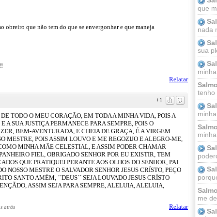
que m
Sa
mo obreiro que não tem do que se envergonhar e que maneja
nada m
Sa
sua pl
Sa
!
minha
Relatar
Salmo
tenho
+1
Sa
minha 
 DE TODO O MEU CORAÇÃO, EM TODA A MINHA VIDA, POIS A
E A SUA JUSTIÇA PERMANECE PARA SEMPRE, POIS O
Salmo
IZER, BEM-AVENTURADA, E CHEIA DE GRAÇA, É A VIRGEM
minha;
SO MESTRE, POIS ASSIM LOUVO E ME REGOZIJO E ALEGRO-ME,
COMO MINHA MÃE CELESTIAL, E ASSIM PODER CHAMAR
Sa
PANHEIRO FIEL, OBRIGADO SENHOR POR EU EXISTIR, TEM
podero
ADOS QUE PRATIQUEI PERANTE AOS OLHOS DO SENHOR, PAI
Sa
DO NOSSO MESTRE O SALVADOR SENHOR JESUS CRÍSTO, PEÇO
porque
RITO SANTO AMÉM, ´´DEUS´´ SEJA LOUVADO JESUS CRÍSTO
ENÇÃDO, ASSIM SEJA PARA SEMPRE, ALELUIA, ALELUIA,
Salmo
me dei
Relatar
s atrás
Sa