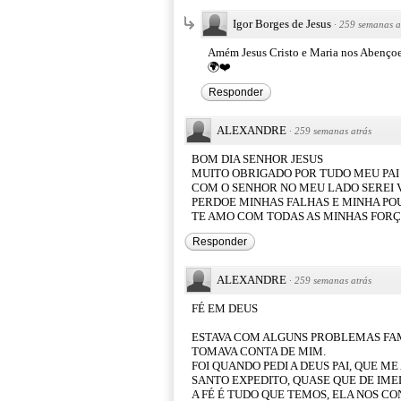
Igor Borges de Jesus
·
259 semanas a
Amém Jesus Cristo e Maria nos Abenço
🌍❤️
Responder
ALEXANDRE
·
259 semanas atrás
BOM DIA SENHOR JESUS
MUITO OBRIGADO POR TUDO MEU PAI
COM O SENHOR NO MEU LADO SEREI
PERDOE MINHAS FALHAS E MINHA PO
TE AMO COM TODAS AS MINHAS FOR
Responder
ALEXANDRE
·
259 semanas atrás
FÉ EM DEUS
ESTAVA COM ALGUNS PROBLEMAS FAM
TOMAVA CONTA DE MIM.
FOI QUANDO PEDI A DEUS PAI, QUE ME
SANTO EXPEDITO, QUASE QUE DE IMED
A FÉ É TUDO QUE TEMOS, ELA NOS C