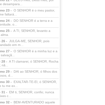
e desampara...
lmo 23 -
O SENHOR é o meu pastor,
e faltará...
lmo 24 -
DO SENHOR é a terra e a
enitude, o...
lmo 25 -
A TI, SENHOR, levanto a
 alma.
 26 -
JULGA-ME, SENHOR, pois
 andado em m...
lmo 27 -
O SENHOR é a minha luz e a
salvaçã...
 28 -
A TI clamarei, ó SENHOR, Rocha
 nã...
lmo 29 -
DAI ao SENHOR, ó filhos dos
sos, d...
lmo 30 -
EXALTAR-TE-EI, ó SENHOR,
 tu me ex...
 31 -
EM ti, SENHOR, confio; nunca
xes c...
lmo 32 -
BEM-AVENTURADO aquele