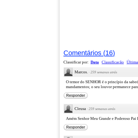
Comentários
(
16
)
Classificar por:
Data
Classificação
Última
Marcos.
·
259 semanas atrás
O temor do SENHOR é o princípio da sabed
mandamentos; o seu louvor permanece para
Responder
Cleusa
·
259 semanas atrás
Amém Senhor Meu Grande e Poderoso Pai L
Responder