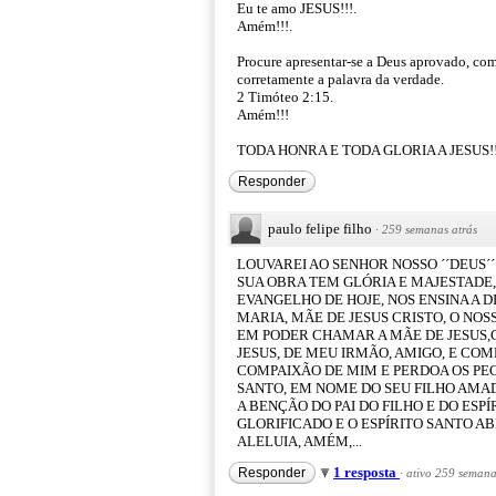
Eu te amo JESUS!!!.
Amém!!!.
Procure apresentar-se a Deus aprovado, co
corretamente a palavra da verdade.
2 Timóteo 2:15.
Amém!!!
TODA HONRA E TODA GLORIA A JESUS!!
Responder
paulo felipe filho
·
259 semanas atrás
LOUVAREI AO SENHOR NOSSO ´´DEUS´´
SUA OBRA TEM GLÓRIA E MAJESTADE, 
EVANGELHO DE HOJE, NOS ENSINA A D
MARIA, MÃE DE JESUS CRISTO, O NOS
EM PODER CHAMAR A MÃE DE JESUS,
JESUS, DE MEU IRMÃO, AMIGO, E COM
COMPAIXÃO DE MIM E PERDOA OS PEC
SANTO, EM NOME DO SEU FILHO AMA
A BENÇÃO DO PAI DO FILHO E DO ESPÍ
GLORIFICADO E O ESPÍRITO SANTO AB
ALELUIA, AMÉM,...
1 resposta
Responder
·
ativo 259 semana