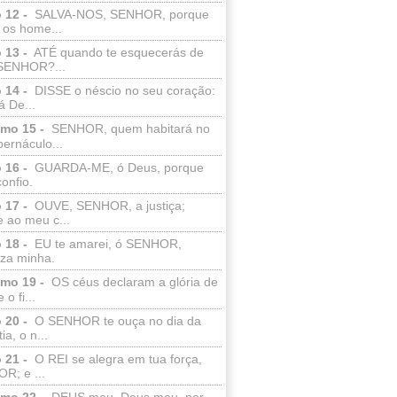
 12 -
SALVA-NOS, SENHOR, porque
 os home...
 13 -
ATÉ quando te esquecerás de
SENHOR?...
 14 -
DISSE o néscio no seu coração:
 De...
lmo 15 -
SENHOR, quem habitará no
bernáculo...
 16 -
GUARDA-ME, ó Deus, porque
confio.
 17 -
OUVE, SENHOR, a justiça;
 ao meu c...
 18 -
EU te amarei, ó SENHOR,
eza minha.
lmo 19 -
OS céus declaram a glória de
o fi...
 20 -
O SENHOR te ouça no dia da
ia, o n...
 21 -
O REI se alegra em tua força,
R; e ...
lmo 22 -
DEUS meu, Deus meu, por