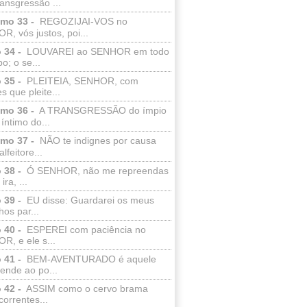
ransgressão ...
lmo 33 -
REGOZIJAI-VOS no
, vós justos, poi...
 34 -
LOUVAREI ao SENHOR em todo
o; o se...
 35 -
PLEITEIA, SENHOR, com
s que pleite...
lmo 36 -
A TRANSGRESSÃO do ímpio
 íntimo do...
lmo 37 -
NÃO te indignes por causa
lfeitore...
 38 -
Ó SENHOR, não me repreendas
ira, ...
 39 -
EU disse: Guardarei os meus
os par...
 40 -
ESPEREI com paciência no
R, e ele s...
 41 -
BEM-AVENTURADO é aquele
ende ao po...
 42 -
ASSIM como o cervo brama
correntes...