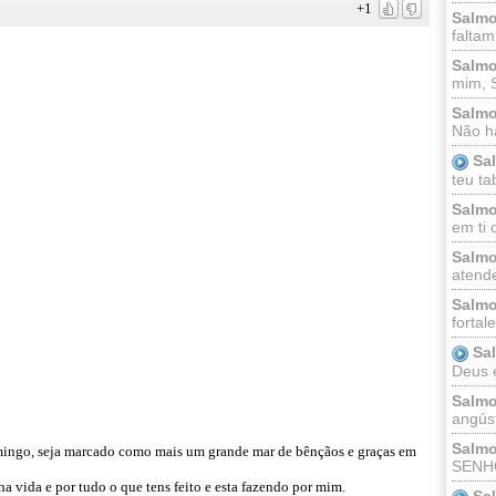
+1
Salmo
faltam
Salmo
mim, 
Salmo
Não há
Sa
teu ta
Salmo
em ti 
Salmo
atende
Salmo
fortal
Sa
Deus e 
Salmo
angúst
Salmo
omingo, seja marcado como mais um grande mar de bênçãos e graças em
SENHO
 vida e por tudo o que tens feito e esta fazendo por mim.
Sa