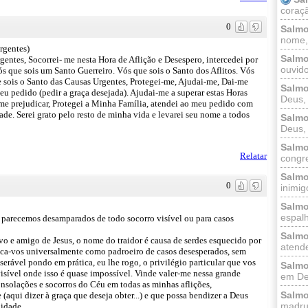
coraçã
0
Salmo
nome, 
rgentes)
Salmo
entes, Socorrei- me nesta Hora de Aflição e Desespero, intercedei por
ouvido
s que sois um Santo Guerreiro. Vós que sois o Santo dos Aflitos. Vós
 sois o Santo das Causas Urgentes, Protegei-me, Ajudai-me, Dai-me
Salmo
u pedido (pedir a graça desejada). Ajudai-me a superar estas Horas
Deus, 
 me prejudicar, Protegei a Minha Família, atendei ao meu pedido com
de. Serei grato pelo resto de minha vida e levarei seu nome a todos
Salmo
Deus, 
Salmo
Relatar
congr
Salmo
0
inimigo
Salmo
espalh
do parecemos desamparados de todo socorro visível ou para casos
Salmo
rvo e amigo de Jesus, o nome do traidor é causa de serdes esquecido por
atende
voca-vos universalmente como padroeiro de casos desesperados, sem
erável pondo em prática, eu lhe rogo, o privilégio particular que vos
Salmo
visível onde isso é quase impossível. Vinde valer-me nessa grande
em Deu
onsolações e socorros do Céu em todas as minhas aflições,
Salmo
(aqui dizer à graça que deseja obter...) e que possa bendizer a Deus
madrug
nidade.