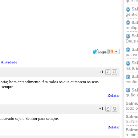
que n
Sa
gentio
Sa
multip
Sa
Deus 
Sa
Logar
palav
 Atividade
Sa
na tua 
+1
Sa
confio
oria; bom entendimento têm todos os que cumprem os seus
 sempre.
Sa
quão a
Relatar
Salmo
todo o
+1
Salmo
ouvado seja o Senhor para sempre.
SENHO
Relatar
Salmo
à minh