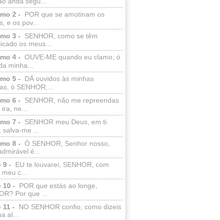
ão anda segu...
lmo 2 -
POR que se amotinam os
s, e os pov...
lmo 3 -
SENHOR, como se têm
licado os meus...
lmo 4 -
OUVE-ME quando eu clamo, ó
da minha...
lmo 5 -
DÁ ouvidos às minhas
ras, ó SENHOR,...
lmo 6 -
SENHOR, não me repreendas
ira, ne...
lmo 7 -
SENHOR meu Deus, em ti
; salva-me ...
lmo 8 -
Ó SENHOR, Senhor nosso,
dmirável é...
 9 -
EU te louvarei, SENHOR, com
 meu c...
 10 -
POR que estás ao longe,
R? Por que ...
 11 -
NO SENHOR confio; como dizeis
a al...