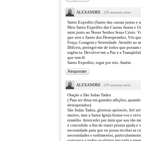
ALEXANDRE
·
259 semanas atrás
Santo Expedito (Santo das causas justas e u
Meu Santo Expedito das Causas Justas e Urg
mim junto ao Nosso Senhor Jesus Cristo. Vó
que sois o Santo dos Desesperados, Vós que
Força, Coragem e Serenidade. Atendei ao me
Difíceis, protegei-me de todos que possam
urgência. Devolvei-me a Paz e a Tranqüilida
que tem fé.
Santo Expedito, rogai por nós. Amém.
Responder
ALEXANDRE
·
259 semanas atrás
Oração a São Judas Tadeu
( Para ser ditas em grandes aflições, quan
desesperados)
São Judas Tadeu, glorioso apóstolo, fiel se
muitos, mas a Santa Igreja honra-vos e in
remédio. Intercedei por mim que sou tão mis
é concedido a fim de trazer pronta ajuda e 
necessidade para que eu possa receber as c
necessidades e sofrimentos, particularmente 
convosco e todos os eleitos por toda a eter