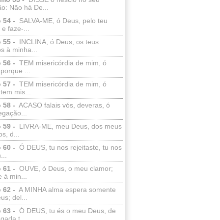
o: Não há De...
 54 -
SALVA-ME, ó Deus, pelo teu
e faze-...
 55 -
INCLINA, ó Deus, os teus
s à minha...
 56 -
TEM misericórdia de mim, ó
porque ...
 57 -
TEM misericórdia de mim, ó
tem mis...
 58 -
ACASO falais vós, deveras, ó
egação...
 59 -
LIVRA-ME, meu Deus, dos meus
s, d...
 60 -
Ó DEUS, tu nos rejeitaste, tu nos
...
 61 -
OUVE, ó Deus, o meu clamor;
 à min...
 62 -
A MINHA alma espera somente
s; del...
 63 -
Ó DEUS, tu és o meu Deus, de
ada t...