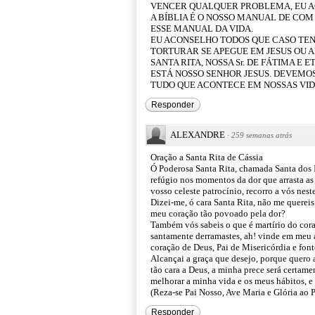
VENCER QUALQUER PROBLEMA, EU A
A BÍBLIA É O NOSSO MANUAL DE COM 
ESSE MANUAL DA VIDA.
EU ACONSELHO TODOS QUE CASO TE
TORTURAR SE APEGUE EM JESUS OU AL
SANTA RITA, NOSSA Sr. DE FÁTIMA E
ESTÁ NOSSO SENHOR JESUS. DEVEMOS
TUDO QUE ACONTECE EM NOSSAS VID
Responder
ALEXANDRE
·
259 semanas atrás
Oração a Santa Rita de Cássia
Ó Poderosa Santa Rita, chamada Santa dos 
refúgio nos momentos da dor que arrasta a
vosso celeste patrocínio, recorro a vós nes
Dizei-me, ó cara Santa Rita, não me quereis
meu coração tão povoado pela dor?
Também vós sabeis o que é martírio do coraç
santamente derramastes, ah! vinde em meu au
coração de Deus, Pai de Misericórdia e font
Alcançai a graça que desejo, porque quero a
tão cara a Deus, a minha prece será certame
melhorar a minha vida e os meus hábitos, e 
(Reza-se Pai Nosso, Ave Maria e Glória ao P
Responder