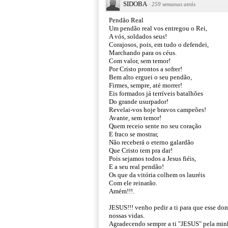
SIDOBA
·
259 semanas atrás
Pendão Real
Um pendão real vos entregou o Rei,
A vós, soldados seus!
Corajosos, pois, em tudo o defendei,
Marchando para os céus.
Com valor, sem temor!
Por Cristo prontos a sofrer!
Bem alto erguei o seu pendão,
Firmes, sempre, até morrer!
Eis formados já terríveis batalhões
Do grande usurpador!
Revelai-vos hoje bravos campeões!
Avante, sem temor!
Quem receio sente no seu coração
E fraco se mostrar,
Não receberá o eterno galardão
Que Cristo tem pra dar!
Pois sejamos todos a Jesus fiéis,
E a seu real pendão!
Os que da vitória colhem os lauréis
Com ele reinarão.
Amém!!!.
JESUS!!! venho pedir a ti para que esse d
nossas vidas.
Agradecendo sempre a ti "JESUS" pela minha