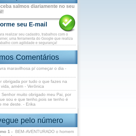
ceba salmos diariamente no seu
l!
ara realizar seu cadastro, trabalhos com o
rner, uma ferramenta do Google que realiza
abalho com agilidade e segurança!
imos Comentários
vra maravilhosa p/ começar o dia -
r obrigada por tudo o que fazes na
 vida, amém - Verônica
Senhor muito obrigado meu Pai, por
ue sou e que tenho,pois se tenho é
 me deste. - Erika
egue pelo número
lmo 1 -
BEM-AVENTURADO o homem