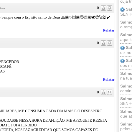
cuja t
0
trás
Sa
SENHOR
e Sempre com o Espírito santo de Deus 🙏🏾✨🙌🏾😇👏🏾🕊️😍🚀💒✔️
Salmo
o temp
Relatar
Salmo
aquele
0
Sa
diz no
Sa
 VENCEDOR
dos ma
UCA FÉ
ÇAS
Salmo
na tua 
Relatar
Salmo
caminh
0
Salmo
SENHO
ILIARES, ME CONSUMIA CADA DIA MAIS E O DESESPERO
Salmo
que at
 AJUDASSE NESSA HORA DE AFLIÇÃO, ME APEGUEI E REZEI A
Salmo
IATO FUI ATENDIDO.
pelas 
ONFORTA, NOS FAZ ACREDITAR QUE SOMOS CAPAZES DE