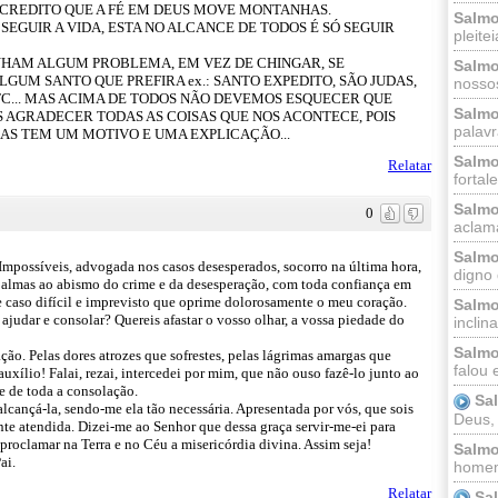
CREDITO QUE A FÉ EM DEUS MOVE MONTANHAS.
Salmo
SEGUIR A VIDA, ESTA NO ALCANCE DE TODOS É SÓ SEGUIR
pleitei
NHAM ALGUM PROBLEMA, EM VEZ DE CHINGAR, SE
Salmo
GUM SANTO QUE PREFIRA ex.: SANTO EXPEDITO, SÃO JUDAS,
nossos
 ETC... MAS ACIMA DE TODOS NÃO DEVEMOS ESQUECER QUE
Salmo
 AGRADECER TODAS AS COISAS QUE NOS ACONTECE, POIS
palavr
AS TEM UM MOTIVO E UMA EXPLICAÇÃO...
Salmo
Relatar
fortal
Salmo
0
aclama
Salmo
Impossíveis, advogada nos casos desesperados, socorro na última hora,
digno 
s almas ao abismo do crime e da desesperação, com toda confiança em
te caso difícil e imprevisto que oprime dolorosamente o meu coração.
Salmo
 ajudar e consolar? Quereis afastar o vosso olhar, a vossa piedade do
inclinai
Salmo
ão. Pelas dores atrozes que sofrestes, pelas lágrimas amargas que
falou 
xílio! Falai, rezai, intercedei por mim, que não ouso fazê-lo junto ao
e de toda a consolação.
Sa
lcançá-la, sendo-me ela tão necessária. Apresentada por vós, que sois
Deus,
nte atendida. Dizei-me ao Senhor que dessa graça servir-me-ei para
proclamar na Terra e no Céu a misericórdia divina. Assim seja!
Salmo
ai.
homem
Relatar
Sa