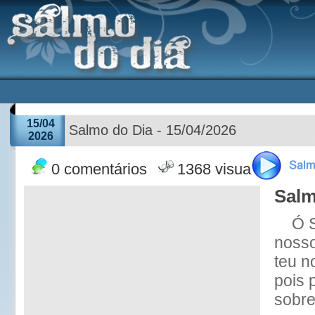
15/04
Salmo do Dia - 15/04/2026
2026
0 comentários
1368 visualizações
Salm
Ó 
nosso
teu n
pois 
sobre