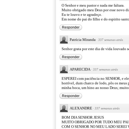
O Senhor e meu pastor e nada me faltara.
Muito obrigado meu Deus por esse novo di
Eu te louvo e te agradeço.
Em nome do pai do filho e do espirito san
Responder
Patrícia Miranda
·
337 semanas atrás
Senhor grata por este dia de vida louvado 
Responder
APARECIDA
·
337 semanas atrás
ESPEREI com paciência no SENHOR, e ele s
horrível, dum charco de lodo, pôs os meus 
minha boca, um hino ao nosso Deus; muitos
Responder
ALEXANDRE
·
337 semanas atrás
BOM DIA SENHOR JESUS
MUITO OBRIGADO POR TUDO MEU PAI
COM O SENHOR NO MEU LADO SEREI