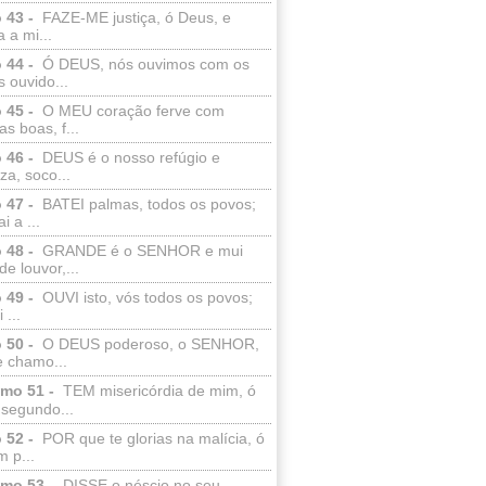
 43 -
FAZE-ME justiça, ó Deus, e
a a mi...
 44 -
Ó DEUS, nós ouvimos com os
 ouvido...
 45 -
O MEU coração ferve com
as boas, f...
 46 -
DEUS é o nosso refúgio e
eza, soco...
 47 -
BATEI palmas, todos os povos;
i a ...
 48 -
GRANDE é o SENHOR e mui
de louvor,...
 49 -
OUVI isto, vós todos os povos;
 ...
 50 -
O DEUS poderoso, o SENHOR,
e chamo...
lmo 51 -
TEM misericórdia de mim, ó
 segundo...
 52 -
POR que te glorias na malícia, ó
 p...
lmo 53 -
DISSE o néscio no seu