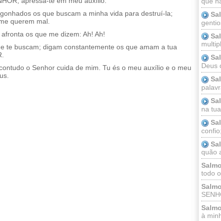
NHOR, apressa-te em meu auxílio.
que n
gonhados os que buscam a minha vida para destruí-la;
Sa
 me querem mal.
gentio
afronta os que me dizem: Ah! Ah!
Sa
multip
ue te buscam; digam constantemente os que amam a tua
R.
Sa
Deus 
contudo o Senhor cuida de mim. Tu és o meu auxílio e o meu
us.
Sa
palav
Sa
na tua 
Sa
confio
Sa
quão a
Salmo
todo o
Salmo
SENHO
Salmo
à minh