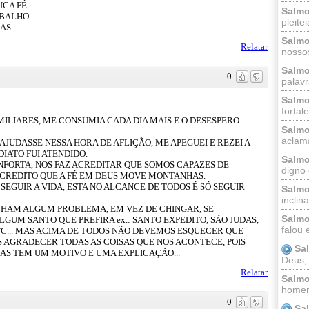
UCA FÉ
Salmo
ABALHO
pleitei
ÇAS
Salmo
Relatar
nossos
Salmo
0
palavr
Salmo
fortal
ILIARES, ME CONSUMIA CADA DIA MAIS E O DESESPERO
Salmo
aclama
 AJUDASSE NESSA HORA DE AFLIÇÃO, ME APEGUEI E REZEI A
IATO FUI ATENDIDO.
Salmo
ONFORTA, NOS FAZ ACREDITAR QUE SOMOS CAPAZES DE
digno 
CREDITO QUE A FÉ EM DEUS MOVE MONTANHAS.
SEGUIR A VIDA, ESTA NO ALCANCE DE TODOS É SÓ SEGUIR
Salmo
inclinai
NHAM ALGUM PROBLEMA, EM VEZ DE CHINGAR, SE
Salmo
GUM SANTO QUE PREFIRA ex.: SANTO EXPEDITO, SÃO JUDAS,
falou 
 ETC... MAS ACIMA DE TODOS NÃO DEVEMOS ESQUECER QUE
 AGRADECER TODAS AS COISAS QUE NOS ACONTECE, POIS
Sa
AS TEM UM MOTIVO E UMA EXPLICAÇÃO...
Deus,
Relatar
Salmo
homem
0
Sa