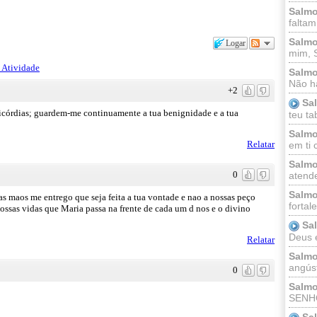
Salmo
faltam
Salmo
Logar
mim, 
 Atividade
Salmo
Não há
+2
Sa
icórdias; guardem-me continuamente a tua benignidade e a tua
teu ta
Salmo
Relatar
em ti 
Salmo
0
atende
Salmo
s maos me entrego que seja feita a tua vontade e nao a nossas peço
fortal
ssas vidas que Maria passa na frente de cada um d nos e o divino
Sa
Deus e 
Relatar
Salmo
angúst
0
Salmo
SENHO
Sa