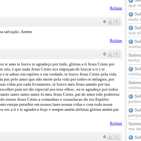
que m
Relatar
Sa
nada m
0
Sa
ha salvação..Amém
sua pl
Relatar
Sa
minha
0
Salmo
tenho
te amo te louvo te agradeço por tudo, glórias a ti Jesus Cristo por
Sa
re nós, é que nada Jesus Cristo nos impeçam de louvar a ti e te
minha 
o e te adoro em espírito e em verdade, te louvo Jesus Cristo pela vida
ela paz pelo amor que não morre pela vida por todos os milagres, por
Salmo
sas vidas por cada livramento, te louvo meu Jesus amado por tua
minha;
scolher para ser tão especial aos teus olhos , eu te agradeço por todos
santo santo santo santo és meu Jesus Cristo, pai de amor tido poderoso
Sa
vado eterno Jesus Cristo a comunhao e xonaolacao do teu Espírito
podero
amir estejas presebte em nossos lares nossas vidas e com toda nossa
u oro a ti e te agradeco hoje e sempre amém aleluias glórias amém pai
Sa
porque
Relatar
Salmo
me dei
0
Sa