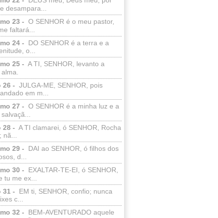
e desampara...
lmo 23 -
O SENHOR é o meu pastor,
e faltará...
lmo 24 -
DO SENHOR é a terra e a
enitude, o...
lmo 25 -
A TI, SENHOR, levanto a
 alma.
 26 -
JULGA-ME, SENHOR, pois
 andado em m...
lmo 27 -
O SENHOR é a minha luz e a
salvaçã...
 28 -
A TI clamarei, ó SENHOR, Rocha
 nã...
lmo 29 -
DAI ao SENHOR, ó filhos dos
sos, d...
lmo 30 -
EXALTAR-TE-EI, ó SENHOR,
 tu me ex...
 31 -
EM ti, SENHOR, confio; nunca
xes c...
lmo 32 -
BEM-AVENTURADO aquele