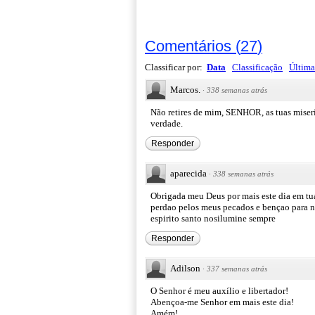
Comentários
(
27
)
Classificar por:
Data
Classificação
Última
Marcos.
·
338 semanas atrás
Não retires de mim, SENHOR, as tuas miser
verdade.
Responder
aparecida
·
338 semanas atrás
Obrigada meu Deus por mais este dia em tua
perdao pelos meus pecados e bençao para no
espirito santo nosilumine sempre
Responder
Adilson
·
337 semanas atrás
O Senhor é meu auxílio e libertador!
Abençoa-me Senhor em mais este dia!
Amém!