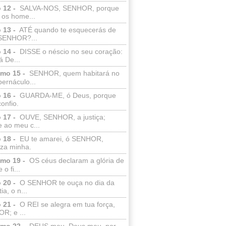
 12 -
SALVA-NOS, SENHOR, porque
 os home...
 13 -
ATÉ quando te esquecerás de
SENHOR?...
 14 -
DISSE o néscio no seu coração:
 De...
lmo 15 -
SENHOR, quem habitará no
bernáculo...
 16 -
GUARDA-ME, ó Deus, porque
confio.
 17 -
OUVE, SENHOR, a justiça;
 ao meu c...
 18 -
EU te amarei, ó SENHOR,
eza minha.
lmo 19 -
OS céus declaram a glória de
o fi...
 20 -
O SENHOR te ouça no dia da
ia, o n...
 21 -
O REI se alegra em tua força,
R; e ...
lmo 22 -
DEUS meu, Deus meu, por