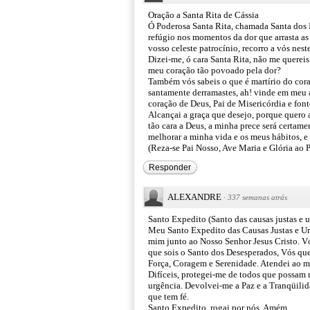
Oração a Santa Rita de Cássia
Ó Poderosa Santa Rita, chamada Santa dos 
refúgio nos momentos da dor que arrasta a
vosso celeste patrocínio, recorro a vós nes
Dizei-me, ó cara Santa Rita, não me quereis
meu coração tão povoado pela dor?
Também vós sabeis o que é martírio do coraç
santamente derramastes, ah! vinde em meu au
coração de Deus, Pai de Misericórdia e font
Alcançai a graça que desejo, porque quero a
tão cara a Deus, a minha prece será certame
melhorar a minha vida e os meus hábitos, e 
(Reza-se Pai Nosso, Ave Maria e Glória ao P
Responder
ALEXANDRE
·
337 semanas atrás
Santo Expedito (Santo das causas justas e u
Meu Santo Expedito das Causas Justas e Urg
mim junto ao Nosso Senhor Jesus Cristo. Vó
que sois o Santo dos Desesperados, Vós que
Força, Coragem e Serenidade. Atendei ao me
Difíceis, protegei-me de todos que possam
urgência. Devolvei-me a Paz e a Tranqüilida
que tem fé.
Santo Expedito, rogai por nós. Amém.