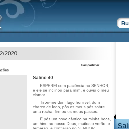
02/2020
Compartilhar:
zações
Salmo 40
ESPEREI com paciência no SENHOR,
e ele se inclinou para mim, e ouviu o meu
clamor.
Tirou-me dum lago horrível, dum
charco de lodo, pôs os meus pés sobre
uma rocha, firmou os meus passos.
E pôs um novo cântico na minha boca,
um hino ao nosso Deus; muitos o verão, e
Sal
temerão, e confiarão no SENHOR.