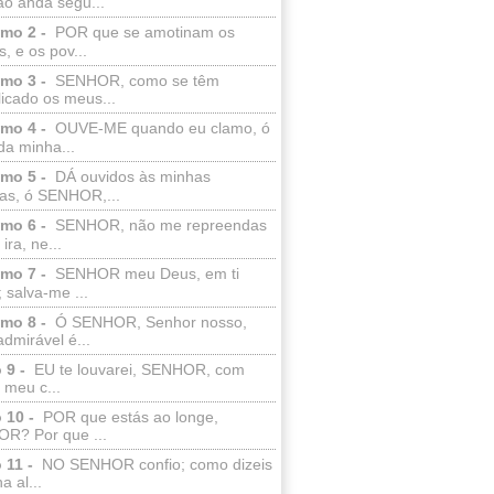
ão anda segu...
lmo 2 -
POR que se amotinam os
s, e os pov...
lmo 3 -
SENHOR, como se têm
licado os meus...
lmo 4 -
OUVE-ME quando eu clamo, ó
da minha...
lmo 5 -
DÁ ouvidos às minhas
ras, ó SENHOR,...
lmo 6 -
SENHOR, não me repreendas
ira, ne...
lmo 7 -
SENHOR meu Deus, em ti
; salva-me ...
lmo 8 -
Ó SENHOR, Senhor nosso,
dmirável é...
 9 -
EU te louvarei, SENHOR, com
 meu c...
 10 -
POR que estás ao longe,
R? Por que ...
 11 -
NO SENHOR confio; como dizeis
a al...