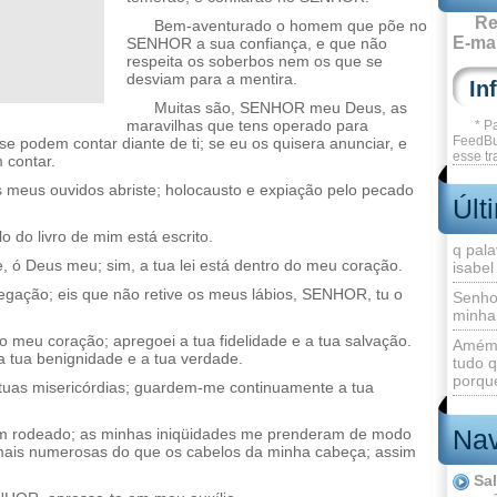
Re
Bem-aventurado o homem que põe no
E-mai
SENHOR a sua confiança, e que não
respeita os soberbos nem os que se
desviam para a mentira.
Muitas são, SENHOR meu Deus, as
maravilhas que tens operado para
* P
FeedBu
e podem contar diante de ti; se eu os quisera anunciar, e
esse tr
 contar.
 os meus ouvidos abriste; holocausto e expiação pelo pecado
Últ
o do livro de mim está escrito.
q pala
, ó Deus meu; sim, a tua lei está dentro do meu coração.
isabel
regação; eis que não retive os meus lábios, SENHOR, tu o
Senho
minha
do meu coração; apregoei a tua fidelidade e a tua salvação.
Amém 
 tua benignidade e a tua verdade.
tudo q
porque
tuas misericórdias; guardem-me continuamente a tua
Nav
 rodeado; as minhas iniqüidades me prenderam de modo
mais numerosas do que os cabelos da minha cabeça; assim
Sa