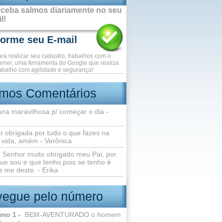
ceba salmos diariamente no seu
l!
ara realizar seu cadastro, trabalhos com o
rner, uma ferramenta do Google que realiza
abalho com agilidade e segurança!
imos Comentários
vra maravilhosa p/ começar o dia -
r obrigada por tudo o que fazes na
 vida, amém - Verônica
Senhor muito obrigado meu Pai, por
ue sou e que tenho,pois se tenho é
 me deste. - Erika
egue pelo número
lmo 1 -
BEM-AVENTURADO o homem