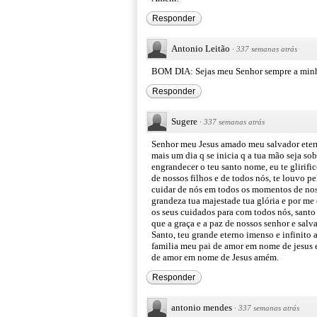
Responder
Antonio Leitão
·
337 semanas atrás
BOM DIA: Sejas meu Senhor sempre a min
Responder
Sugere
·
337 semanas atrás
Senhor meu Jesus amado meu salvador eterno 
mais um dia q se inicia q a tua mão seja sob
engrandecer o teu santo nome, eu te glirific
de nossos filhos e de todos nós, te louvo p
cuidar de nós em todos os momentos de nos
grandeza tua majestade tua glória e por me e
os seus cuidados para com todos nós, santo 
que a graça e a paz de nossos senhor e sal
Santo, teu grande eterno imenso e infinito 
familia meu pai de amor em nome de jesus e
de amor em nome de Jesus amém.
Responder
antonio mendes
·
337 semanas atrás