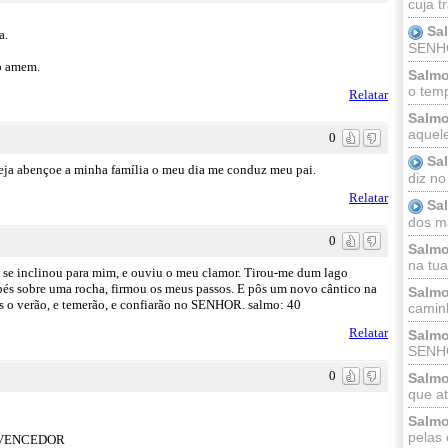
cuja t
Sa
a.
SENHOR
to amem.
Salmo
o temp
Relatar
Salmo
aquele
0
Sa
seja abençoe a minha família o meu dia me conduz meu pai.
diz no
Relatar
Sa
dos ma
0
Salmo
na tua 
e inclinou para mim, e ouviu o meu clamor. Tirou-me dum lago
pés sobre uma rocha, firmou os meus passos. E pôs um novo cântico na
Salmo
 o verão, e temerão, e confiarão no SENHOR. salmo: 40
caminh
Relatar
Salmo
SENHO
0
Salmo
que at
Salmo
pelas 
 VENCEDOR