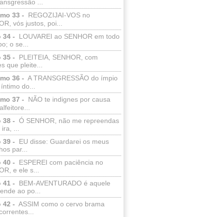
ransgressão ...
lmo 33 -
REGOZIJAI-VOS no
, vós justos, poi...
 34 -
LOUVAREI ao SENHOR em todo
o; o se...
 35 -
PLEITEIA, SENHOR, com
s que pleite...
lmo 36 -
A TRANSGRESSÃO do ímpio
 íntimo do...
lmo 37 -
NÃO te indignes por causa
lfeitore...
 38 -
Ó SENHOR, não me repreendas
ira, ...
 39 -
EU disse: Guardarei os meus
os par...
 40 -
ESPEREI com paciência no
R, e ele s...
 41 -
BEM-AVENTURADO é aquele
ende ao po...
 42 -
ASSIM como o cervo brama
correntes...