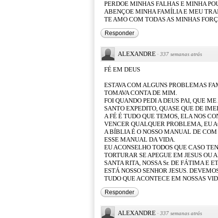
PERDOE MINHAS FALHAS E MINHA PO
ABENÇOE MINHA FAMÍLIA E MEU TR
TE AMO COM TODAS AS MINHAS FOR
Responder
ALEXANDRE
·
337 semanas atrás
FÉ EM DEUS
ESTAVA COM ALGUNS PROBLEMAS FAM
TOMAVA CONTA DE MIM.
FOI QUANDO PEDI A DEUS PAI, QUE ME
SANTO EXPEDITO, QUASE QUE DE IMED
A FÉ É TUDO QUE TEMOS, ELA NOS C
VENCER QUALQUER PROBLEMA, EU A
A BÍBLIA É O NOSSO MANUAL DE COM 
ESSE MANUAL DA VIDA.
EU ACONSELHO TODOS QUE CASO TE
TORTURAR SE APEGUE EM JESUS OU AL
SANTA RITA, NOSSA Sr. DE FÁTIMA E
ESTÁ NOSSO SENHOR JESUS. DEVEMOS
TUDO QUE ACONTECE EM NOSSAS VID
Responder
ALEXANDRE
·
337 semanas atrás