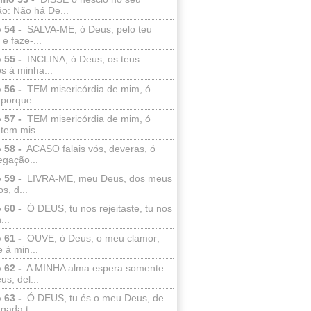
o: Não há De...
 54 -
SALVA-ME, ó Deus, pelo teu
e faze-...
 55 -
INCLINA, ó Deus, os teus
s à minha...
 56 -
TEM misericórdia de mim, ó
porque ...
 57 -
TEM misericórdia de mim, ó
tem mis...
 58 -
ACASO falais vós, deveras, ó
egação...
 59 -
LIVRA-ME, meu Deus, dos meus
s, d...
 60 -
Ó DEUS, tu nos rejeitaste, tu nos
...
 61 -
OUVE, ó Deus, o meu clamor;
 à min...
 62 -
A MINHA alma espera somente
s; del...
 63 -
Ó DEUS, tu és o meu Deus, de
ada t...