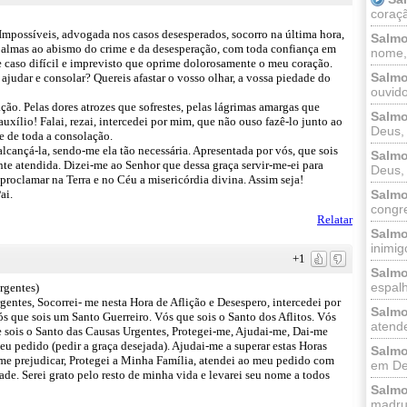
coraçã
Impossíveis, advogada nos casos desesperados, socorro na última hora,
Salmo
s almas ao abismo do crime e da desesperação, com toda confiança em
nome, 
te caso difícil e imprevisto que oprime dolorosamente o meu coração.
Salmo
 ajudar e consolar? Quereis afastar o vosso olhar, a vossa piedade do
ouvido
ão. Pelas dores atrozes que sofrestes, pelas lágrimas amargas que
Salmo
xílio! Falai, rezai, intercedei por mim, que não ouso fazê-lo junto ao
Deus, 
e de toda a consolação.
lcançá-la, sendo-me ela tão necessária. Apresentada por vós, que sois
Salmo
nte atendida. Dizei-me ao Senhor que dessa graça servir-me-ei para
Deus, 
proclamar na Terra e no Céu a misericórdia divina. Assim seja!
ai.
Salmo
congr
Relatar
Salmo
inimigo
+1
Salmo
espalh
rgentes)
entes, Socorrei- me nesta Hora de Aflição e Desespero, intercedei por
Salmo
s que sois um Santo Guerreiro. Vós que sois o Santo dos Aflitos. Vós
atende
 sois o Santo das Causas Urgentes, Protegei-me, Ajudai-me, Dai-me
u pedido (pedir a graça desejada). Ajudai-me a superar estas Horas
Salmo
 me prejudicar, Protegei a Minha Família, atendei ao meu pedido com
em Deu
de. Serei grato pelo resto de minha vida e levarei seu nome a todos
Salmo
madrug