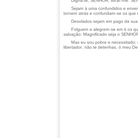
Digna-te, SENHOR, livrar-me: SE
Sejam à uma confundidos e enver
tornem atrás e confundam-se os que
Desolados sejam em pago da sua 
Folguem e alegrem-se em ti os q
salvação: Magnificado seja o SENHO
Mas eu sou pobre e necessitado; 
libertador; não te detenhas, ó meu De