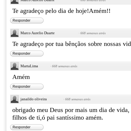
·
668 semanas atrás
Te agradeço pelo dia de hoje!Amém!!
Responder
Marco Aurelio Duarte
·
668 semanas atrás
Te agradeço por tua bênçãos sobre nossas v
Responder
MartaLima
·
668 semanas atrás
Amém
Responder
janaildo oliveira
·
668 semanas atrás
obrigado meu Deus por mais um dia de vida,
filhos de ti,ó pai santíssimo amém.
Responder