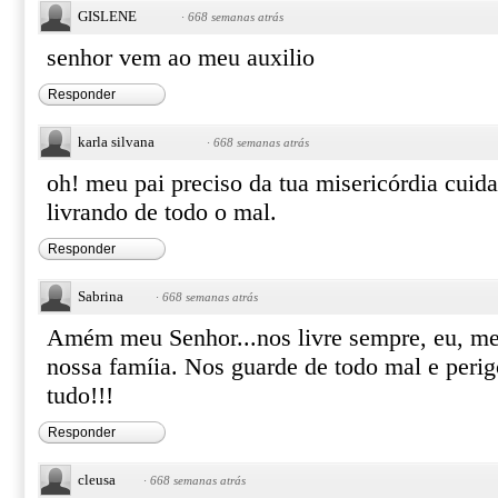
GISLENE
·
668 semanas atrás
senhor vem ao meu auxilio
Responder
karla silvana
·
668 semanas atrás
oh! meu pai preciso da tua misericórdia cuid
livrando de todo o mal.
Responder
Sabrina
·
668 semanas atrás
Amém meu Senhor...nos livre sempre, eu, me
nossa famíia. Nos guarde de todo mal e perig
tudo!!!
Responder
cleusa
·
668 semanas atrás