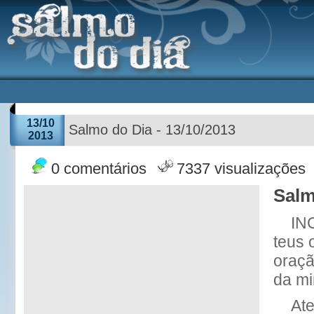
13/10
Salmo do Dia - 13/10/2013
2013
0 comentários
7337 visualizações
Salm
IN
teus 
oraçã
da mi
At