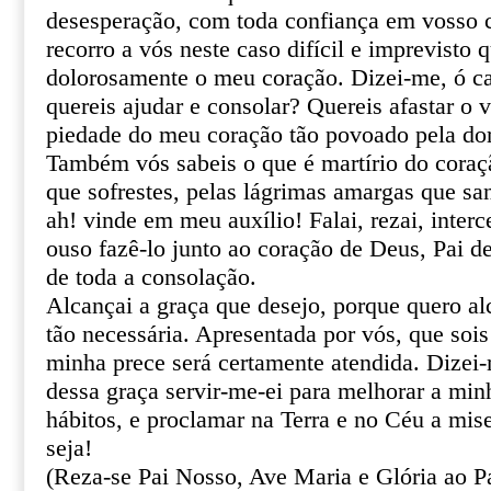
desesperação, com toda confiança em vosso ce
recorro a vós neste caso difícil e imprevisto 
dolorosamente o meu coração. Dizei-me, ó ca
quereis ajudar e consolar? Quereis afastar o 
piedade do meu coração tão povoado pela do
Também vós sabeis o que é martírio do coraçã
que sofrestes, pelas lágrimas amargas que sa
ah! vinde em meu auxílio! Falai, rezai, inter
ouso fazê-lo junto ao coração de Deus, Pai de
de toda a consolação.
Alcançai a graça que desejo, porque quero al
tão necessária. Apresentada por vós, que sois
minha prece será certamente atendida. Dizei
dessa graça servir-me-ei para melhorar a min
hábitos, e proclamar na Terra e no Céu a mis
seja!
(Reza-se Pai Nosso, Ave Maria e Glória ao Pa