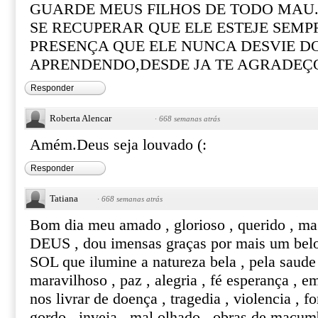
GUARDE MEUS FILHOS DE TODO MAU.
SE RECUPERAR QUE ELE ESTEJE SEMP
PRESENÇA QUE ELE NUNCA DESVIE DO
APRENDENDO,DESDE JA TE AGRADE
Responder
Roberta Alencar
·
668 semanas atrás
Amém.Deus seja louvado (:
Responder
Tatiana
·
668 semanas atrás
Bom dia meu amado , glorioso , querido , ma
DEUS , dou imensas graças por mais um belo 
SOL que ilumine a natureza bela , pela saude 
maravilhoso , paz , alegria , fé esperança , e
nos livrar de doença , tragedia , violencia , f
gordo , inveja , mal olhado , obras de macum