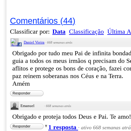
Comentários
(
44
)
Classificar por:
Data
Classificação
Última A
Daniel Vieira
·
668 semanas atrás
Obrigado por tudo meu Pai de infinita bondad
guia a todos os meus irmãos q precisam do Se
aflitos e protege os bons de coração, fazei co
paz reinem soberanas nos Céus e na Terra.
Amém
Responder
Emanuel
·
668 semanas atrás
Obrigado e proteja todos Deus e Pai. Te am
1 resposta
Responder
·
ativo 668 semanas atrá