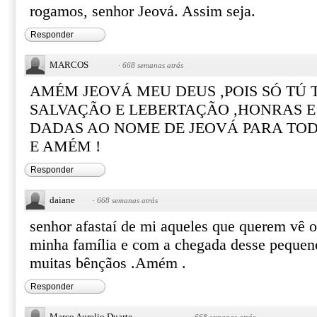
rogamos, senhor Jeová. Assim seja.
Responder
MARCOS
·
668 semanas atrás
AMÉM JEOVÁ MEU DEUS ,POIS SÓ TÚ 
SALVAÇÃO E LEBERTAÇÃO ,HONRAS E
DADAS AO NOME DE JEOVÁ PARA TO
E AMÉM !
Responder
daiane
·
668 semanas atrás
senhor afastaí de mi aqueles que querem vê 
minha família e com a chegada desse pequeno
muitas bênçãos .Amém .
Responder
Marco Aurelio Duarte