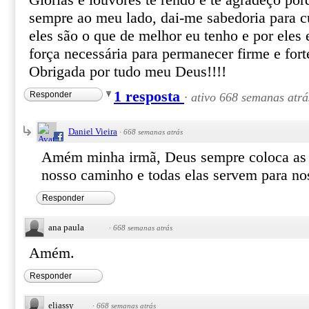
Glórias e louvores te rendo e te agradeço por
sempre ao meu lado, dai-me sabedoria para cu
eles são o que de melhor eu tenho e por eles 
força necessária para permanecer firme e fort
Obrigada por tudo meu Deus!!!!
1 resposta
Responder
·
ativo 668 semanas atrá
Daniel Vieira
·
668 semanas atrás
Amém minha irmã, Deus sempre coloca as 
nosso caminho e todas elas servem para nos
Responder
ana paula
·
668 semanas atrás
Amém.
Responder
eliassy
·
668 semanas atrás