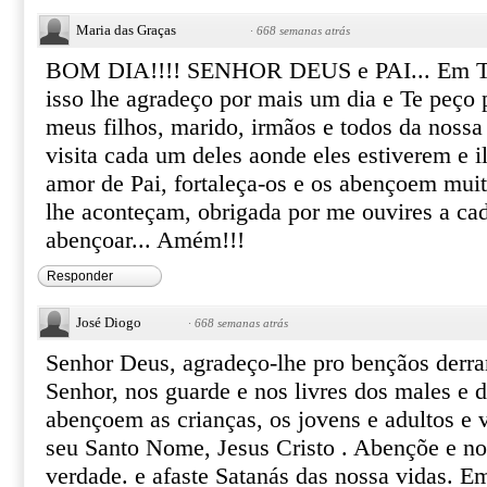
Maria das Graças
·
668 semanas atrás
BOM DIA!!!! SENHOR DEUS e PAI... Em T
isso lhe agradeço por mais um dia e Te peço
meus filhos, marido, irmãos e todos da nos
visita cada um deles aonde eles estiverem e 
amor de Pai, fortaleça-os e os abençoem mui
lhe aconteçam, obrigada por me ouvires a ca
abençoar... Amém!!!
Responder
José Diogo
·
668 semanas atrás
Senhor Deus, agradeço-lhe pro bençãos derra
Senhor, nos guarde e nos livres dos males e 
abençoem as crianças, os jovens e adultos e 
seu Santo Nome, Jesus Cristo . Abençõe e nos
verdade. e afaste Satanás das nossa vidas. E