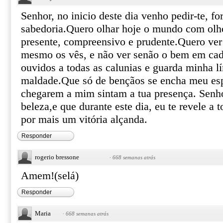
Senhor, no inicio deste dia venho pedir-te, fo
sabedoria.Quero olhar hoje o mundo com olh
presente, compreensivo e prudente.Quero ver 
mesmo os vês, e não ver senão o bem em ca
ouvidos a todas as calunias e guarda minha l
maldade.Que só de bençãos se encha meu espi
chegarem a mim sintam a tua presença. Senho
beleza,e que durante este dia, eu te revele a
por mais um vitória alçanda.
Responder
rogerio bressone
·
668 semanas atrás
Amem!(selá)
Responder
Maria
·
668 semanas atrás