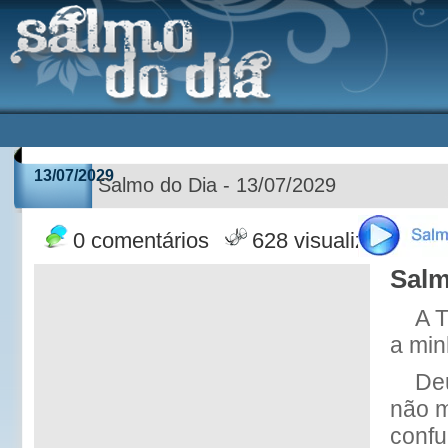
13/07/2029
Salmo do Dia - 13/07/2029
0 comentários
628 visualizações
Salm
A 
a min
Deu
não 
confu