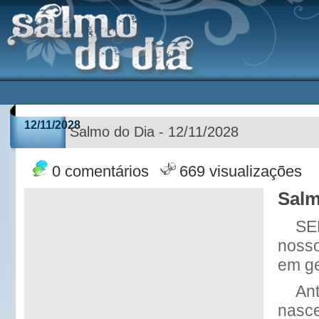
12/11/2028
Salmo do Dia - 12/11/2028
0 comentários
669 visualizações
Salm
SE
nosso
em g
An
nasce