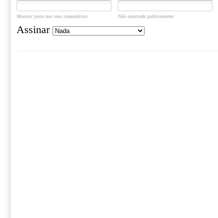
Mostrar junto aos seus comentários.
Não mostrado publicamente.
Assinar