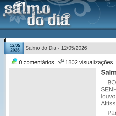
12/05
Salmo do Dia - 12/05/2026
2026
0 comentários
1802 visualizações
Salm
BO
SENH
louvo
Altís
Pa