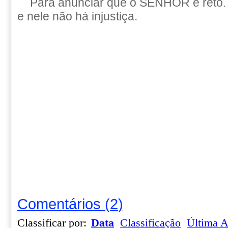
Para anunciar que o SENHOR é reto. 
e nele não há injustiça.
Comentários
(
2
)
Classificar por:
Data
Classificação
Última A