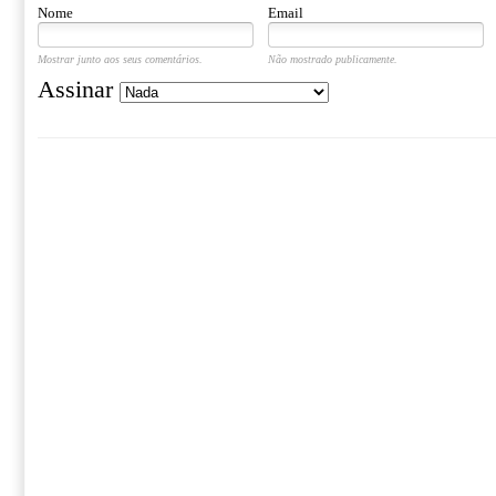
Nome
Email
Mostrar junto aos seus comentários.
Não mostrado publicamente.
Assinar