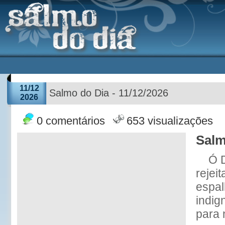
11/12
Salmo do Dia - 11/12/2026
2026
0 comentários
653 visualizações
Salm
Ó 
rejeit
espal
indign
para 