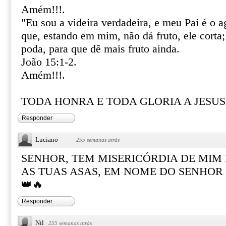
Amém!!!.
"Eu sou a videira verdadeira, e meu Pai é o a
que, estando em mim, não dá fruto, ele corta;
poda, para que dê mais fruto ainda.
João 15:1-2.
Amém!!!.
TODA HONRA E TODA GLORIA A JESUS!
Responder
Luciano
·
255 semanas atrás
SENHOR, TEM MISERICÓRDIA DE MIM
AS TUAS ASAS, EM NOME DO SENHOR J
👑🔥
Responder
Nil
·
255 semanas atrás