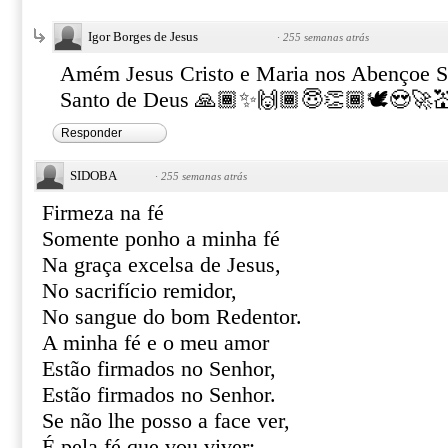
Igor Borges de Jesus
·
255 semanas atrás
Amém Jesus Cristo e Maria nos Abençoe S
Santo de Deus 🙏🏾✨🙌🏾😇👏🏾🕊️😍🚀
Responder
SIDOBA
·
255 semanas atrás
Firmeza na fé
Somente ponho a minha fé
Na graça excelsa de Jesus,
No sacrifício remidor,
No sangue do bom Redentor.
A minha fé e o meu amor
Estão firmados no Senhor,
Estão firmados no Senhor.
Se não lhe posso a face ver,
É pela fé que vou viver;