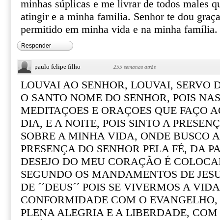
minhas súplicas e me livrar de todos males
atingir e a minha família. Senhor te dou graç
permitido em minha vida e na minha famíli
Responder
paulo felipe filho
·
255 semanas atrás
LOUVAI AO SENHOR, LOUVAI, SERVO 
O SANTO NOME DO SENHOR, POIS NA
MEDITAÇOES E ORAÇOES QUE FAÇO 
DIA, E A NOITE, POIS SINTO A PRESENÇ
SOBRE A MINHA VIDA, ONDE BUSCO A
PRESENÇA DO SENHOR PELA FÉ, DA PA
DESEJO DO MEU CORAÇÃO É COLOCAR
SEGUNDO OS MANDAMENTOS DE JESUS
DE ´´DEUS´´ POIS SE VIVERMOS A VID
CONFORMIDADE COM O EVANGELHO,
PLENA ALEGRIA E A LIBERDADE, COM O