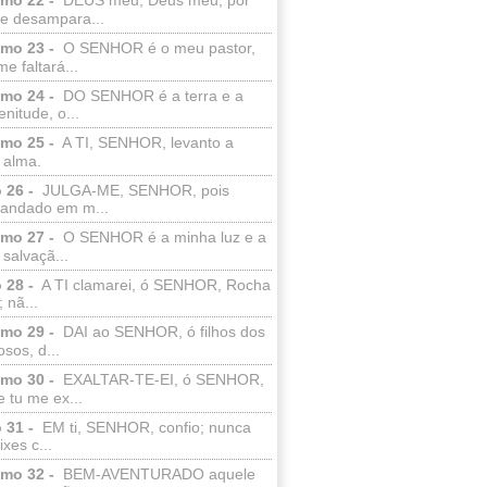
e desampara...
lmo 23 -
O SENHOR é o meu pastor,
e faltará...
lmo 24 -
DO SENHOR é a terra e a
enitude, o...
lmo 25 -
A TI, SENHOR, levanto a
 alma.
 26 -
JULGA-ME, SENHOR, pois
 andado em m...
lmo 27 -
O SENHOR é a minha luz e a
salvaçã...
 28 -
A TI clamarei, ó SENHOR, Rocha
 nã...
lmo 29 -
DAI ao SENHOR, ó filhos dos
sos, d...
lmo 30 -
EXALTAR-TE-EI, ó SENHOR,
 tu me ex...
 31 -
EM ti, SENHOR, confio; nunca
xes c...
lmo 32 -
BEM-AVENTURADO aquele