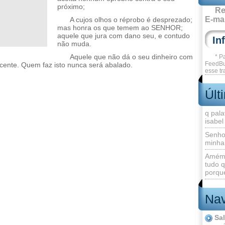
próximo;
Re
E-mai
A cujos olhos o réprobo é desprezado;
mas honra os que temem ao SENHOR;
aquele que jura com dano seu, e contudo
não muda.
Aquele que não dá o seu dinheiro com
* P
FeedBu
ocente. Quem faz isto nunca será abalado.
esse tr
Últ
q pala
isabel
Senho
minha
Amém 
tudo q
porque
Nav
Sa