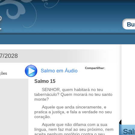
07/2028
Compartilhar:
ções
Salmo 15
SENHOR, quem habitará no teu
tabernáculo? Quem morará no teu santo
monte?
Aquele que anda sinceramente, e
pratica a justiça, e fala a verdade no seu
coração.
Aquele que não difama com a sua
língua, nem faz mal ao seu próximo, nem
Sal
aceita nenhum opróbrio contra o seu