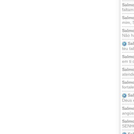
Salmo
faltam
Salmo
mim, 
Salmo
Não há
Sa
teu ta
Salmo
em ti 
Salmo
atende
Salmo
fortal
Sa
Deus e 
Salmo
angúst
Salmo
SENHO
Sa