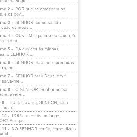
ão anda segu...
lmo 2 -
POR que se amotinam os
s, e os pov...
lmo 3 -
SENHOR, como se têm
licado os meus...
lmo 4 -
OUVE-ME quando eu clamo, ó
da minha...
lmo 5 -
DÁ ouvidos às minhas
ras, ó SENHOR,...
lmo 6 -
SENHOR, não me repreendas
ira, ne...
lmo 7 -
SENHOR meu Deus, em ti
; salva-me ...
lmo 8 -
Ó SENHOR, Senhor nosso,
dmirável é...
 9 -
EU te louvarei, SENHOR, com
 meu c...
 10 -
POR que estás ao longe,
R? Por que ...
 11 -
NO SENHOR confio; como dizeis
a al...