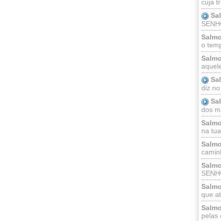
cuja t
Sa
SENHOR
Salmo
o temp
Salmo
aquele
Sa
diz no
Sa
dos ma
Salmo
na tua 
Salmo
caminh
Salmo
SENHO
Salmo
que at
Salmo
pelas 