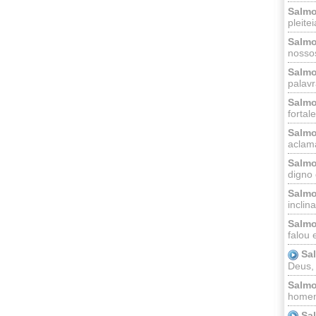
Salmo
pleitei
Salmo
nossos
Salmo
palavr
Salmo
fortal
Salmo
aclama
Salmo
digno 
Salmo
inclinai
Salmo
falou 
Sa
Deus,
Salmo
homem
Sa