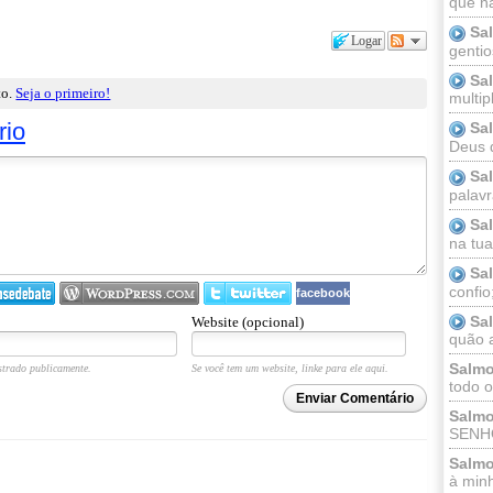
que n
Sa
Logar
gentio
Sa
to.
Seja o primeiro!
multip
rio
Sa
Deus 
Sa
palav
Sa
na tua 
Sa
confio
facebook
Sa
Website (opcional)
quão a
Salmo
trado publicamente.
Se você tem um website, linke para ele aqui.
todo o
Enviar Comentário
Salmo
SENHO
Salmo
à minh