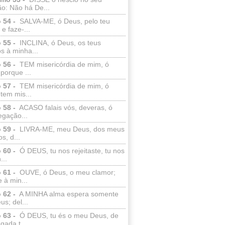
o: Não há De...
 54 -
SALVA-ME, ó Deus, pelo teu
e faze-...
 55 -
INCLINA, ó Deus, os teus
s à minha...
 56 -
TEM misericórdia de mim, ó
porque ...
 57 -
TEM misericórdia de mim, ó
tem mis...
 58 -
ACASO falais vós, deveras, ó
egação...
 59 -
LIVRA-ME, meu Deus, dos meus
s, d...
 60 -
Ó DEUS, tu nos rejeitaste, tu nos
...
 61 -
OUVE, ó Deus, o meu clamor;
 à min...
 62 -
A MINHA alma espera somente
s; del...
 63 -
Ó DEUS, tu és o meu Deus, de
ada t...