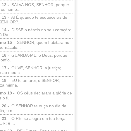
 12 -
SALVA-NOS, SENHOR, porque
 os home...
 13 -
ATÉ quando te esquecerás de
SENHOR?...
 14 -
DISSE o néscio no seu coração:
 De...
lmo 15 -
SENHOR, quem habitará no
bernáculo...
 16 -
GUARDA-ME, ó Deus, porque
confio.
 17 -
OUVE, SENHOR, a justiça;
 ao meu c...
 18 -
EU te amarei, ó SENHOR,
eza minha.
lmo 19 -
OS céus declaram a glória de
o fi...
 20 -
O SENHOR te ouça no dia da
ia, o n...
 21 -
O REI se alegra em tua força,
R; e ...
lmo 22 -
DEUS meu, Deus meu, por