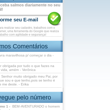
ceba salmos diariamente no seu
l!
ara realizar seu cadastro, trabalhos com o
rner, uma ferramenta do Google que realiza
abalho com agilidade e segurança!
imos Comentários
vra maravilhosa p/ começar o dia -
r obrigada por tudo o que fazes na
 vida, amém - Verônica
Senhor muito obrigado meu Pai, por
ue sou e que tenho,pois se tenho é
 me deste. - Erika
egue pelo número
lmo 1 -
BEM-AVENTURADO o homem