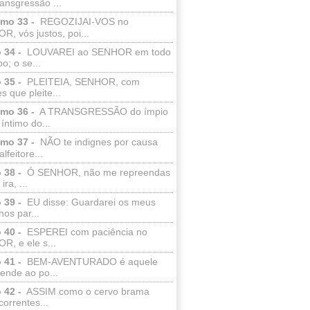
ransgressão ...
lmo 33 -
REGOZIJAI-VOS no
, vós justos, poi...
 34 -
LOUVAREI ao SENHOR em todo
o; o se...
 35 -
PLEITEIA, SENHOR, com
s que pleite...
lmo 36 -
A TRANSGRESSÃO do ímpio
 íntimo do...
lmo 37 -
NÃO te indignes por causa
lfeitore...
 38 -
Ó SENHOR, não me repreendas
ira, ...
 39 -
EU disse: Guardarei os meus
os par...
 40 -
ESPEREI com paciência no
R, e ele s...
 41 -
BEM-AVENTURADO é aquele
ende ao po...
 42 -
ASSIM como o cervo brama
correntes...