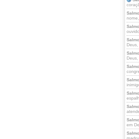
coraçã
Salmo
nome, 
Salmo
ouvido
Salmo
Deus, 
Salmo
Deus, 
Salmo
congr
Salmo
inimigo
Salmo
espalh
Salmo
atende
Salmo
em Deu
Salmo
madrug