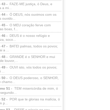
 43 -
FAZE-ME justiça, ó Deus, e
a a mi...
 44 -
Ó DEUS, nós ouvimos com os
 ouvido...
 45 -
O MEU coração ferve com
as boas, f...
 46 -
DEUS é o nosso refúgio e
eza, soco...
 47 -
BATEI palmas, todos os povos;
i a ...
 48 -
GRANDE é o SENHOR e mui
de louvor,...
 49 -
OUVI isto, vós todos os povos;
 ...
 50 -
O DEUS poderoso, o SENHOR,
e chamo...
lmo 51 -
TEM misericórdia de mim, ó
 segundo...
 52 -
POR que te glorias na malícia, ó
 p...
lmo 53 -
DISSE o néscio no seu