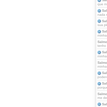
que m
Sa
nada m
Sa
sua pl
Sa
minha
Salmo
tenho
Sa
minha 
Salmo
minha;
Sa
podero
Sa
porque
Salmo
me dei
Sa