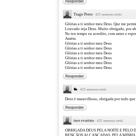
Responder
Tiago Peres
·
425 semanas atrás
Glórias a ti senhor meu Deus. Que me permit
Louvado seja Deus. Muito obrigado, por ab
No teu tempo eu acredito, com amor e espe
Amém.
Glórias a ti senhor meu Deus
Glórias a ti senhor meu Deus
Glórias a ti senhor meu Deus
Glórias a ti senhor meu Deus
Glórias a ti senhor meu Deus
Glórias a ti senhor meu Deus
Responder
🐇
·
425 semanas atrás
Deus é maravilhoso, obrigada por tudo que 
Responder
ines evaristo
·
425 semanas atrás
OBRIGADA DEUS PELA NOITE E PELO 
BENÇÃOS ALCANÇADAS, PELA MINHA 