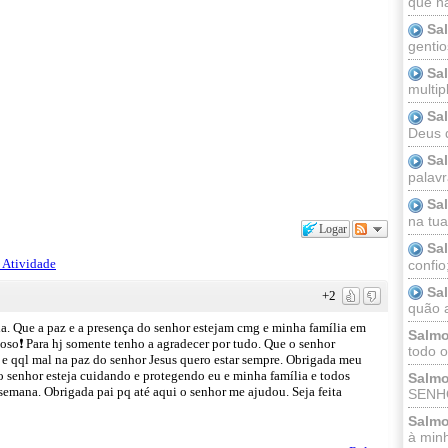
que n
Sa
gentio
Sa
multip
Sa
Deus 
Sa
palav
Sa
na tua 
Logar
Sa
 Atividade
confio
Sa
+2
quão a
a. Que a paz e a presença do senhor estejam cmg e minha família em
Salmo
oso❗ Para hj somente tenho a agradecer por tudo. Que o senhor
todo o
o e qql mal na paz do senhor Jesus quero estar sempre. Obrigada meu
 senhor esteja cuidando e protegendo eu e minha família e todos
Salmo
emana. Obrigada pai pq até aqui o senhor me ajudou. Seja feita
SENHO
Salmo
à minh