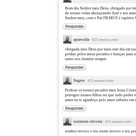
Bom dia Senhor meu Deus, obrigado por minh
de nossas vidas abençoando José e seu amo
Senhor meu, com o Paí FILHO E é espírito
Responder
aparecida
·
425 semanas atrás
obrigada meu Deus por mais este dia em tua
perdao pelos meus pecados e bençao para no
santo nos ilumine sempre
Responder
Sugere
·
425 semanas atrás
Perdoai os nossos pecados meu Jesus Crist
protegeu nossos filhos sei que tudo podes t
amor eu te agradeço pelo amor infinito em
Responder
rosimeire oliveira
·
425 semanas atrás
semhor invoco o teu nome invoco o teu pod