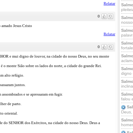
Relatar
Salmo
pleitei
0
Salmo
nossos
o amado Jesus Cristo
Salmo
Relatar
palavr
Salmo
0
fortal
Salmo
OR e mui digno de louvor, na cidade do nosso Deus, no seu monte
aclama
ra é o monte Sião sobre os lados do norte, a cidade do grande Rei.
Salmo
digno 
m alto refúgio.
Salmo
 passaram juntos.
inclinai
Salmo
m assombrados e se apressaram em fugir.
falou 
lher de parto.
Sa
Deus,
to oriental.
Salmo
de do SENHOR dos Exércitos, na cidade do nosso Deus. Deus a
homem
Sa