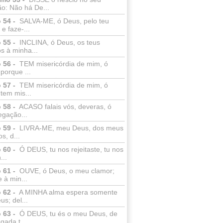
o: Não há De...
 54 -
SALVA-ME, ó Deus, pelo teu
e faze-...
 55 -
INCLINA, ó Deus, os teus
s à minha...
 56 -
TEM misericórdia de mim, ó
porque ...
 57 -
TEM misericórdia de mim, ó
tem mis...
 58 -
ACASO falais vós, deveras, ó
egação...
 59 -
LIVRA-ME, meu Deus, dos meus
s, d...
 60 -
Ó DEUS, tu nos rejeitaste, tu nos
...
 61 -
OUVE, ó Deus, o meu clamor;
 à min...
 62 -
A MINHA alma espera somente
s; del...
 63 -
Ó DEUS, tu és o meu Deus, de
ada t...