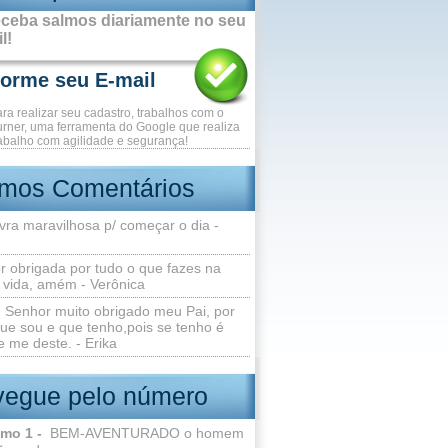
ceba salmos diariamente no seu
l!
ara realizar seu cadastro, trabalhos com o
rner, uma ferramenta do Google que realiza
abalho com agilidade e segurança!
imos Comentários
vra maravilhosa p/ começar o dia -
r obrigada por tudo o que fazes na
 vida, amém - Verônica
Senhor muito obrigado meu Pai, por
ue sou e que tenho,pois se tenho é
 me deste. - Erika
egue pelo número
lmo 1 -
BEM-AVENTURADO o homem