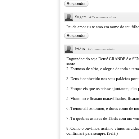
Responder
Sugere
·
425 semanas atrás
Pai de amor eu te amo em nome do teu filh
Responder
Izidio
·
425 semanas atrás
Engrandecido seja Deus! GRANDE é o SENH
santo.
2. Formoso de sítio, e alegria de toda a ter
3. Deus é conhecido nos seus palácios por u
4. Porque eis que os reis se ajuntaram; eles
5. Viram-no e ficaram maravilhados; ficara
6. Tremor ali os tomou, e dores como de mu
7. Tu quebras as naus de Társis com um ven
8. Como o ouvimos, assim o vimos na cida
confirmará para sempre. (Selá.)