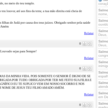
de, no meio do teu templo.
coraçã
Salmo
teu louvor, até aos fins da terra; a tua mão direita está cheia de
nome, 
Salmo
s filhas de Judá por causa dos teus juízos. Obrigado senhor pela saúde
ouvido
s. Amém
Salmo
Relatar
Deus, 
Salmo
0
Deus, 
Louvado sejas para Sempre!
Salmo
congr
Relatar
Salmo
inimigo
0
Salmo
IAS DA MINHA VIDA. POIS SOMENTE O SENHOR É DIGNO DE SE
espalh
RIGADA POR TUDO. OBRIGADA POR TER ME FEITO SUA FILHA E
Salmo
GNÍFICO EU TE SUPLICO VEM EM NOSSO SOCORRO E NOS
atende
M NOME DE JESUS TEU FILHO AMADO AMÉM.
Salmo
Relatar
em Deu
Salmo
0
madrug