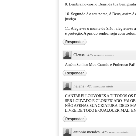
9. Lembramo-nos, ó Deus, da tua benignida
10. Segundo é o teu nome, ó Deus, assim é o 
justiça.
11. Alegre-se o monte de Sião; alegrem-se a
e proteção. A paz do senhor seja com todo
Responder
Cleusa
·
425 semanas atrás
Amém Senhor Meu Grande e Poderoso Pai! 
Responder
helena
·
425 semanas atrás
CANTAREI LOUVORES A TI TODOS OS D
SER LOUVADO E GLORIFICADO. PAI OB
NÃO APENAS SUA CRIATURA. DEUS MA
LIVRE DE TODO E QUALQUER MAL. E
Responder
antonio mendes
·
425 semanas atrás