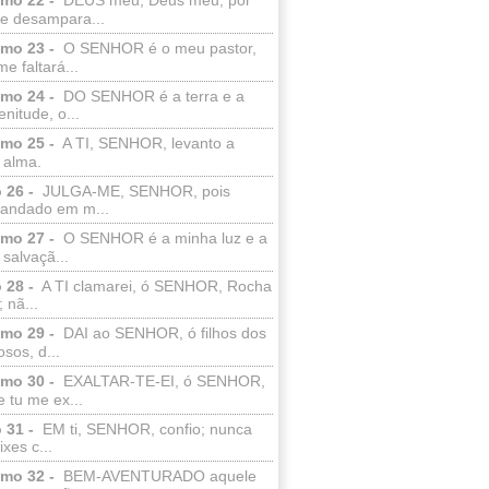
e desampara...
lmo 23 -
O SENHOR é o meu pastor,
e faltará...
lmo 24 -
DO SENHOR é a terra e a
enitude, o...
lmo 25 -
A TI, SENHOR, levanto a
 alma.
 26 -
JULGA-ME, SENHOR, pois
 andado em m...
lmo 27 -
O SENHOR é a minha luz e a
salvaçã...
 28 -
A TI clamarei, ó SENHOR, Rocha
 nã...
lmo 29 -
DAI ao SENHOR, ó filhos dos
sos, d...
lmo 30 -
EXALTAR-TE-EI, ó SENHOR,
 tu me ex...
 31 -
EM ti, SENHOR, confio; nunca
xes c...
lmo 32 -
BEM-AVENTURADO aquele