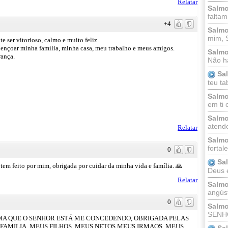
Relatar
Salmo
faltam
+4
Salmo
mim, 
e ser vitorioso, calmo e muito feliz.
ençoar minha família, minha casa, meu trabalho e meus amigos.
Salmo
rança.
Não há
Sa
teu ta
Salmo
em ti 
Salmo
atende
Relatar
Salmo
fortal
0
Sa
tem feito por mim, obrigada por cuidar da minha vida e família. 🙏
Deus e 
Relatar
Salmo
angúst
0
Salmo
SENHO
DIA QUE O SENHOR ESTÁ ME CONCEDENDO, OBRIGADA PELAS
FAMILIA, MEUS FILHOS, MEUS NETOS,MEUS IRMAOS, MEUS
Sa