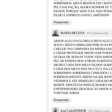
SOBRINHOS, MEUS IRMÃOS EM CRISTO
PELA SALVAÇÃO, AGORA SENHOR EU 
PASSOS, PORQUE SEM TI EU NÃO POSS
FILHO E ESPIRITO SANTO, AMÉNNNN
Responder
MARIA HELENA
·
425 semanas atrás
AMEM ALELUIA GLORIA A DEUS ALEL
JESUS CRISTO OBRIGADO POR SUAS P
CHEGOU NA COMPANIA DA MINHA FAMI
CUIDAR PROTEGER ABENCOAR PURIF
OS DIAS DE NOSSAS VIADS VIDA AME
PECAR ENSINA-NOS A ORAR AUMENTA A
DIGNO CUIDA DOS MEUS FILHOS SEM
CUIDA DOS MEUS PAIS NO CEU E DA
SOBRINHOS SOBRINHAS CINHADOS CUN
PODEROSAMENTE ABENCOA-ME RENO
VIZINHOS E ATE INIMIGOS CUIDA DO
MORTE TRISTEZAS INFELICIDADES I
ENFERMIDADES DESGRACAS AMEM ASS
VONTADE AMEM
Responder
Jose CabrSENHOR
·
425 semanas atrás