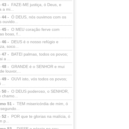
 43 -
FAZE-ME justiça, ó Deus, e
a a mi...
 44 -
Ó DEUS, nós ouvimos com os
 ouvido...
 45 -
O MEU coração ferve com
as boas, f...
 46 -
DEUS é o nosso refúgio e
eza, soco...
 47 -
BATEI palmas, todos os povos;
i a ...
 48 -
GRANDE é o SENHOR e mui
de louvor,...
 49 -
OUVI isto, vós todos os povos;
 ...
 50 -
O DEUS poderoso, o SENHOR,
e chamo...
lmo 51 -
TEM misericórdia de mim, ó
 segundo...
 52 -
POR que te glorias na malícia, ó
 p...
lmo 53 -
DISSE o néscio no seu