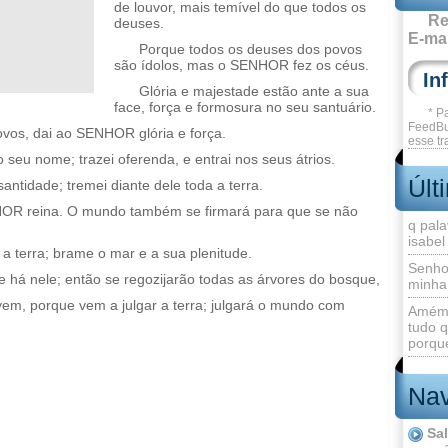
de louvor, mais temível do que todos os
Re
deuses.
E-mai
Porque todos os deuses dos povos
são ídolos, mas o SENHOR fez os céus.
Glória e majestade estão ante a sua
face, força e formosura no seu santuário.
* P
FeedBu
vos, dai ao SENHOR glória e força.
esse tr
seu nome; trazei oferenda, e entrai nos seus átrios.
Últ
tidade; tremei diante dele toda a terra.
NHOR reina. O mundo também se firmará para que se não
q pala
isabel
 a terra; brame o mar e a sua plenitude.
Senho
 há nele; então se regozijarão todas as árvores do bosque,
minha
m, porque vem a julgar a terra; julgará o mundo com
Amém 
.
tudo q
porque
Nav
Sa