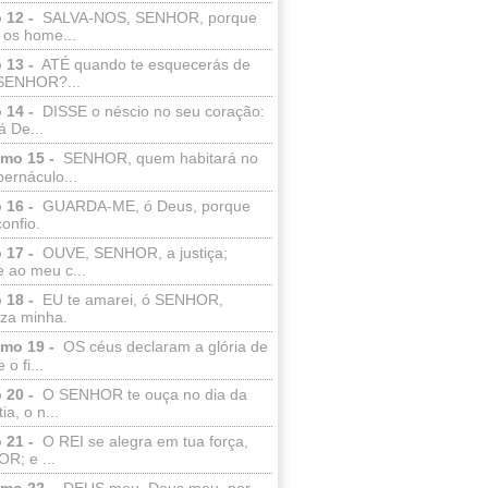
 12 -
SALVA-NOS, SENHOR, porque
 os home...
 13 -
ATÉ quando te esquecerás de
SENHOR?...
 14 -
DISSE o néscio no seu coração:
 De...
lmo 15 -
SENHOR, quem habitará no
bernáculo...
 16 -
GUARDA-ME, ó Deus, porque
confio.
 17 -
OUVE, SENHOR, a justiça;
 ao meu c...
 18 -
EU te amarei, ó SENHOR,
eza minha.
lmo 19 -
OS céus declaram a glória de
o fi...
 20 -
O SENHOR te ouça no dia da
ia, o n...
 21 -
O REI se alegra em tua força,
R; e ...
lmo 22 -
DEUS meu, Deus meu, por