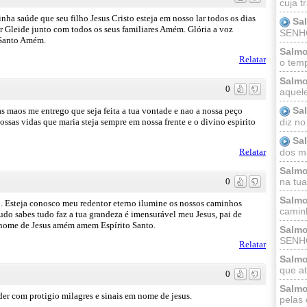
cuja t
a saúde que seu filho Jesus Cristo esteja em nosso lar todos os dias
Sa
r Gleide junto com todos os seus familiares Amém. Glória a voz
SENHOR
 Santo Amém.
Salmo
Relatar
o temp
Salmo
0
aquele
Sa
s maos me entrego que seja feita a tua vontade e nao a nossa peço
diz no
ssas vidas que maria steja sempre em nossa frente e o divino espirito
Sa
dos ma
Relatar
Salmo
na tua 
0
Salmo
o. Esteja conosco meu redentor eterno ilumine os nossos caminhos
caminh
udo sabes tudo faz a tua grandeza é imensurável meu Jesus, pai de
 nome de Jesus amém amem Espírito Santo.
Salmo
SENHO
Relatar
Salmo
que at
0
Salmo
er com protigio milagres e sinais em nome de jesus.
pelas 