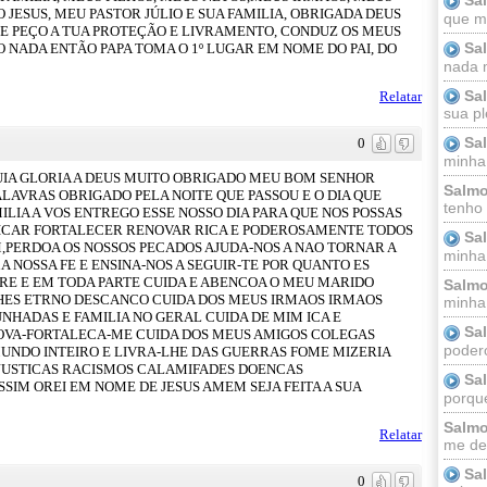
 JESUS, MEU PASTOR JÚLIO E SUA FAMILIA, OBRIGADA DEUS
que m
TE PEÇO A TUA PROTEÇÃO E LIVRAMENTO, CONDUZ OS MEUS
Sa
O NADA ENTÃO PAPA TOMA O 1º LUGAR EM NOME DO PAI, DO
nada m
Sa
Relatar
sua pl
Sa
0
minha
UIA GLORIA A DEUS MUITO OBRIGADO MEU BOM SENHOR
Salmo
ALAVRAS OBRIGADO PELA NOITE QUE PASSOU E O DIA QUE
tenho
LIA A VOS ENTREGO ESSE NOSSO DIA PARA QUE NOS POSSAS
ICAR FORTALECER RENOVAR RICA E PODEROSAMENTE TODOS
Sa
M,PERDOA OS NOSSOS PECADOS AJUDA-NOS A NAO TORNAR A
minha 
 NOSSA FE E ENSINA-NOS A SEGUIR-TE POR QUANTO ES
PRE E EM TODA PARTE CUIDA E ABENCOA O MEU MARIDO
Salmo
-LHES ETRNO DESCANCO CUIDA DOS MEUS IRMAOS IRMAOS
minha;
HADAS E FAMILIA NO GERAL CUIDA DE MIM ICA E
Sa
VA-FORTALECA-ME CUIDA DOS MEUS AMIGOS COLEGAS
podero
 MUNDO INTEIRO E LIVRA-LHE DAS GUERRAS FOME MIZERIA
NJUSTICAS RACISMOS CALAMIFADES DOENCAS
Sa
IM OREI EM NOME DE JESUS AMEM SEJA FEITA A SUA
porque
Salmo
Relatar
me dei
Sa
0