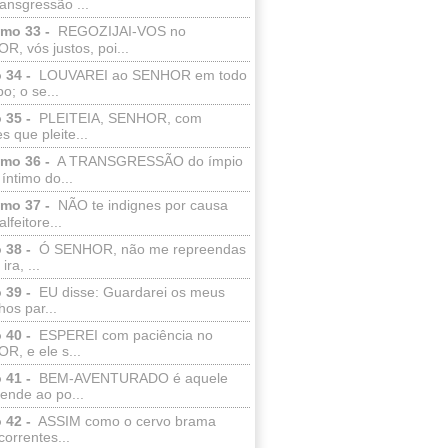
ransgressão ...
lmo 33 -
REGOZIJAI-VOS no
, vós justos, poi...
 34 -
LOUVAREI ao SENHOR em todo
o; o se...
 35 -
PLEITEIA, SENHOR, com
s que pleite...
lmo 36 -
A TRANSGRESSÃO do ímpio
 íntimo do...
lmo 37 -
NÃO te indignes por causa
lfeitore...
 38 -
Ó SENHOR, não me repreendas
ira, ...
 39 -
EU disse: Guardarei os meus
os par...
 40 -
ESPEREI com paciência no
R, e ele s...
 41 -
BEM-AVENTURADO é aquele
ende ao po...
 42 -
ASSIM como o cervo brama
correntes...