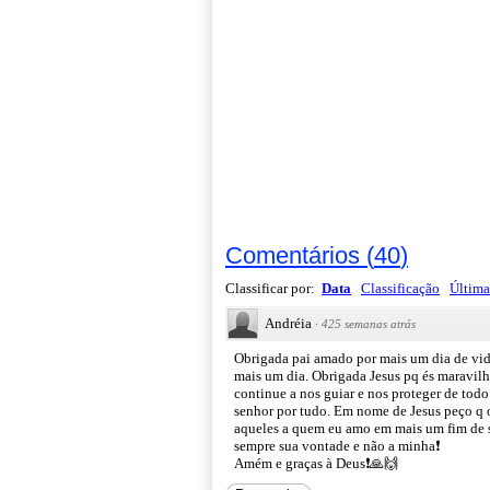
Comentários
(
40
)
Classificar por:
Data
Classificação
Última
Andréia
·
425 semanas atrás
Obrigada pai amado por mais um dia de vid
mais um dia. Obrigada Jesus pq és maravilh
continue a nos guiar e nos proteger de tod
senhor por tudo. Em nome de Jesus peço q o
aqueles a quem eu amo em mais um fim de s
sempre sua vontade e não a minha❗
Amém e graças à Deus❗🙏🙌