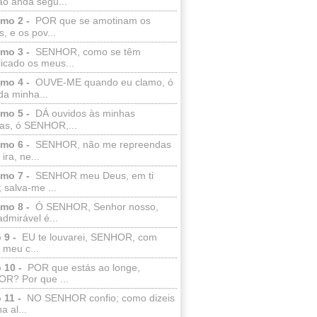
ão anda segu...
lmo 2 -
POR que se amotinam os
s, e os pov...
lmo 3 -
SENHOR, como se têm
licado os meus...
lmo 4 -
OUVE-ME quando eu clamo, ó
da minha...
lmo 5 -
DÁ ouvidos às minhas
ras, ó SENHOR,...
lmo 6 -
SENHOR, não me repreendas
ira, ne...
lmo 7 -
SENHOR meu Deus, em ti
; salva-me ...
lmo 8 -
Ó SENHOR, Senhor nosso,
dmirável é...
 9 -
EU te louvarei, SENHOR, com
 meu c...
 10 -
POR que estás ao longe,
R? Por que ...
 11 -
NO SENHOR confio; como dizeis
a al...