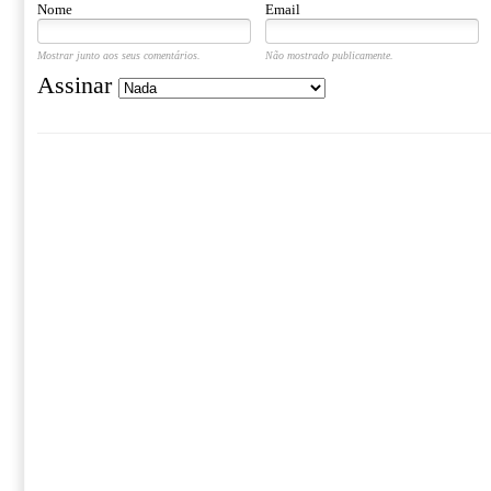
Nome
Email
Mostrar junto aos seus comentários.
Não mostrado publicamente.
Assinar