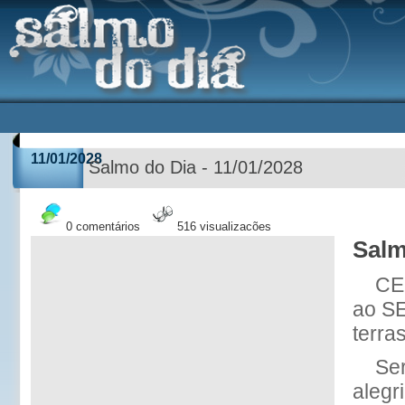
11/01/2028
Salmo do Dia - 11/01/2028
0 comentários
516 visualizações
Salm
CE
ao S
terras
Se
alegri